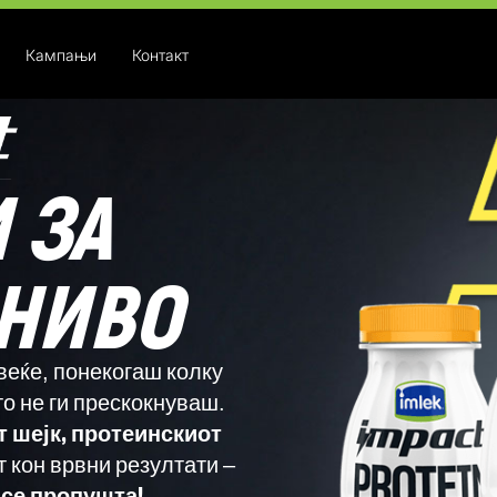
Кампањи
Контакт
 ЗА
 НИВО
веќе, понекогаш колку
то не ги прескокнуваш.
 шејк, протеинскиот
т кон врвни резултати –