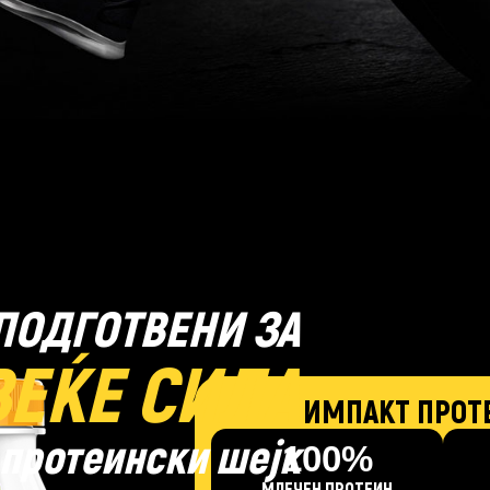
ПОДГОТВЕНИ ЗА
ЕЌЕ СИЛА
ИМПАКТ ПРОТ
 протеински шејк
100%
МЛЕЧЕН ПРОТЕИН