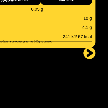
0,05 g
10 g
4,1 g
241 kJ/ 57 kcal
табелата се однесуваат на 100g производ