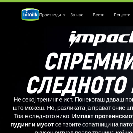
Skip
Производи
За нас
Вести
Рецепти
to
content
СПРЕМНИ
СЛЕДНОТО
Не секој тренинг е ист. Понекогаш даваш по
што можеш. Но, разликата ја прават оние ш
Тоа е следното ниво.
Импакт протеинскиот
пудинг и мусот
се твоите сопатници на пато