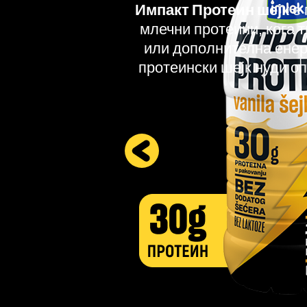
Импакт Протеин шејк
е 
млечни протеини, кога 
или дополнителна енерг
протеински шејк нуди оп