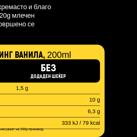
кремасто и благо
 20g млечен
овршено се
ИНГ ВАНИЛА,
200ml
БЕЗ
ДОДАДЕН ШЕЌЕР
1,5 g
10 g
6,3 g
333 kJ / 79 kcal
днесуваат на 100g производ