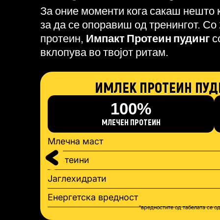
За оние моменти кога сакаш нешто 
за да се опоравиш од тренингот. Со
протеин,
Импакт Протеин пудинг
с
вклопува во твојот ритам.
ИМЛЕК ПРОТЕИН ПУД
100%
МЛЕЧЕН ПРОТЕИН
Млечна маст
Протеини
Јаглехидрати
Енергетска вредност
*вредностите од табелата се о