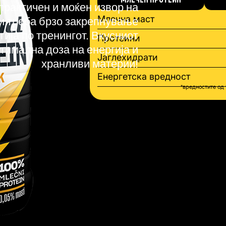
практичен и моќен извор на
Млечна маст
ти треба брзо закрепнување
ија по тренингот. Вкусниот
Протеини
тимална доза на енергија и
Јаглехидрати
хранливи материи!
Енергетска вредност
*вредностите од 