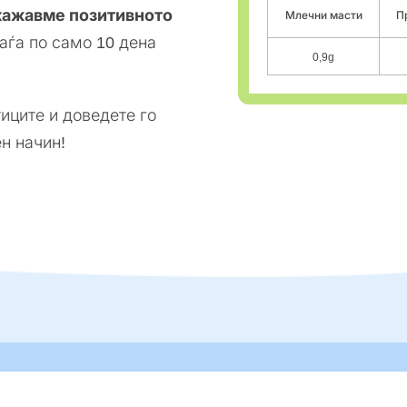
кажавме позитивното
Млечни масти
П
оаѓа по само 10 дена
0,9g
иците и доведете го
н начин!