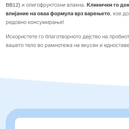
BB12) и олигофруктозни влакна.
Клинички го до
влијание на оваа формула врз варењето
, кое д
редовно консумирање!
Искористете го благотворното дејство на пробиот
вашето тело во рамнотежа на вкусен и едноставе