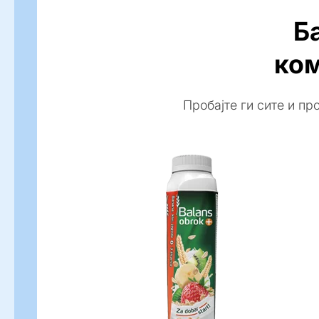
Б
ком
Пробајте ги сите и пр