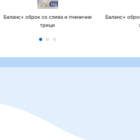
Баланс+ оброк со слива и пченични
Баланс+ обро
трици