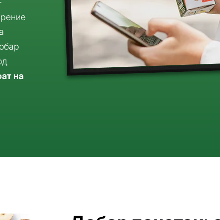
+
арение
а
добар
од
фат на