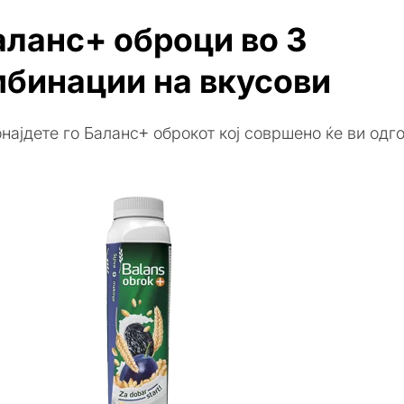
аланс+ оброци во 3
бинации на вкусови
онајдете го Баланс+ оброкот кој совршено ќе ви одг