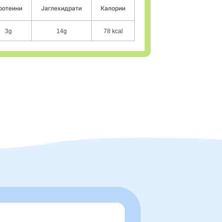
ротеини
Јаглехидрати
Калории
3g
14g
78 kcal