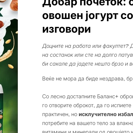
Добар почеток: 
овошен јогурт с
изговори
Доцните на работа или факултет? Д
на состанок или сте на долго пат
би сакале да јадете нешто брзо и
Веќе не мора да биде нездрава, бр
Со лесно достапните Баланс+ обро
го отворите оброкот, да го испиете 
практичен, но
исклучително изба
потребите на вашето тело за влакн
витамини и минерали од овошјето и