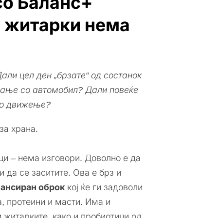
со Баланс+
о житарки нема
али цел ден „брзате“ од состанок
ување со автомобил? Дали повеќе
 во движење?
за храна.
ци – нема изговори. Доволно е да
и да се заситите. Ова е брз и
лансиран оброк
кој ќе ги задоволи
а, протеини и масти. Има и
 житарките, како и пробиотици од