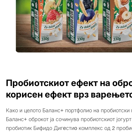
Пробиотскиот ефект на обр
корисен ефект врз варењет
Како и целото Баланс+ портфолио на пробиотски 
Баланс+ оброкот ја сочинува пробиотскиот јогурт
пробиотик Бифидо Дигeстиo комплекс од 2 пробио