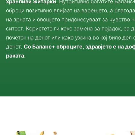
хранливи житарки
. Нутритивно богатите Баланс
оброци позитивно влијаат на варењето, а благод
на зрната и овошјето придонесуваат за чувство н
ситост. Користете ги како замена за појадок, за 
почеток на денот или како ужина во кој било дел 
денот.
Со Баланс+ оброците, здравјето е на до
раката.