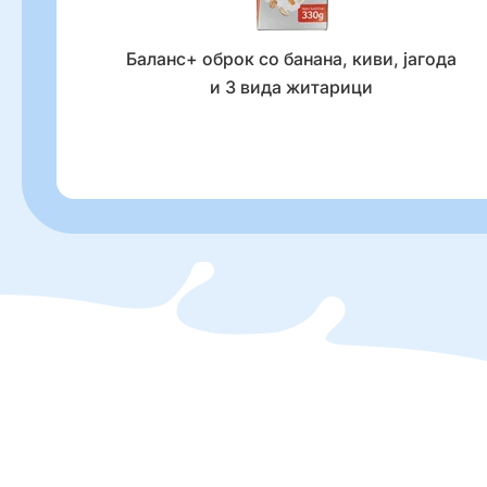
и 4 видови
Баланс+ оброк со банана, киви, јагода
и 3 вида житарици