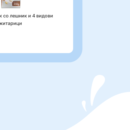
к со лешник и 4 видови
Баланс+ оброк со банана, кив
житарици
и 3 вида житарици