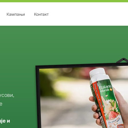
Кампањи
Контакт
усови,
е
је и