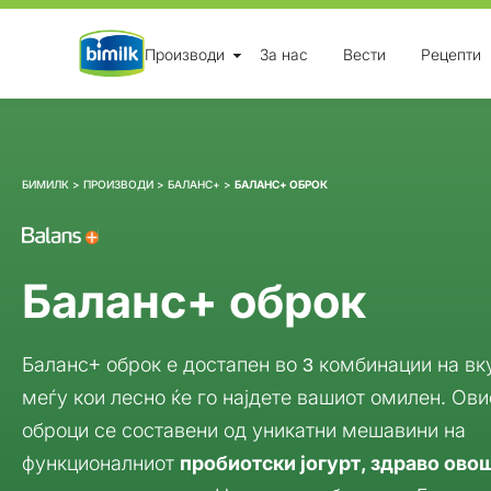
Skip
Производи
За нас
Вести
Рецепти
to
content
БИМИЛК
>
ПРОИЗВОДИ
>
БАЛАНС+
>
БАЛАНС+ ОБРОК
Баланс+ оброк
Баланс+ оброк е достапен во 3 комбинации на вк
меѓу кои лесно ќе го најдете вашиот омилен. Ови
оброци се составени од уникатни мешавини на
функционалниот
пробиотски јогурт, здраво овош