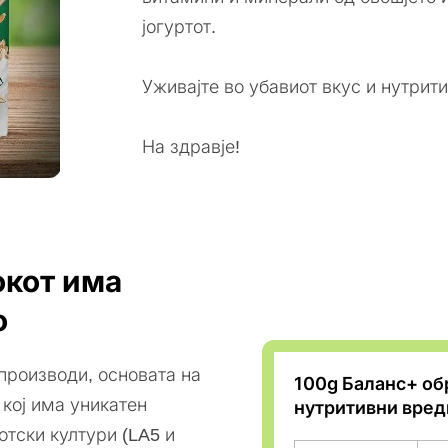
јогуртот.
Уживајте во убавиот вкус и нутрити
На здравје!
окот има
о
производи, основата на
100g Баланс+ об
 кој има уникатен
нутритивни вред
тски култури (LA5 и