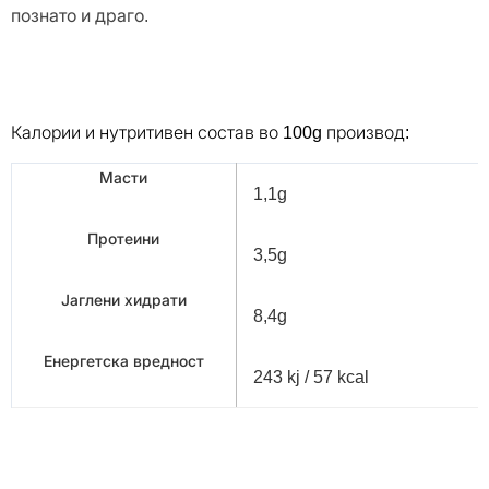
познато и драго.
Калории и нутритивен состав во 100g производ:
Масти
1,1g
Протеини
3,5g
Јаглени хидрати
8,4g
Енергетска вредност
243 kj / 57 kcal