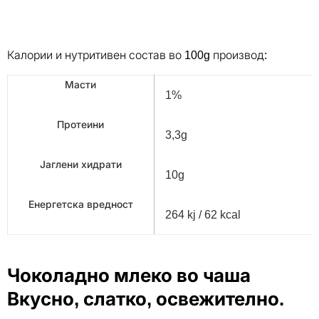
Калории и нутритивен состав во 100g производ:
Масти
1%
Протеини
3,3g
Јаглени хидрати
10g
Енергетска вредност
264 kj / 62 kcal
Чоколадно млеко во чаша
Вкусно, слатко, освежително.