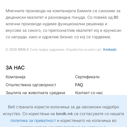
Млечните производи на компанијата Бимилк се синоним за
децениски квалитет и разновидна понуда. Со повеќе од 80
млечни производи нудиме функционални решенија и
вкусови за секого, со препознатлив квалитет кој е крунисан
со награди, како и одржлив бизнис со кој се гордееме.
© 2026 BIMILK Сите права задржани. Изработка на веб-сајт:
Avokado
ЗА НАС
Компанија
Сертификати
Општествена одговорност
FAQ
Заштита на животната средина
Контакт со нас
Мисија и визија
Политика за
Веб страната користи колачиња за да овозможи најдобро
приватност
искуство. Со користење на bimilk.mk се согласувате со нашата
СЛЕДЕТЕ НЀ
политика за приватност
и користењето на колачиња во