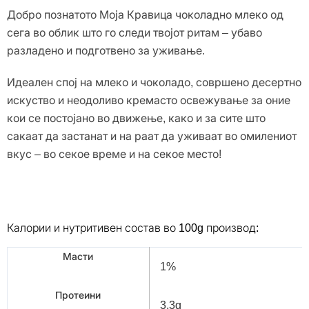
Добро познатото Моја Кравица чоколадно млеко од
сега во облик што го следи твојот ритам – убаво
разладено и подготвено за уживање.
Идеален спој на млеко и чоколадо, совршено десертно
искуство и неодоливо кремасто освежување за оние
кои се постојано во движење, како и за сите што
сакаат да застанат и на раат да уживаат во омилениот
вкус – во секое време и на секое место!
Калории и нутритивен состав во 100g производ:
Масти
1%
Протеини
3,3g