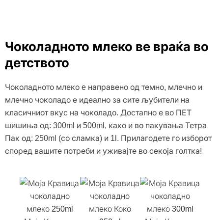
Чоколадното млеко ве враќа во
детството
Чоколадното млеко e направено од темно, млечно и
млечно чоколадо е идеално за сите љубители на
класичниот вкус на чоколадо. Достапно е во ПЕТ
шишиња од: 300ml и 500ml, како и во пакувања Тетра
Пак од: 250ml (со сламка) и 1l. Прилагодете го изборот
според вашите потреби и уживајте во секоја голтка!