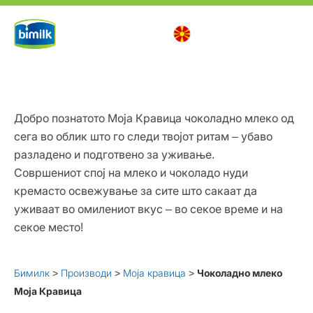
Skip
to
Македонски
МЕНИ
content
Добро познатото Моја Кравица чоколадно млеко од
сега во облик што го следи твојот ритам – убаво
разладено и подготвено за уживање.
Совршениот спој на млеко и чоколадо нуди
кремасто освежување за сите што сакаат да
уживаат во омилениот вкус – во секое време и на
секое место!
Бимилк
>
Производи
>
Моја кравица
>
Чоколадно млеко
Моја Кравица