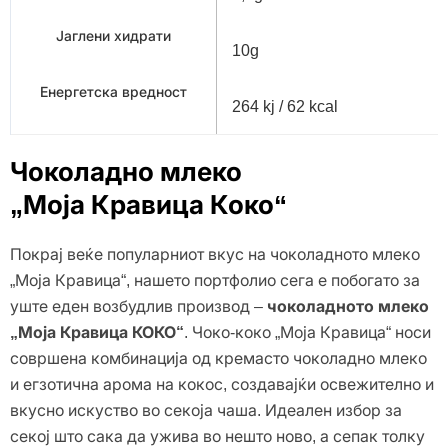
Јаглени хидрати
10g
Енергетска вредност
264 kj / 62 kcal
Чоколадно млеко
„Моја Кравица Коко“
Покрај веќе популарниот вкус на чоколадното млеко
„Моја Кравица“, нашето портфолио сега е побогато за
уште еден возбудлив производ –
чоколадното млеко
„Моја Кравица КОКО“
. Чоко-коко „Моја Кравица“ носи
совршена комбинација од кремасто чоколадно млеко
и егзотична арома на кокос, создавајќи освежително и
вкусно искуство во секоја чаша. Идеален избор за
секој што сака да ужива во нешто ново, а сепак толку