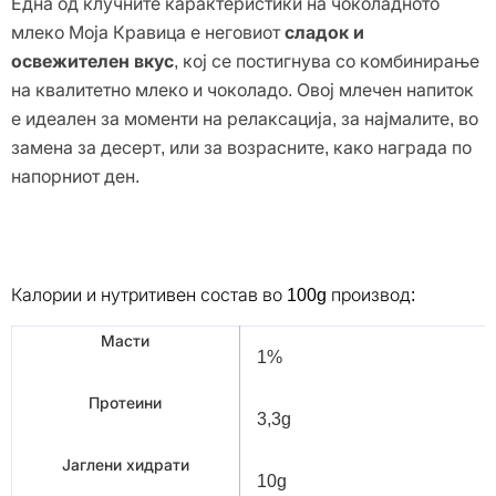
Една од клучните карактеристики на чоколадното
млеко Моја Кравица е неговиот
сладок и
освежителен вкус
, кој се постигнува со комбинирање
на квалитетно млеко и чоколадо. Овој млечен напиток
е идеален за моменти на релаксација, за најмалите, во
замена за десерт, или за возрасните, како награда по
напорниот ден.
Калории и нутритивен состав во 100g производ:
Масти
1%
Протеини
3,3g
Јаглени хидрати
10g