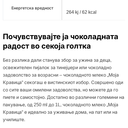
Енергетска вредност
264 kj / 62 kcal
Почувствувајте ја чоколадната
радост во секојa голтка
Без разлика дали станува збор за ужина за деца,
освежителен пијалок за тинејџери или чоколадно
задоволство за возрасни – чоколаднотo млеко „Моја
Кравица“ секогаш е вистинскиот избор. Совршено оди
со сите ваши омилени задоволства, но можете да го
пиете и самостојно. Достапно во различни големини на
пакување, од 250 ml до 1L, чоколадното млеко „Моја
Кравица“ е идеално за уживање дома, на пат или на
училиште.