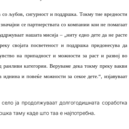
а со љубов, сигурност и поддршка
. Т
окму тие вредности
о значајни се партнерствата со компании кои не помагаат
поддржуваат нашата мисија
–
„
ниту едно дете да не расте
реку својата посветеност и поддршка придонесува да
увство на припадност и можности за раст и развој во
д ранливи категории. Веруваме дека токму преку вакви
а иднина и повеќе можности за секое дете
.
“,
изјавуваат
 село ја продолжуваат долгогодишната соработка
шка таму каде што таа е најпотребна.