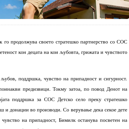
к го продолжува своето стратешко партнерство со СОС
ветеност кон децата на кои љубовта, грижата и чувството
љубов, поддршка, чувство на припадност и сигурност.
 поинакви предизвици. Токму затоа, по повод Денот на
ојата поддршка за СОС Детско село
преку стратешко
 и донации во производи. Со верување дека секое дете
и чувство на припадност, Бимилк останува посветен на