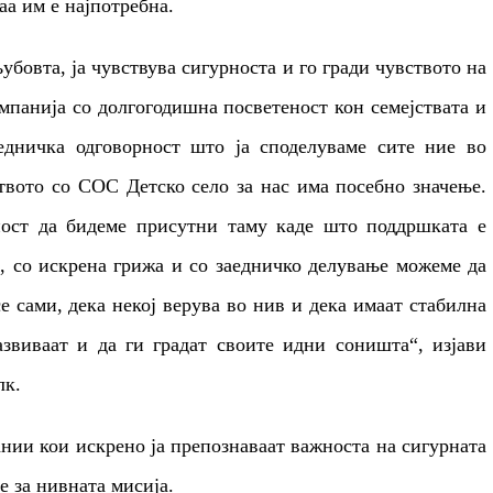
аа им е најпотребна
.
љубовта, ја чувствува сигурноста и го гради чувството на
мпанија со долгогодишна посветеност кон семејствата и
аедничка
одговорност што ја споделуваме сите
ние во
твото со СОС Детско село за нас има посебно значење.
ност да бидеме присутни таму каде што поддршката е
, со искрена грижа и со заедничко делување можеме да
е сами, дека некој верува во нив и дека имаат стабилна
азвиваат и да ги градат своите идни соништа“, изјави
лк.
нии кои искрено ја препознаваат важноста на сигурната
е за нивната мисија.