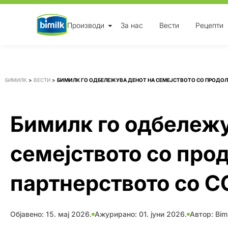
Skip
Производи
За нас
Вести
Рецепти
to
content
БИМИЛК
>
ВЕСТИ
>
БИМИЛК ГО ОДБЕЛЕЖУВА ДЕНОТ НА СЕМЕЈСТВОТО СО ПРОДОЛ
Бимилк го одбележу
семејството со про
партнерството со С
Објавено:
15. мај 2026.
Ажурирано: 01. јуни 2026.
Автор:
Bimi