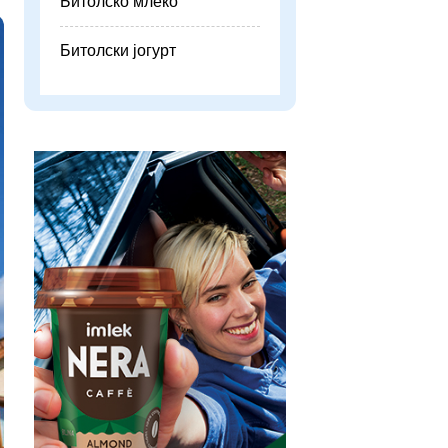
Битолско млеко
Битолски јогурт