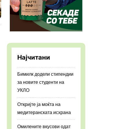
Најчитани
Бимилк додели стипендии
за новите студенти на
УКЛО
Откријте ја моќта на
медитеранската исхрана
Омилените вкусови одат