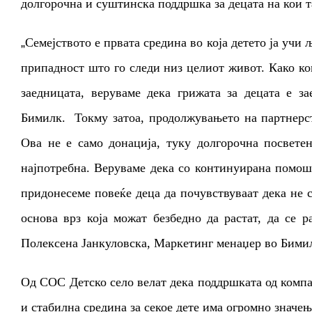
долгорочна и суштинска поддршка за децата на кои т
„
Семејството е првата средина во која детето ја учи 
припадност што го следи низ целиот живот.
Како ко
заедницата, веруваме дека грижата
за децата е
з
Бимилк
.
Токму затоа, продолжувањето на партнерс
Ова не е само донација, туку долгорочна посвете
најпотребна. Веруваме дека со континуирана помош
придонесеме повеќе деца да почувствуваат дека не с
основа врз која можат безбедно да растат, да се р
Полексена Јанкуловска, Маркетинг менаџер во Бими
Од СОС Детско село велат дека поддршката од компа
и стабилна средина за секое дете има огромно значењ