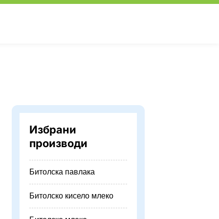
Избрани
производи
Битолска павлака
Битолско кисело млеко