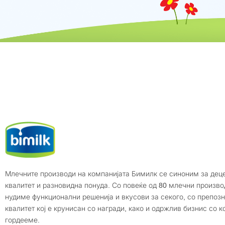
Млечните производи на компанијата Бимилк се синоним за дец
квалитет и разновидна понуда. Со повеќе од 80 млечни произво
нудиме функционални решенија и вкусови за секого, со препоз
квалитет кој е крунисан со награди, како и одржлив бизнис со ко
гордееме.