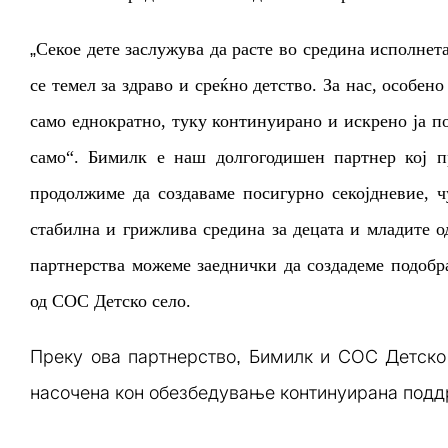
„
Секое дете заслужува да расте во средина исполнет
се темел за здраво и среќно детство. За нас, особен
само еднократно, туку континуирано и искрено ја 
само
“
. Бимилк е наш долгогодишен партнер кој п
продолжиме да создаваме посигурно секојдневие, ч
стабилна и грижлива средина за децата и младите о
партнерства можеме заеднички да создадеме подобр
од СОС Детско село.
Преку ова партнерство, Бимилк и СОС Детско
насочена кон обезбедување континуирана поддр