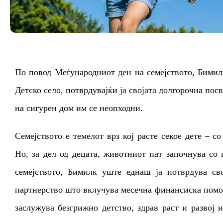
По повод Меѓународниот ден на семејството, Бимил
Детско село, потврдувајќи ја својата долгорочна пос
на сигурен дом им се
неопходни
.
Семејството е темелот врз кој расте секое дете
–
со 
Но, за дел од децата, животниот пат започнува со
семејството, Бимилк уште еднаш ја потврдува св
партнерство што вклучува месечна финансиска помош
заслужува безгрижно детство, здрав раст и развој 