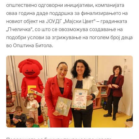
општествено одговорни иницијативи, компанијата
оваа година даде поддршка за финализирањето на
новиот објект на ЈОУДГ „Мајски Цвет“ – градинката
„Пчеличка“, со што се овозможува создавање на
подобри услови за згрижување на поголем број деца
во Општина Битола.