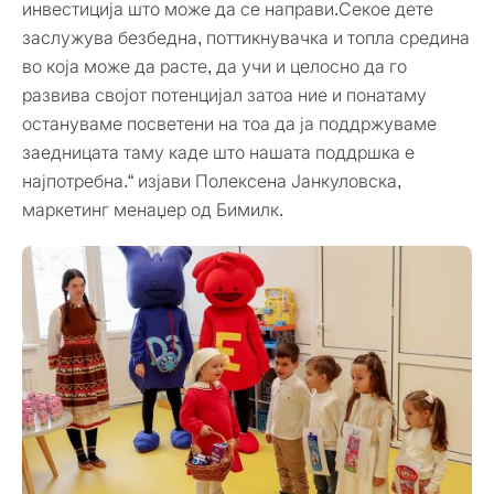
инвестиција што може да се направи.Секое дете
заслужува безбедна, поттикнувачка и топла средина
во која може да расте, да учи и целосно да го
развива својот потенцијал затоа ние и понатаму
остануваме посветени на тоа да ја поддржуваме
заедницата таму каде што нашата поддршка е
најпотребна.“ изјави Полексена Јанкуловска,
маркетинг менаџер од Бимилк.