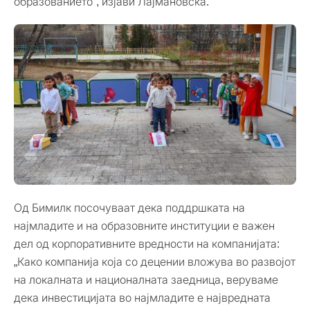
образованието“, изјави Лајмановска.
Од Бимилк посочуваат дека поддршката на
најмладите и на образовните институции е важен
дел од корпоративните вредности на компанијата:
„Како компанија која со децении вложува во развојот
на локалната и националната заедница, веруваме
дека инвестицијата во најмладите е највредната