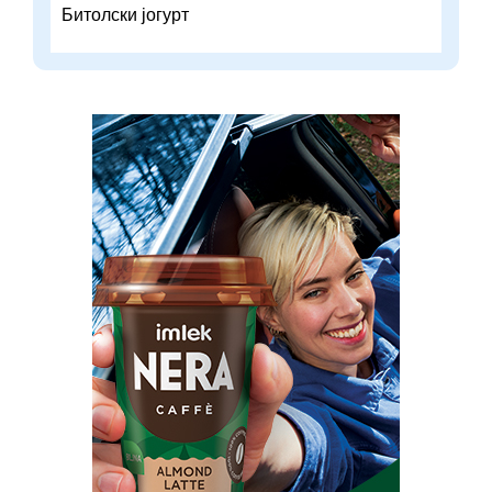
Битолски јогурт