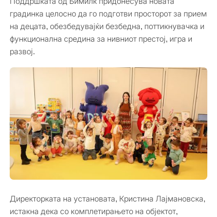
Поддршката од Бимилк придонесува новата
градинка целосно да го подготви просторот за прием
на децата, обезбедувајќи безбедна, поттикнувачка и
функционална средина за нивниот престој, игра и
развој.
Директорката на установата, Кристина Лајмановска,
истакна дека со комплетирањето на објектот,