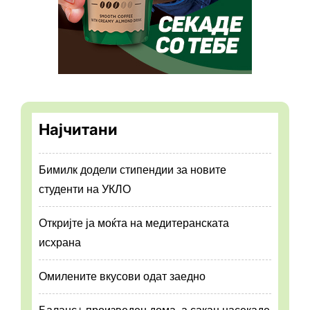
Најчитани
Бимилк додели стипендии за новите
студенти на УКЛО
Откријте ја моќта на медитеранската
исхрана
Омилените вкусови одат заедно