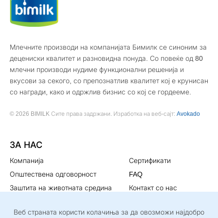
Млечните производи на компанијата Бимилк се синоним за
децениски квалитет и разновидна понуда. Со повеќе од 80
млечни производи нудиме функционални решенија и
вкусови за секого, со препознатлив квалитет кој е крунисан
со награди, како и одржлив бизнис со кој се гордееме.
© 2026 BIMILK Сите права задржани. Изработка на веб-сајт:
Avokado
ЗА НАС
Компанија
Сертификати
Општествена одговорност
FAQ
Заштита на животната средина
Контакт со нас
Мисија и визија
Политика за
Веб страната користи колачиња за да овозможи најдобро
приватност