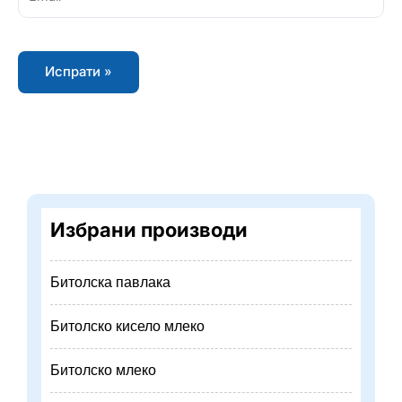
Избрани производи
Битолска павлака
Битолско кисело млеко
Битолско млеко