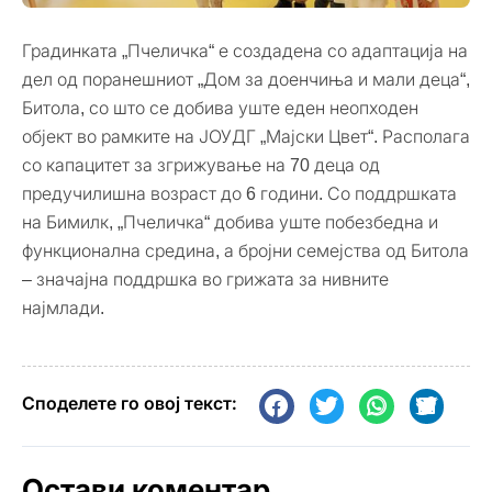
Градинката „Пчеличка“ е создадена со адаптација на
дел од поранешниот „Дом за доенчиња и мали деца“,
Битола, со што се добива уште еден неопходен
објект во рамките на ЈОУДГ „Мајски Цвет“. Располага
со капацитет за згрижување на 70 деца од
предучилишна возраст до 6 години. Со поддршката
на Бимилк, „Пчеличка“ добива уште побезбедна и
функционална средина, а бројни семејства од Битола
– значајна поддршка во грижата за нивните
најмлади.
Споделете го овој текст:
Остави коментар