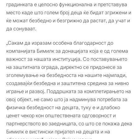
градинката е целосно функционална и претставува
место каде што голем број деца ќе бидат згрижени и
ќе можат безбедно и безгрижно да растат, да учат и
да сонуваат.
„Сакам да изразам особена благодарност до
компанијата Бимилк за донацијата која е од голема
важност за нашата институција. Со поставувањето
на заштитната ограда, директно се придонесе за
зголемување на безбедноста на нашите најмлади,
создавајќи безбедна и заштитена средина за нивно
играње и развој. Поддршката за комплетирањето на
овој објект, не само што ја надминува потребата за
физичка безбедност на децата, туку е и длабоко
ценет чекор кон општествената одговорност и
партнерството во заедницата, со што се покажа дека
Бимилк е вистински пријател на децата и на