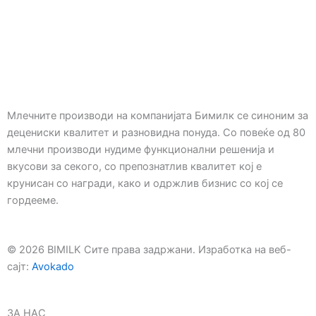
Млечните производи на компанијата Бимилк се синоним за
децениски квалитет и разновидна понуда. Со повеќе од 80
млечни производи нудиме функционални решенија и
вкусови за секого, со препознатлив квалитет кој е
крунисан со награди, како и одржлив бизнис со кој се
гордееме.
© 2026 BIMILK Сите права задржани. Изработка на веб-
сајт:
Avokado
ЗА НАС