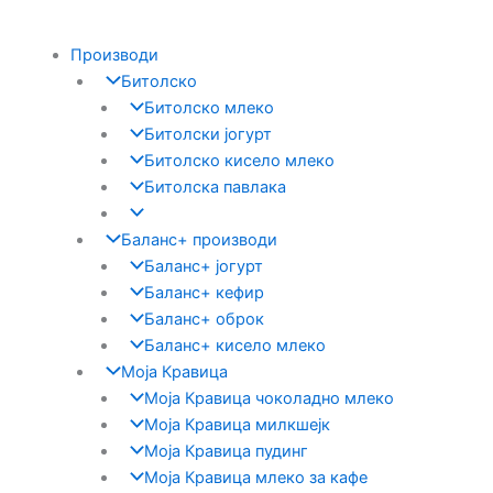
Skip
to
Производи
content
Битолско
Битолско млеко
Битолски јогурт
Битолско кисело млеко
Битолска павлака
Баланс+ производи
Баланс+ јогурт
Баланс+ кефир
Баланс+ оброк
Баланс+ кисело млеко
Моја Кравица
Моја Кравица чоколадно млеко
Моја Кравица милкшејк
Моја Кравица пудинг
Моја Кравица млеко за кафе