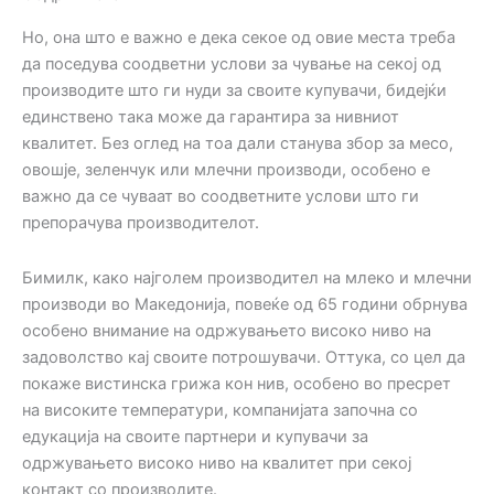
Но, она што е важно е дека секое од овие места треба
да поседува соодветни услови за чување на секој од
производите што ги нуди за своите купувачи, бидејќи
единствено така може да гарантира за нивниот
квалитет. Без оглед на тоа дали станува збор за месо,
овошје, зеленчук или млечни производи, особено е
важно да се чуваат во соодветните услови што ги
препорачува производителот.
Бимилк, како најголем производител на млеко и млечни
производи во Македонија, повеќе од 65 години обрнува
особено внимание на одржувањето високо ниво на
задоволство кај своите потрошувачи. Оттука, со цел да
покаже вистинска грижа кон нив, особено во пресрет
на високите температури, компанијата започна со
едукација на своите партнери и купувачи за
одржувањето високо ниво на квалитет при секој
контакт со производите.