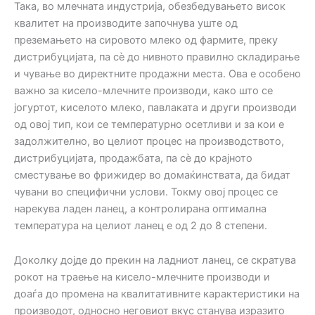
Така, во млечната индустрија, обезбедувањето висок
квалитет на производите започнува уште од
преземањето на сировото млеко од фармите, преку
дистрибуцијата, па сè до нивното правилно складирање
и чување во директните продажни места. Ова е особено
важно за кисело-млечните производи, како што се
јогуртот, киселото млеко, павлаката и други производи
од овој тип, кои се температурно осетливи и за кои е
задолжително, во целиот процес на производството,
дистрибуцијата, продажбата, па сè до крајното
сместување во фрижидер во домаќинствата, да бидат
чувани во специфични услови. Токму овој процес се
нарекува ладен ланец, а контролирана оптимална
температура на целиот ланец е од 2 до 8 степени.
Доколку дојде до прекин на ладниот ланец, се скратува
рокот на траење на кисело-млечните производи и
доаѓа до промена на квалитативните карактеристики на
производот, односно неговиот вкус станува изразито