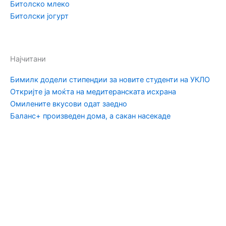
Битолско млеко
Битолски јогурт
Најчитани
Бимилк додели стипендии за новите студенти на УКЛО
Откријте ја моќта на медитеранската исхрана
Омилените вкусови одат заедно
Баланс+ произведен дома, а сакан насекаде