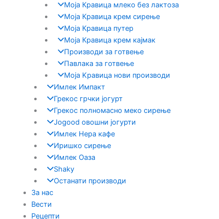
Моја Кравица млеко без лактоза
Моја Кравица крем сирење
Моја Кравица путер
Моја Кравица крем кајмак
Производи за готвење
Павлака за готвење
Моја Kравица нови производи
Имлек Импакт
Грекос грчки јогурт
Грекос полномасно меко сирење
Jogood овошни јогурти
Имлек Нера кафе
Иришко сирење
Имлек Оаза
Shaky
Останати производи
За нас
Вести
Рецепти