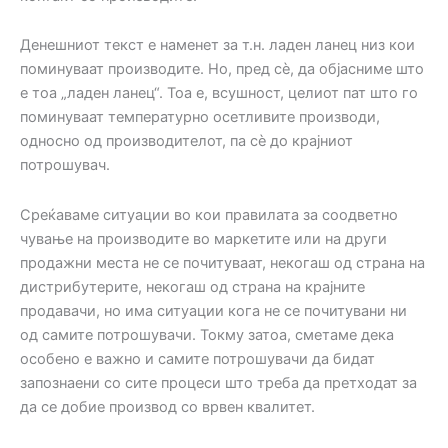
Денешниот текст е наменет за т.н. ладен ланец низ кои
поминуваат производите. Но, пред сè, да објасниме што
е тоа „ладен ланец“. Тоа е, всушност, целиот пат што го
поминуваат температурно осетливите производи,
односно од производителот, па сè до крајниот
потрошувач.
Среќаваме ситуации во кои правилата за соодветно
чување на производите во маркетите или на други
продажни места не се почитуваат, некогаш од страна на
дистрибутерите, некогаш од страна на крајните
продавачи, но има ситуации кога не се почитувани ни
од самите потрошувачи. Токму затоа, сметаме дека
особено е важно и самите потрошувачи да бидат
запознаени со сите процеси што треба да претходат за
да се добие производ со врвен квалитет.