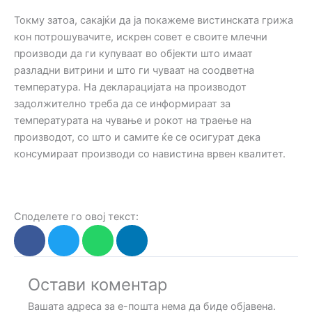
Токму затоа, сакајќи да ја покажеме вистинската грижа
кон потрошувачите, искрен совет е своите млечни
производи да ги купуваат во објекти што имаат
разладни витрини и што ги чуваат на соодветна
температура. На декларацијата на производот
задолжително треба да се информираат за
температурата на чување и рокот на траење на
производот, со што и самите ќе се осигурат дека
консумираат производи со навистина врвен квалитет.
Споделете го овој текст:
Остави коментар
Вашата адреса за е-пошта нема да биде објавена.