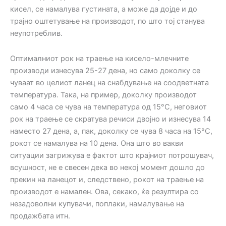
кисел, се намалува густината, а може да дојде и до
трајно оштетување на производот, по што тој станува
неупотреблив.
Оптималниот рок на траење на кисело-млечните
производи изнесува 25-27 дена, но само доколку се
чуваат во целиот ланец на снабдување на соодветната
температура. Така, на пример, доколку производот
само 4 часа се чува на температура од 15°C, неговиот
рок на траење се скратува речиси двојно и изнесува 14
наместо 27 дена, а, пак, доколку се чува 8 часа на 15°C,
рокот се намалува на 10 дена. Она што во вакви
ситуации загрижува е фактот што крајниот потрошувач,
всушност, не е свесен дека во некој момент дошло до
прекин на ланецот и, следствено, рокот на траење на
производот е намален. Ова, секако, ќе резултира со
незадоволни купувачи, поплаки, намалување на
продажбата итн.