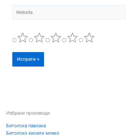
Website
Избрани производи
Битолска павлака
Битолско кисело млеко