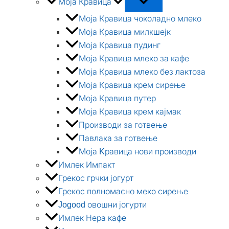
Моја Кравица
Моја Кравица чоколадно млеко
Моја Кравица милкшејк
Моја Кравица пудинг
Моја Кравица млеко за кафе
Моја Кравица млеко без лактоза
Моја Кравица крем сирење
Моја Кравица путер
Моја Кравица крем кајмак
Производи за готвење
Павлака за готвење
Моја Kравица нови производи
Имлек Импакт
Грекос грчки јогурт
Грекос полномасно меко сирење
Jogood овошни јогурти
Имлек Нера кафе