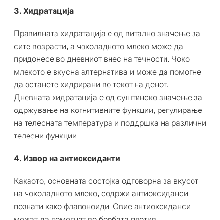
3. Хидратација
Правилната хидратација е од витално значење за
сите возрасти, а чоколадното млеко може да
придонесе во дневниот внес на течности. Чоко
млекото е вкусна алтернатива и може да помогне
да останете хидрирани во текот на денот.
Дневната хидратација е од суштинско значење за
одржување на когнитивните функции, регулирање
на телесната температура и поддршка на различни
телесни функции.
4. Извор на антиоксиданти
Какаото, основната состојка одговорна за вкусот
на чоколадното млеко, содржи антиоксиданси
познати како флавоноиди. Овие антиоксиданси
можат да помогнат во борбата против