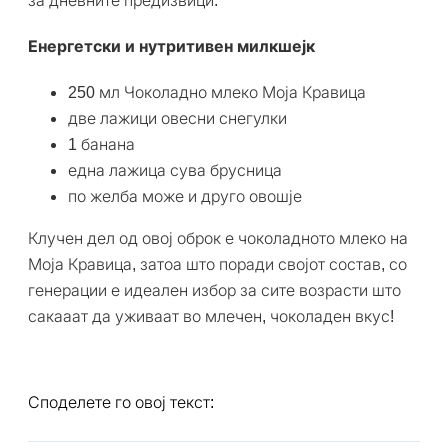
за дневните предизвици.
Енергетски и нутритивен милкшејк
250 мл Чоколадно млеко Моја Кравица
две лажици овесни снегулки
1 банана
една лажица сува брусница
по желба може и друго овошје
Клучен дел од овој оброк е чоколадното млеко на
Моја Кравица, затоа што поради својот состав, со
генерации е идеален избор за сите возрасти што
сакааат да уживаат во млечен, чоколаден вкус!
Споделете го овој текст: