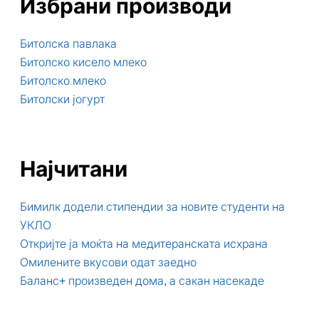
Избрани производи
Битолска павлака
Битолско кисело млеко
Битолско млеко
Битолски јогурт
Најчитани
Бимилк додели стипендии за новите студенти на
УКЛО
Откријте ја моќта на медитеранската исхрана
Омилените вкусови одат заедно
Баланс+ произведен дома, а сакан насекаде