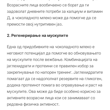
Возрасните лица вообичаено се борат да ги
задоволат дневните потреби за калциум и витамин
Д, а чоколадното млеко може да помогне да се
премости овој нутритивен јаз.
2. Регенерирање на мускулите
Една од придобивките на чоколадното млеко е
неговиот потенцијал да помогне во обновувањето
на мускулите после вежбање. Комбинацијата на
јаглехидрати и протеини се правилен избор за
закрепнување по напорен тренинг. Јаглехидратите
помагаат да се надополнат резервите на гликоген,
додека протеинот помага во оправување и раст на
мускулите. Ова може да биде особено корисно за
активните возрасни лица кои се занимаваат со
редовна физичка активност.