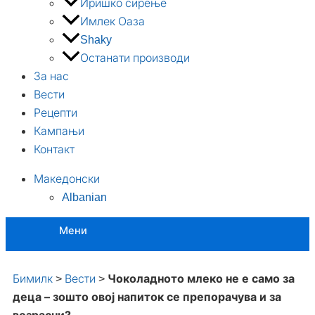
Иришко сирење
Имлек Оаза
Shaky
Останати производи
За нас
Вести
Рецепти
Кампањи
Контакт
Македонски
Albanian
Мени
Бимилк
>
Вести
>
Чоколадното млеко не е само за
деца – зошто овој напиток се препорачува и за