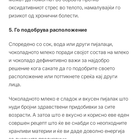
оксидативниот стрес во телото, намалувајќи го
ризикот од хронични болести.
5. Го подобрува расположение
Споредено со сок, вода или други пијалаци,
чоколадното млеко поради својот состав на млеко
и чоколадо дефинитивно важи за најдобро
решение кога сакате да го подобрите своето
расположение или поттикнете среќа кај други
лица.
Чоколадното млеко е сладок и вкусен пијалак што
нуди бројни здравствени придобивки за сите
возрасти. А затоа што е вкусно и корисно еве еден
совршен рецепт што ќе ве снабди со неопходните
хранливи материи и ќе ви даде доволно енергија