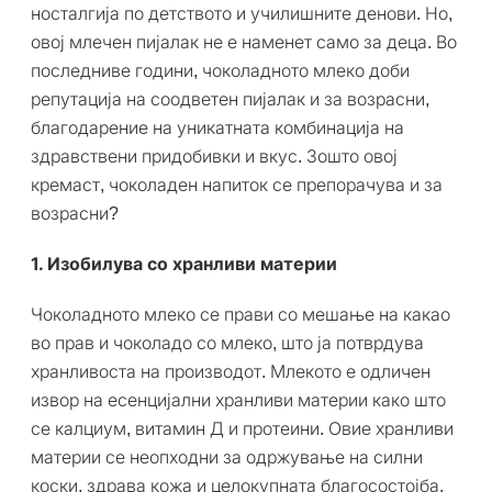
носталгија по детството и училишните денови. Но,
овој млечен пијалак не е наменет само за деца. Во
последниве години, чоколадното млеко доби
репутација на соодветен пијалак и за возрасни,
благодарение на уникатната комбинација на
здравствени придобивки и вкус. Зошто овој
кремаст, чоколаден напиток се препорачува и за
возрасни?
1. Изобилува со хранливи материи
Чоколадното млеко се прави со мешање на какао
во прав и чоколадо со млеко, што ја потврдува
хранливоста на производот. Млекото е одличен
извор на есенцијални хранливи материи како што
се калциум, витамин Д и протеини. Овие хранливи
материи се неопходни за одржување на силни
коски, здрава кожа и целокупната благосостојба.