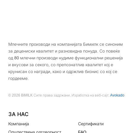
Млечните производи на компанијата Бимилк се синоним
за децениски квалитет и разновидна понуда. Со повеќе
од 80 млечни производи нудиме функционални решенија
и вкусови за секого, со препознатлив квалитет кој е
крунисан со награди, како и одржлив бизнис со кој се
гордееме.
© 2026 BIMILK Сите права задржани. Изработка на веб-сајт:
Avokado
ЗА НАС
Компанија
Сертификати
Општествена одговорност
FAQ