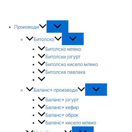
Skip
to
content
Производи
Битолско
Битолско млеко
Битолски јогурт
Битолско кисело млеко
Битолска павлака
Баланс+ производи
Баланс+ јогурт
Баланс+ кефир
Баланс+ оброк
Баланс+ кисело млеко