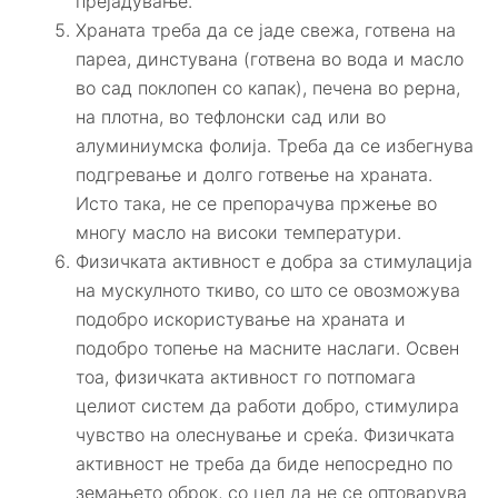
прејадување.
Храната треба да се јаде свежа, готвена на
пареа, динстувана (готвена во вода и масло
во сад поклопен со капак), печена во рерна,
на плотна, во тефлонски сад или во
алуминиумска фолија. Треба да се избегнува
подгревање и долго готвење на храната.
Исто така, не се препорачува пржење во
многу масло на високи температури.
Физичката активност е добра за стимулација
на мускулното ткиво, со што се овозможува
подобро искористување на храната и
подобро топење на масните наслаги. Освен
тоа, физичката активност го потпомага
целиот систем да работи добро, стимулира
чувство на олеснување и среќа. Физичката
активност не треба да биде непосредно по
земањето оброк, со цел да не се оптоварува