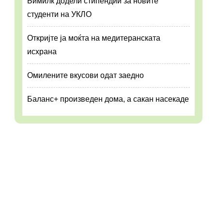
Бимилк додели стипендии за новите
студенти на УКЛО
Откријте ја моќта на медитеранската
исхрана
Омилените вкусови одат заедно
Баланс+ произведен дома, а сакан насекаде