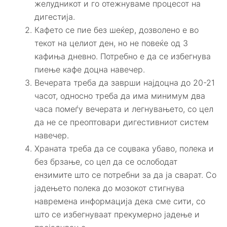
желудникот и го отежнуваме процесот на
дигестија.
Кафето се пие без шеќер, дозволено е во
текот на целиот ден, но не повеќе од 3
кафиња дневно. Потребно е да се избегнува
пиење кафе доцна навечер.
Вечерата треба да заврши најдоцна до 20-21
часот, односно треба да има минимум два
часа помеѓу вечерата и легнувањето, со цел
да не се преоптовари дигестивниот систем
навечер.
Храната треба да се соџвака убаво, полека и
без брзање, со цел да се ослободат
ензимите што се потребни за да ја сварат. Со
јадењето полека до мозокот стигнува
навремена информација дека сме сити, со
што се избегнуваат прекумерно јадење и