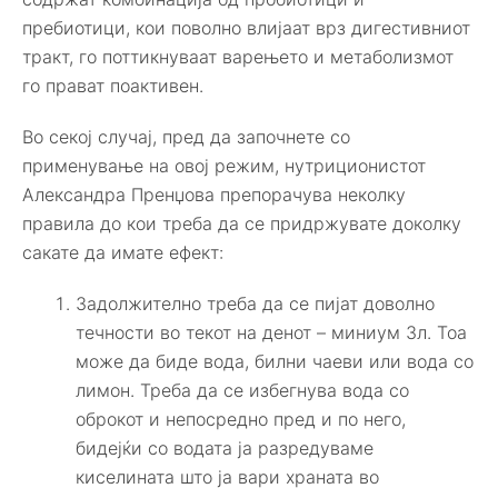
пребиотици, кои поволно влијаат врз дигестивниот
тракт, го поттикнуваат варењето и метаболизмот
го прават поактивен.
Во секој случај, пред да започнете со
применување на овој режим, нутриционистот
Александра Пренџова препорачува неколку
правила до кои треба да се придржувате доколку
сакате да имате ефект:
Задолжително треба да се пијат доволно
течности во текот на денот – миниум 3л. Тоа
може да биде вода, билни чаеви или вода со
лимон. Треба да се избегнува вода со
оброкот и непосредно пред и по него,
бидејќи со водата ја разредуваме
киселината што ја вари храната во