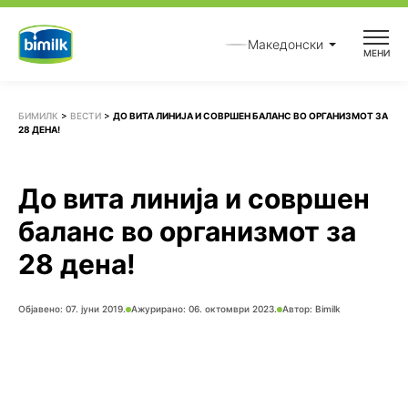
Skip
to
Македонски
МЕНИ
content
БИМИЛК
>
ВЕСТИ
>
ДО ВИТА ЛИНИЈА И СОВРШЕН БАЛАНС ВО ОРГАНИЗМОТ ЗА
28 ДЕНА!
До вита линија и совршен
баланс во организмот за
28 дена!
Објавено:
07. јуни 2019.
Ажурирано: 06. октомври 2023.
Автор:
Bimilk