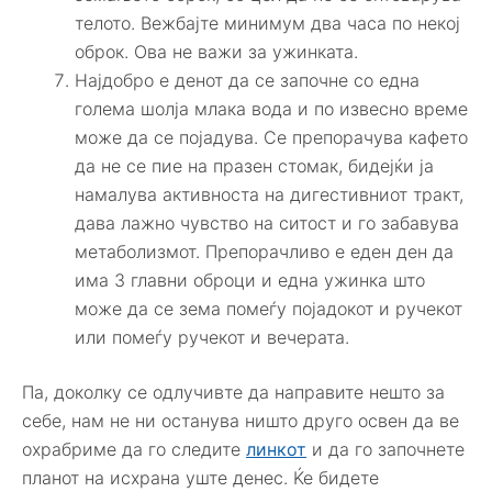
телото. Вежбајте минимум два часа по некој
оброк. Ова не важи за ужинката.
Најдобро е денот да се започне со една
голема шолја млака вода и по извесно време
може да се појадува. Се препорачува кафето
да не се пие на празен стомак, бидејќи ја
намалува активноста на дигестивниот тракт,
дава лажно чувство на ситост и го забавува
метаболизмот. Препорачливо е еден ден да
има 3 главни оброци и една ужинка што
може да се зема помеѓу појадокот и ручекот
или помеѓу ручекот и вечерата.
Па, доколку се одлучивте да направите нешто за
себе, нам не ни останува ништо друго освен да ве
охрабриме да го следите
линкот
и да го започнете
планот на исхрана уште денес. Ќе бидете