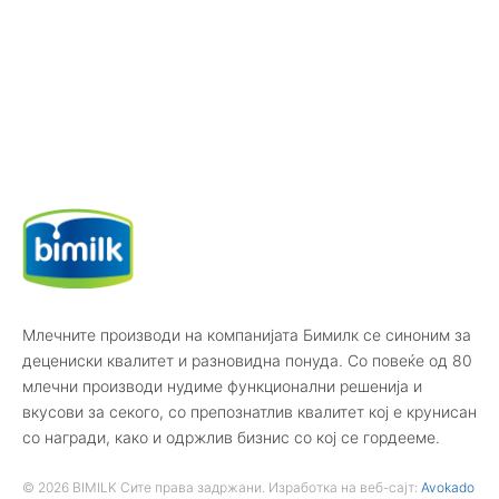
Млечните производи на компанијата Бимилк се синоним за
децениски квалитет и разновидна понуда. Со повеќе од 80
млечни производи нудиме функционални решенија и
вкусови за секого, со препознатлив квалитет кој е крунисан
со награди, како и одржлив бизнис со кој се гордееме.
© 2026 BIMILK Сите права задржани. Изработка на веб-сајт:
Avokado