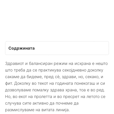
Содржината
Здравиот и балансиран режим на исхрана е нешто
што треба да се практикува секојдневно доколку
сакаме да бидеме, пред сè, здрави, но, секако, и
фит. Доколку во текот на годината понекогаш и си
дозволуваме помалку здрава храна, тоа е во ред.
Но, во екот на пролетта и во пресрет на летото се
случува сите активно да почнеме да
размислуваме на витата линија.