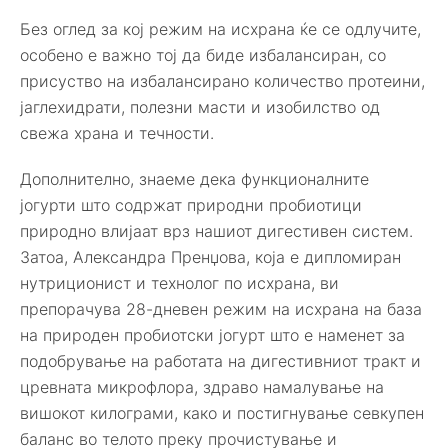
Без оглед за кој режим на исхрана ќе се одлучите,
особено е важно тој да биде избалансиран, со
присуство на избалансирано количество протеини,
јаглехидрати, полезни масти и изобилство од
свежа храна и течности.
Дополнително, знаеме дека функционалните
јогурти што содржат природни пробиотици
природно влијаат врз нашиот дигестивен систем.
Затоа, Александра Пренџова, која е дипломиран
нутриционист и технолог по исхрана, ви
препорачува 28-дневен режим на исхрана на база
на природен пробиотски јогурт што е наменет за
подобрување на работата на дигестивниот тракт и
цревната микрофлора, здраво намалување на
вишокот килограми, како и постигнување севкупен
баланс во телото преку прочистување и