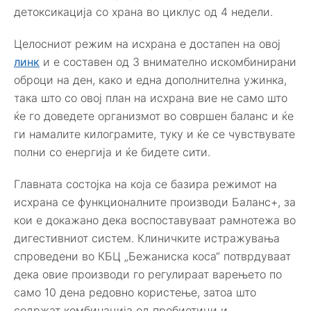
детоксикација со храна во циклус од 4 недели.
Целосниот режим на исхрана е достапен на овој
линк
и е составен од 3 внимателно искомбинирани
оброци на ден, како и една дополнителна ужинка,
така што со овој план на исхрана вие не само што
ќе го доведете организмот во совршен баланс и ќе
ги намалите килограмите, туку и ќе се чувствувате
полни со енергија и ќе бидете сити.
Главната состојка на која се базира режимот на
исхрана се функционалните производи Баланс+, за
кои е докажано дека воспоставуваат рамнотежа во
дигестивниот систем. Клиничките истражувања
спроведени во КБЦ „Бежаниска коса“ потврдуваат
дека овие производи го регулираат варењето по
само 10 дена редовно користење, затоа што
содржат комбинација од пробиотици и