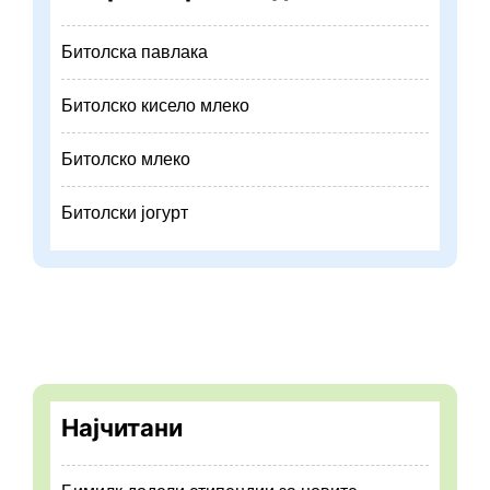
Битолска павлака
Битолско кисело млеко
Битолско млеко
Битолски јогурт
Најчитани