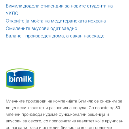
Бимилк додели стипендии за новите студенти на
УКЛО
Откријте ја моќта на медитеранската исхрана
Омилените вкусови одат заедно
Баланс+ произведен дома, а сакан насекаде
Млечните производи на компанијата Бимилк се синоним за
децениски квалитет и разновидна понуда. Со повеќе од 80
млечни производи нудиме функционални решенија и
вкусови за секого, со препознатлив квалитет кој е крунисан
со награди, како и одржлив бизнис со кој се гордееме.