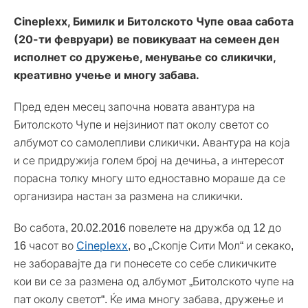
Cineplexx, Бимилк и Битолското Чупе оваа сабота
(20-ти февруари) ве повикуваат на семеен ден
исполнет со дружење, менување со сликички,
креативно учење и многу забава.
Пред еден месец започна новата авантура на
Битолското Чупе и нејзиниот пат околу светот со
албумот со самолепливи сликички. Авантура на која
и се придружија голем број на дечиња, а интересот
порасна толку многу што едноставно мораше да се
организира настан за размена на сликички.
Во сабота, 20.02.2016 повелете на дружба од 12 до
16 часот во
Cineplexx
, во „Скопје Сити Мол“ и секако,
не заборавајте да ги понесете со себе сликичките
кои ви се за размена од албумот „Битолското чупе на
пат околу светот“. Ќе има многу забава, дружење и