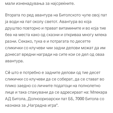
мали изненадувања за најсреќните.
Втората по ред авантура на Битолското чупе овој пат
ја води на пат околу светот. Авантура во која
друштво повторно и прават витамините и во која тие
беа на места како од сказни и откриваа многу млека
разни. Секако, тука е и потрагата по десетте
сликички со клучеви чии задни делови можат да им
донесат вредни награди на сите кои се дел од оваа
авантура.
Сè што е потребно е задните делови од тие десет
сликички со клучеви да се соберат, да се стават во
плико заедно со личните податоци на полнолетно
лице и така спакувани да се адресираат на: Млекара
АД Битола, Долнооризарски пат ББ, 7000 Битола со
назнака за „Наградна игра“.