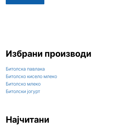
Избрани производи
Битолска павлака
Битолско кисело млеко
Битолско млеко
Битолски јогурт
Најчитани