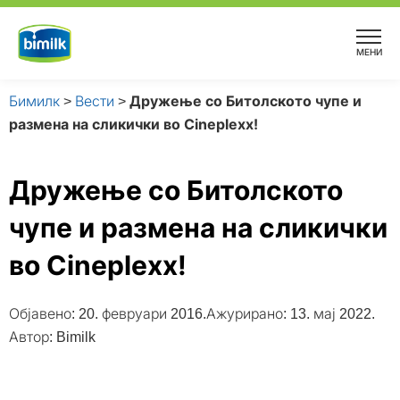
Skip
to
МЕНИ
content
Бимилк
>
Вести
>
Дружење со Битолското чупе и
размена на сликички во Cineplexx!
Дружење со Битолското
чупе и размена на сликички
во Cineplexx!
Објавено:
20. февруари 2016.
Ажурирано: 13. мај 2022.
Автор:
Bimilk