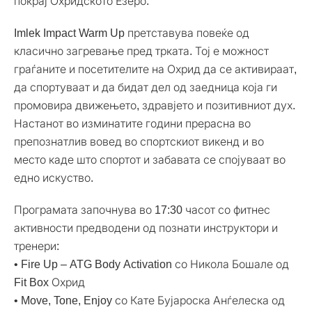
покрај Охридското Езеро.
Imlek Impact Warm Up претставува повеќе од
класично загревање пред трката. Тој е можност
граѓаните и посетителите на Охрид да се активираат,
да спортуваат и да бидат дел од заедница која ги
промовира движењето, здравјето и позитивниот дух.
Настанот во изминатите години прерасна во
препознатлив вовед во спортскиот викенд и во
место каде што спортот и забавата се спојуваат во
едно искуство.
Програмата започнува во 17:30 часот со фитнес
активности предводени од познати инструктори и
тренери:
• Fire Up – ATG Body Activation со Никола Бошале од
Fit Box Охрид
• Move, Tone, Enjoy со Кате Бујароска Анѓелеска од