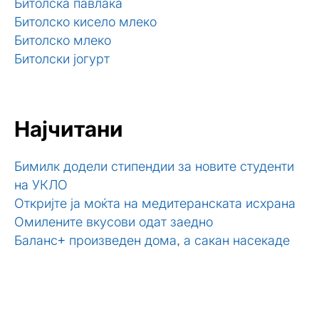
Битолска павлака
Битолско кисело млеко
Битолско млеко
Битолски јогурт
Најчитани
Бимилк додели стипендии за новите студенти
на УКЛО
Откријте ја моќта на медитеранската исхрана
Омилените вкусови одат заедно
Баланс+ произведен дома, а сакан насекаде