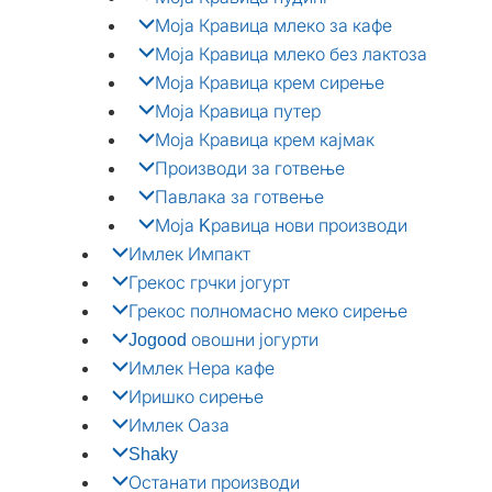
Моја Кравица млеко за кафе
Моја Кравица млеко без лактоза
Моја Кравица крем сирење
Моја Кравица путер
Моја Кравица крем кајмак
Производи за готвење
Павлака за готвење
Моја Kравица нови производи
Имлек Импакт
Грекос грчки јогурт
Грекос полномасно меко сирење
Jogood овошни јогурти
Имлек Нера кафе
Иришко сирење
Имлек Оаза
Shaky
Останати производи