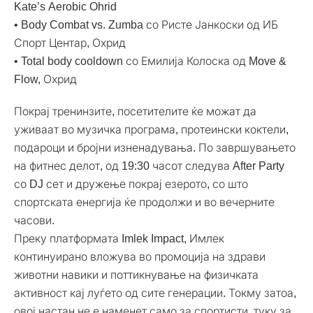
Kate’s Aerobic Ohrid
• Body Combat vs. Zumba со Ристе Јанкоски од ИБ
Спорт Центар, Охрид
• Total body cooldown со Емилија Колоска од Move &
Flow, Охрид
Покрај тренинзите, посетителите ќе можат да
уживаат во музичка програма, протеински коктели,
подароци и бројни изненадувања. По завршувањето
на фитнес делот, од 19:30 часот следува After Party
со DJ сет и дружење покрај езерото, со што
спортската енергија ќе продолжи и во вечерните
часови.
Преку платформата Imlek Impact, Имлек
континуирано вложува во промоција на здрави
животни навики и поттикнување на физичката
активност кај луѓето од сите генерации. Токму затоа,
овој настан не е наменет само за спортисти, туку за