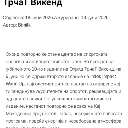
ТрчаТ Викенд
Објавено:
18. јуни 2026.
Ажурирано: 18. јуни 2026.
Автор:
Bimilk
Охрид повторно ќе стане центар на спортската
енергија и активниот животен стил. Во пресрет на
јубилејното 10-то издание на Охрид ТрчаТ Викенд, на
6 јуни ќе се одржи второто издание на Imlek Impact
Warm Up, најголемиот фитнес настан на отворено кој
ги обединува љубителите на спортот, рекреацијата и
здравите навики. По успешното минатогодишно
издание, настанот повторно се враќа на Кеј
Македонија пред хотел Палас, носејќи уште побогата
програма, повеќе енергија и незаборавна атмосфера