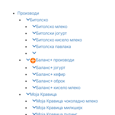
Skip
to
Производи
content
Битолско
Битолско млеко
Битолски јогурт
Битолско кисело млеко
Битолска павлака
Баланс+ производи
Баланс+ јогурт
Баланс+ кефир
Баланс+ оброк
Баланс+ кисело млеко
Моја Кравица
Моја Кравица чоколадно млеко
Моја Кравица милкшејк
Моја Кравица пудинг