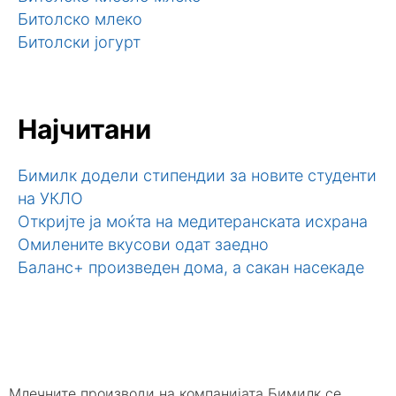
Битолско млеко
Битолски јогурт
Најчитани
Бимилк додели стипендии за новите студенти
на УКЛО
Откријте ја моќта на медитеранската исхрана
Омилените вкусови одат заедно
Баланс+ произведен дома, а сакан насекаде
Млечните производи на компанијата Бимилк се