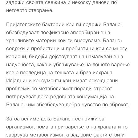
задржи својата свежина и неколку денови по
неговото отворање.
Пријателските бактерии кои ги содржи Баланс+
обезбедуваат поефикасно апсорбирање на
хранливите материи кои ги внесуваме. Баланс+
содржи и пробиотици и пребиотици кои се многу
корисни, бидејќи дејствуваат на намалување на
надуеноста, како и ублажување на лошото варење
кое е последица на тешката и брза исхрана.
Илјадници консументи кои имаат секојдневни
проблеми со метаболизмот поради стресот
потврдуваат дека редовната консумација на
Баланс+ им обезбедува добро чувство по оброкот.
Затоа велиме дека Баланс+ се грижи за
организмот, помага при варењето на храната и го
забрзува метаболизмот, а зад овие факти стои и