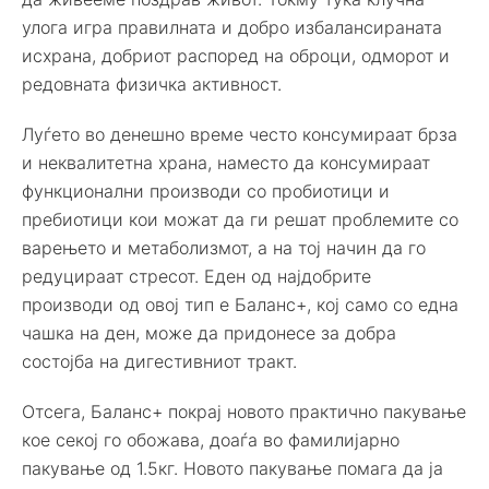
улога игра правилната и добро избалансираната
исхрана, добриот распоред на оброци, одморот и
редовната физичка активност.
Луѓето во денешно време често консумираат брза
и неквалитетна храна, наместо да консумираат
функционални производи со пробиотици и
пребиотици кои можат да ги решат проблемите со
варењето и метаболизмот, а на тој начин да го
редуцираат стресот. Еден од најдобрите
производи од овој тип е Баланс+, кој само со една
чашка на ден, може да придонесе за добра
состојба на дигестивниот тракт.
Отсега, Баланс+ покрај новото практично пакување
кое секој го обожава, доаѓа во фамилијарно
пакување oд 1.5кг. Новото пакување помага да ја