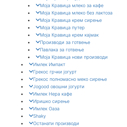
Моја Кравица млеко за кафе
Моја Кравица млеко без лактоза
Моја Кравица крем сирење
Моја Кравица путер
Моја Кравица крем кајмак
Производи за готвење
Павлака за готвење
Моја Kравица нови производи
Имлек Импакт
Грекос грчки јогурт
Грекос полномасно меко сирење
Jogood овошни јогурти
Имлек Нера кафе
Иришко сирење
Имлек Оаза
Shaky
Останати производи