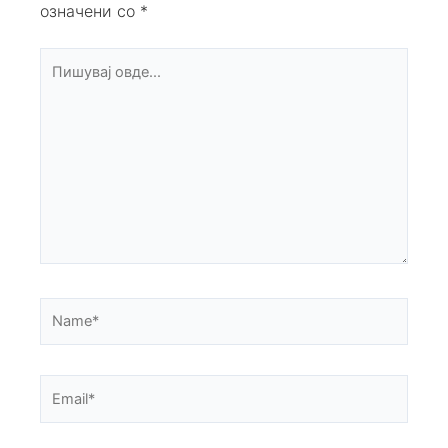
означени со
*
Пишувај
овде...
Name*
Email*