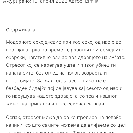
Ажурирано: 10. април 2023.
Автор:
Bimilk
Содржината
Модерното секојдневие при кое секој од нас е во
постојана трка со времето, работните и семејните
обврски, негативно влијае врз здравјето на луѓето.
Стресот кој се нарекува уште и тивок убиец ги
напаѓа сите, без оглед на полот, возраста и
професијата. За жал, од стресот никој не е
безбеден бидејќи тој се јавува кај секого од нас и
го нарушува нашето здравје, а со тоа и нашиот
живот на приватен и професионален план.
Сепак, стресот може да се контролира на повеќе
начини, со што самите можеме да влијаеме со цел
да живееме поздрав живот. Токму тука клучна