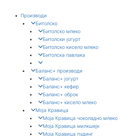
Skip
to
Производи
content
Битолско
Битолско млеко
Битолски јогурт
Битолско кисело млеко
Битолска павлака
Баланс+ производи
Баланс+ јогурт
Баланс+ кефир
Баланс+ оброк
Баланс+ кисело млеко
Моја Кравица
Моја Кравица чоколадно млеко
Моја Кравица милкшејк
Моја Кравица пудинг