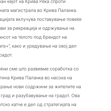
ан кејот на Крива Река спроти
ната магистрала во Крива Паланка.
ацијата вклучува поставување повеќе
ави за рекреација и одржување на
нсот на телото под брендот на
ans+“, како и уредување на овој дел
радот.
еќни сме што развивме соработка со
тина Крива Паланка во насока на
орање нови содржини за жителите на
 град и разубавување на градот. Ова
тско катче е дел од стратегијата на