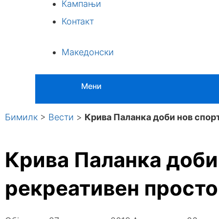
Кампањи
Контакт
Македонски
Мени
Бимилк
>
Вести
>
Крива Паланка доби нов спор
Крива Паланка доби
рекреативен прост