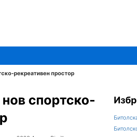
тско-рекреативен простор
 нов спортско-
Избр
ор
Битолск
Битолск