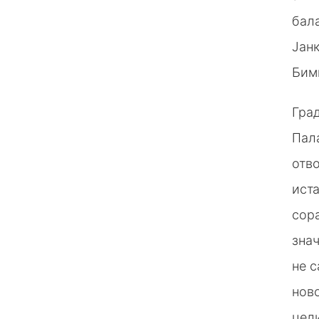
бала
Јан
Бим
Гра
Пал
отво
иста
сор
знач
не с
ново
цели