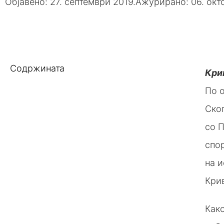
Објавено:
27. септември 2019.
Ажурирано: 06. окт
Содржината
Кри
По о
Скоп
со П
спор
на и
Кри
Како