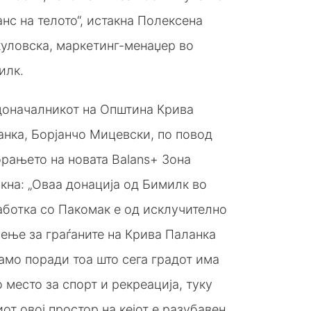
нс на телото“, истакна Полексена
куловска, маркетинг-менаџер во
илк.
доначалникот на Општина Крива
анка, Борјанчо Мицевски, по повод
рањето на новата Balans+ Зона
кна: „Оваа донација од Бимилк во
аботка со Пакомак е од исклучително
ење за граѓаните на Крива Паланка
амо поради тоа што сега градот има
 место за спорт и рекреација, туку
от овој простор на кејот е разубавен