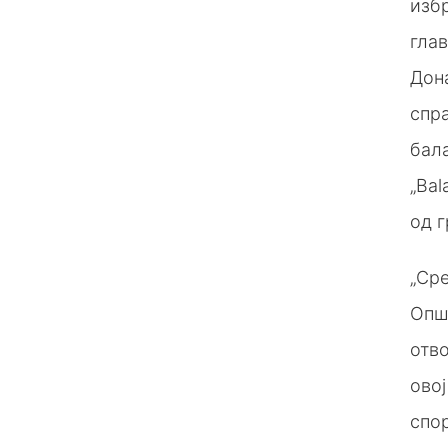
избр
глав
Дон
спр
бала
„Bal
од г
„Ср
Опш
отв
овој
спор