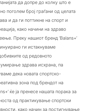
анијата да допре до колку што е
но поголем број граѓани од целата
ва и да ги поттикне на спорт и
еација, како начини на здраво
ење. Преку нашиот бренд ‘Balans+‘
тинуирано ги истакнуваме
добивките од редовното
сумирање здрава исхрана, па
ваме дека новата спортско-
еативна зона под брендот на
ans+‘ ќе ја пренесе нашата порака за
носта од практикување спортски
вности, како начин за постигнување