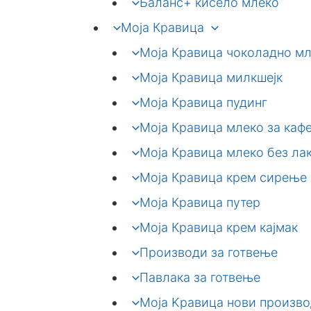
Баланс+ кисело млеко
Моја Кравица
Моја Кравица чоколадно м
Моја Кравица милкшејк
Моја Кравица пудинг
Моја Кравица млеко за каф
Моја Кравица млеко без ла
Моја Кравица крем сирење
Моја Кравица путер
Моја Кравица крем кајмак
Производи за готвење
Павлака за готвење
Моја Kравица нови произв