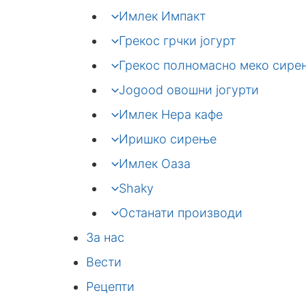
Имлек Импакт
Грекос грчки јогурт
Грекос полномасно меко сире
Jogood овошни јогурти
Имлек Нера кафе
Иришко сирење
Имлек Оаза
Shaky
Останати производи
За нас
Вести
Рецепти