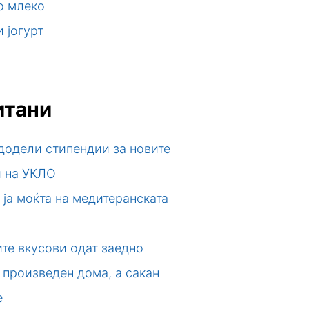
о млеко
 јогурт
итани
додели стипендии за новите
и на УКЛО
 ја моќта на медитеранската
те вкусови одат заедно
 произведен дома, а сакан
е