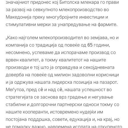
значајниот придонес кој Битолска млекара го прави
за развој на севкупното млекопроизводство во
Македонија преку многубројните инвестиции и
стимулативни мерки за унапредување на фармите.
„Како најголем млекопроизводител во земјава, но и
компанија со традиција од повеќе од 65 години,
несомнено, успеваме да испорачаме производ со
врвен квалитет, а токму квалитетот на нашите
производи е тој што ја оправдува и секојдневната
доверба на повеќе од милион задоволни корисници
и ја одржува нашата лидерска позиција на пазарот.
Меѓутоа, пред сè и над сè, нашата успешност во
стратегијата се заснова врз градење и негување
стабилни и долгорочни партнерски односи токму со
нашите кооперанти, истовремено нудејќи им
постојана поддршка, совети, едукација и, на крај, но
не помалку важно, навремена исплата на откупеното