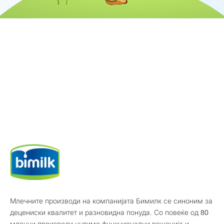
Млечните производи на компанијата Бимилк се синоним за
децениски квалитет и разновидна понуда. Со повеќе од 80
млечни производи нудиме функционални решенија и