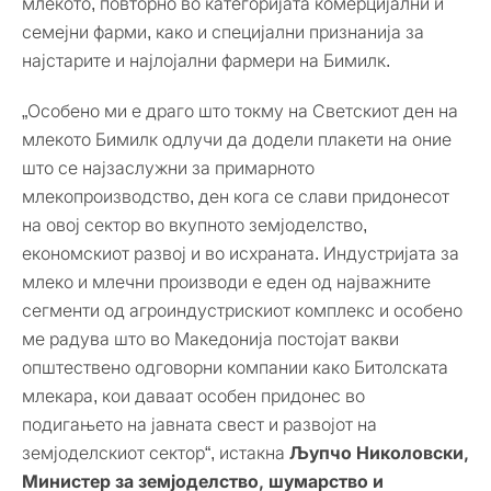
млекото, повторно во категоријата комерцијални и
семејни фарми, како и специјални признанија за
најстарите и најлојални фармери на Бимилк.
„Особено ми е драго што токму на Светскиот ден на
млекото Бимилк одлучи да додели плакети на оние
што се најзаслужни за примарното
млекопроизводство, ден кога се слави придонесот
на овој сектор во вкупното земјоделство,
економскиот развој и во исхраната. Индустријата за
млеко и млечни производи е еден од најважните
сегменти од агроиндустрискиот комплекс и особено
ме радува што во Македонија постојат вакви
општествено одговорни компании како Битолската
млекара, кои даваат особен придонес во
подигањето на јавната свест и развојот на
земјоделскиот сектор“, истакна
Љупчо Николовски,
Министер за земјоделство, шумарство и