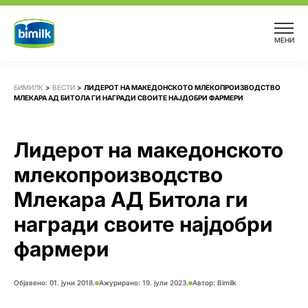
Skip
to
МЕНИ
content
БИМИЛК
>
ВЕСТИ
>
ЛИДЕРОТ НА МАКЕДОНСКОТО МЛЕКОПРОИЗВОДСТВО
МЛЕКАРА АД БИТОЛА ГИ НАГРАДИ СВОИТЕ НАЈДОБРИ ФАРМЕРИ
Лидерот на македонското
млекопроизводство
Млекара АД Битола ги
награди своите најдобри
фармери
Објавено:
01. јуни 2018.
Ажурирано: 19. јули 2023.
Автор:
Bimilk