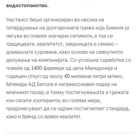
водостопанство.
Настанот беше организиран во насока на
потврдување на долгорочната грижа која Бимилк ја
негува во повеќе значајни сегменти, а тоа се
традицијата, квалитетот, заедницата и секако –
домашната суровина, како основа на севкупното
делување на компанијата. Со успешна соработка со
повеќе од 1400 фармери од цела Македонија и
годишен откуп од околу 40 милиони литри млеко,
Млекара АД Битола е неприкосновен лидер на
млечниот пазар, а токму постигнувањата и грижата
кон своите кооперанти, во голема мера,
придонесуваат да се одржи постигнатиот стандард,
како и бренд со врвен квалитет.