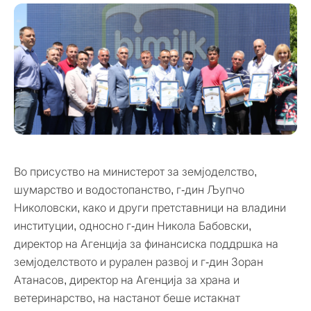
Во присуство на министерот за земјоделство,
шумарство и водостопанство, г-дин Љупчо
Николовски, како и други претставници на владини
институции, односно г-дин Никола Бабовски,
директор на Агенција за финансиска поддршка на
земјоделството и рурален развој и г-дин Зоран
Атанасов, директор на Агенција за храна и
ветеринарство, на настанот беше истакнат