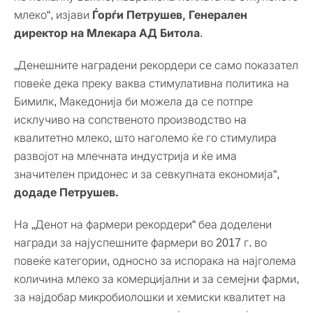
млеко“, изјави
Ѓорѓи Петрушев, Генерален
директор на Млекара АД Битола
.
„Денешните наградени рекордери се само показател
повеќе дека преку ваква стимулативна политика на
Бимилк, Македонија би можела да се потпре
исклучиво на сопственото производство на
квалитетно млеко, што наголемо ќе го стимулира
развојот на млечната индустрија и ќе има
значителен придонес и за севкупната економија“,
додаде Петрушев.
На „Денот на фармери рекордери“ беа доделени
награди за најуспешните фармери во 2017 г. во
повеќе категории, односно за испорака на најголема
количина млеко за комерцијални и за семејни фарми,
за најдобар микробиолошки и хемиски квалитет на