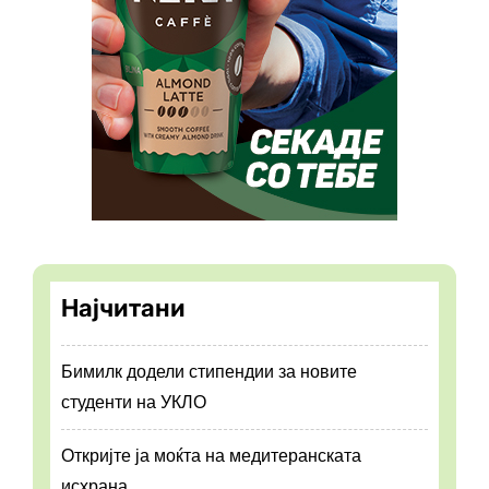
Најчитани
Бимилк додели стипендии за новите
студенти на УКЛО
Откријте ја моќта на медитеранската
исхрана