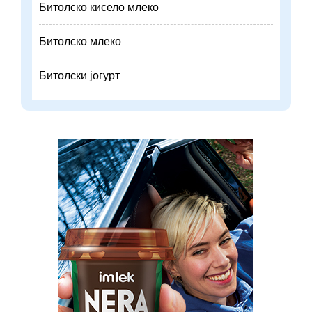
Битолско кисело млеко
Битолско млеко
Битолски јогурт