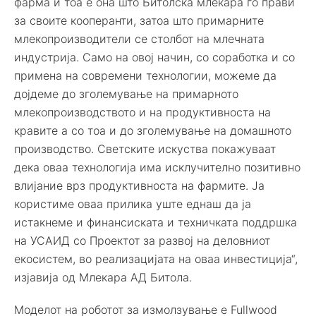
фарма и тоа е она што Битолска млекара го прави
за своите кооперанти, затоа што примарните
млекопроизводители се столбот на млечната
индустрија. Само на овој начин, со соработка и со
примена на современи технологии, можеме да
дојдеме до зголемување на примарното
млекопроизводството и на продуктивноста на
кравите а со тоа и до зголемување на домашното
производство. Светските искуства покажуваат
дека оваа технологија има исклучително позитивно
влијание врз продуктивноста на фармите. Ја
користиме оваа прилика уште еднаш да ја
истакнеме и финансиската и техничката поддршка
на УСАИД со Проектот за развој на деловниот
екосистем, во реализацијата на оваа инвестиција“,
изјавија од Млекара АД Битола.
Моделот на роботот за измолзување е Fullwood