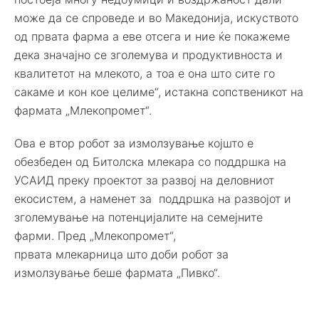
може да се спроведе и во Македонија, искуството
од првата фарма а еве отсега и ние ќе покажеме
дека значајно се зголемува и продуктивноста и
квалитетот на млекото, а тоа е она што сите го
сакаме и кон кое целиме“, истакна сопственикот на
фармата „Млекопромет“.
Ова е втор робот за измолзување којшто е
обезбеден од Битолска млекара со поддршка на
УСАИД преку проектот за развој на деловниот
екосистем, а наменет за поддршка на развојот и
зголемување на потенцијалите на семејните
фарми. Пред „Млекопромет“,
првата млекарница што доби робот за
измолзување беше фармата „Пивко“.