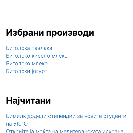
Избрани производи
Битолска павлака
Битолско кисело млеко
Битолско млеко
Битолски јогурт
Најчитани
Бимилк додели стипендии за новите студенти
на УКЛО
Откријте ја моќта на медитеранската исхрана