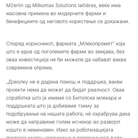
M2erlin од Milkomax Solutions laitières, веќе има
масовна примена во модерните фарми и
бенефициите од неговото користење се докажани.
Според корисникот, фармата „Млекопромет“ која
што е една од поголемите фарми во земјава, без
оваа инвестиција не би можеле да набават ваква
современа опрема.
„Доколку не е дадена помош и поддршка, вакви
проекти нема да можат да бидат реалност. Оваа
соработка што ја имаме со Битолска млекара и
поддршката што ја добиваме токму за
подобрување на нашата работа, нè охрабрува дека
може да направиме голем исчекор во развојот
којшто е неминовен. Иако за роботизацијата
постоеја многу недоумици и воздржаност дали