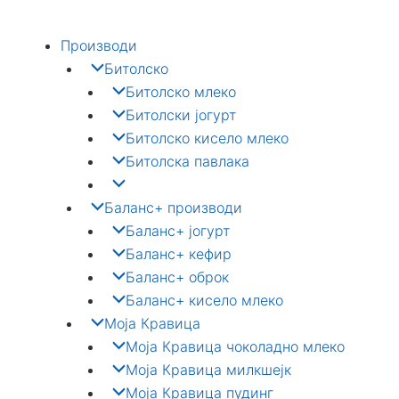
Skip
to
Производи
content
Битолско
Битолско млеко
Битолски јогурт
Битолско кисело млеко
Битолска павлака
Баланс+ производи
Баланс+ јогурт
Баланс+ кефир
Баланс+ оброк
Баланс+ кисело млеко
Моја Кравица
Моја Кравица чоколадно млеко
Моја Кравица милкшејк
Моја Кравица пудинг