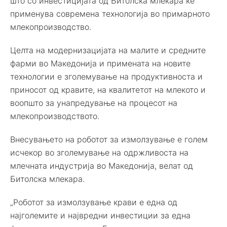
што со инвестицијата од Битолска млекара ќе
применува современа технологија во примарното
млекопроизводство.
Целта на модернизацијата на малите и средните
фарми во Македонија и примената на новите
технологии е зголемување на продуктивноста и
приносот од кравите, на квалитетот на млекото и
воопшто за унапредување на процесот на
млекопроизводството.
Внесувањето на роботот за измолзување е голем
исчекор во зголемување на одржливоста на
млечната индустрија во Македонија, велат од
Битолска млекара.
„Роботот за измолзување крави е една од
најголемите и највредни инвестиции за една