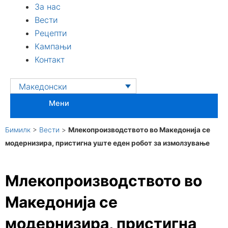
За нас
Вести
Рецепти
Кампањи
Контакт
Македонски
Мени
Бимилк
>
Вести
>
Млекопроизводството во Македонија се
модернизира, пристигна уште еден робот за измолзување
Млекопроизводството во
Македонија се
модернизира, пристигна