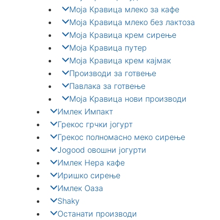
Моја Кравица млеко за кафе
Моја Кравица млеко без лактоза
Моја Кравица крем сирење
Моја Кравица путер
Моја Кравица крем кајмак
Производи за готвење
Павлака за готвење
Моја Kравица нови производи
Имлек Импакт
Грекос грчки јогурт
Грекос полномасно меко сирење
Jogood овошни јогурти
Имлек Нера кафе
Иришко сирење
Имлек Оаза
Shaky
Останати производи