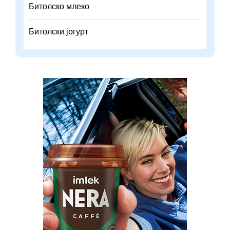
Битолско млеко
Битолски јогурт