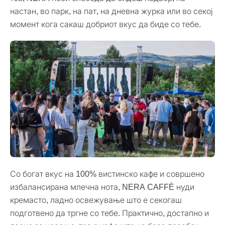
настан, во парк, на пат, на дневна журка или во секој
момент кога сакаш добриот вкус да биде со тебе.
Со богат вкус на 100% вистинско кафе и совршено
избалансирана млечна нота, NERA CAFFÈ нуди
кремасто, ладно освежување што е секогаш
подготвено да тргне со тебе. Практично, достапно и