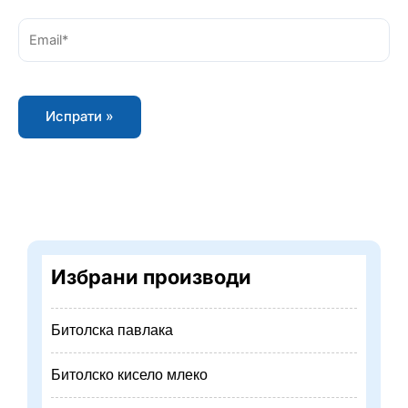
Email*
Избрани производи
Битолска павлака
Битолско кисело млеко