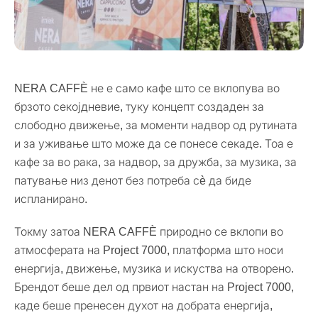
NERA CAFFÈ не е само кафе што се вклопува во
брзото секојдневие, туку концепт создаден за
слободно движење, за моменти надвор од рутината
и за уживање што може да се понесе секаде. Тоа е
кафе за во рака, за надвор, за дружба, за музика, за
патување низ денот без потреба сè да биде
испланирано.
Токму затоа NERA CAFFÈ природно се вклопи во
атмосферата на Project 7000, платформа што носи
енергија, движење, музика и искуства на отворено.
Брендот беше дел од првиот настан на Project 7000,
каде беше пренесен духот на добрата енергија,