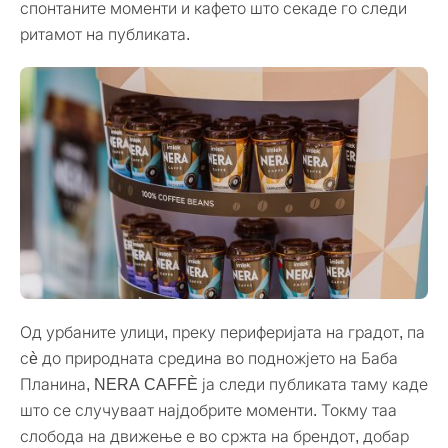
спонтаните моменти и кафето што секаде го следи
ритамот на публиката.
Од урбаните улици, преку периферијата на градот, па
сè до природната средина во подножјето на Баба
Планина, NERA CAFFÈ ја следи публиката таму каде
што се случуваат најдобрите моменти. Токму таа
слобода на движење е во сржта на брендот, добар