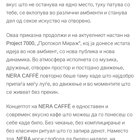
вкус што не останува на едно место, туку патува со
тебе, се вклопува во различни амбиенти и станува
дел од секое искуство на отворено.
Оваа приказна продолжи и на актуелниот настан на
Project 7000, „Протокол Мираж“, кој ја донесе истата
идеја во нов амбиент, со нова публика и нова
динамика. Во атмосфера исполнета со музика,
дружење, отворен простор и постојано движење,
NERA CAFFÈ повторно беше таму каде што најдобро
припаѓа меѓу луѓе, во движење и во моментите што
се живеат без прекин.
Концептот на NERA CAFFÈ е едноставен и
современ: вкусно кафе што можеш да го понесеш со
себе каде било. Без чекање, без комплицирање и
без класичен ритуал што го запира денот. Наместо
тоа, NERA носи слобода да бидеш надвор, на