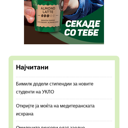
Најчитани
Бимилк додели стипендии за новите
студенти на УКЛО
Откријте ја моќта на медитеранската
исхрана
Омилените вкусови одат заедно