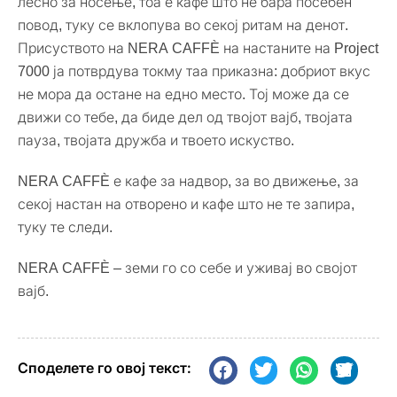
лесно за носење, тоа е кафе што не бара посебен
повод, туку се вклопува во секој ритам на денот.
Присуството на NERA CAFFÈ на настаните на Project
7000 ја потврдува токму таа приказна: добриот вкус
не мора да остане на едно место. Тој може да се
движи со тебе, да биде дел од твојот вајб, твојата
пауза, твојата дружба и твоето искуство.
NERA CAFFÈ е кафе за надвор, за во движење, за
секој настан на отворено и кафе што не те запира,
туку те следи.
NERA CAFFÈ – земи го со себе и уживај во својот
вајб.
Споделете го овој текст: