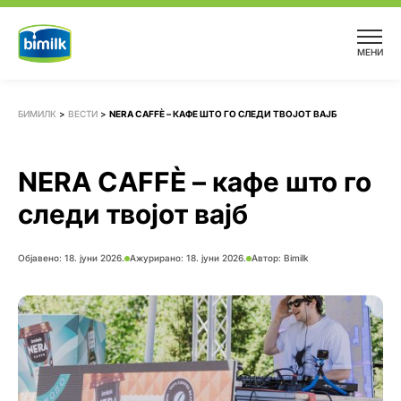
Skip
to
МЕНИ
content
БИМИЛК
>
ВЕСТИ
>
NERA CAFFÈ – КАФЕ ШТО ГО СЛЕДИ ТВОЈОТ ВАЈБ
NERA CAFFÈ – кафе што го
следи твојот вајб
Објавено:
18. јуни 2026.
Ажурирано: 18. јуни 2026.
Автор:
Bimilk