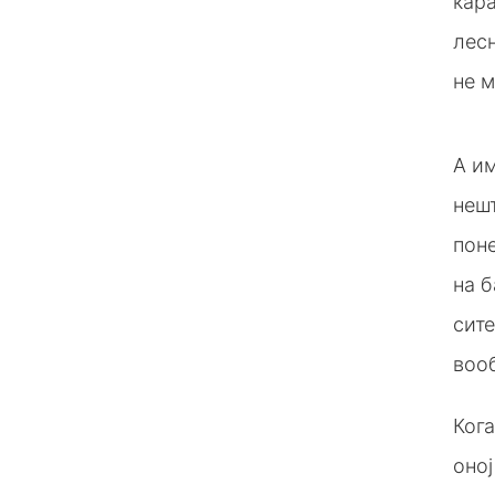
кара
лесн
не м
А им
нешт
поне
на б
сите
вооб
Кога
оној