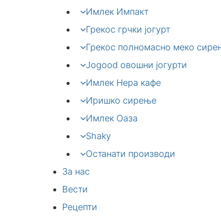
Имлек Импакт
Грекос грчки јогурт
Грекос полномасно меко сире
Jogood овошни јогурти
Имлек Нера кафе
Иришко сирење
Имлек Оаза
Shaky
Останати производи
За нас
Вести
Рецепти