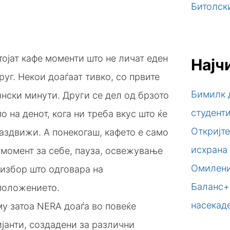
Битолски
ојат кафе моменти што не личат еден
Најч
руг. Некои доаѓаат тивко, со првите
Бимилк 
нски минути. Други се дел од брзото
студент
о на денот, кога ни треба вкус што ќе
Откријте
аздвижи. А понекогаш, кафето е само
исхрана
 момент за себе, пауза, освежување
Омилени
 избор што одговара на
Баланс+
положението.
насекад
у затоа NERA доаѓа во повеќе
јанти, создадени за различни