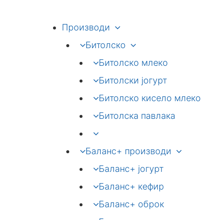
Skip
to
Производи
content
Битолско
Битолско млеко
Битолски јогурт
Битолско кисело млеко
Битолска павлака
Баланс+ производи
Баланс+ јогурт
Баланс+ кефир
Баланс+ оброк