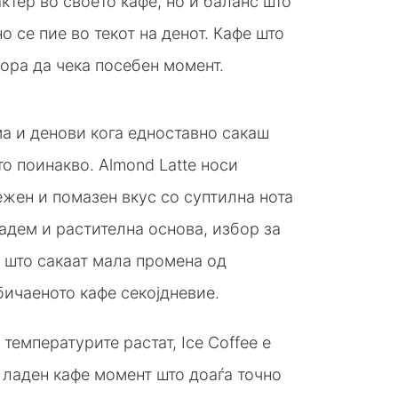
ктер во своето кафе, но и баланс што
о се пие во текот на денот. Кафе што
ора да чека посебен момент.
а и денови кога едноставно сакаш
о поинакво. Almond Latte носи
жен и помазен вкус со суптилна нота
адем и растителна основа, избор за
 што сакаат мала промена од
ичаеното кафе секојдневие.
 температурите растат, Ice Coffee е
 ладен кафе момент што доаѓа точно