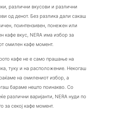
ики, различни вкусови и различни
ви од денот. Без разлика дали сакаш
сичен, поинтензивен, понежен или
н кафе вкус, NERA има избор за
от омилен кафе момент.
рото кафе не е само прашање на
ка, туку и на расположение. Некогаш
раќаме на омилениот избор, а
огаш бараме нешто поинакво. Со
ќе различни варијанти, NERA нуди по
о за секој кафе момент.