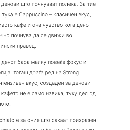
денови што почнуваат полека. За тие
 тука е Cappuccino – класичен вкус,
асто кафе и она чувство кога денот
ечно почнува да се движи во
тински правец.
 денот бара малку повеќе фокус и
гија, тогаш доаѓа ред на Strong.
тензивен вкус, создаден за денови
 кафето не е само навика, туку дел од
ото.
hiato е за оние што сакаат поизразен