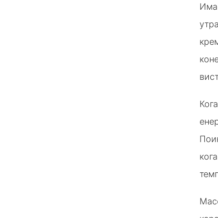
Има 
утра
крем
кон
вис
Кога
енер
Поин
кога
темп
Macc