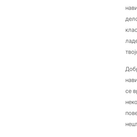
нав
дело
кла
ладе
твој
Доб
нави
се в
нек
пове
нешт