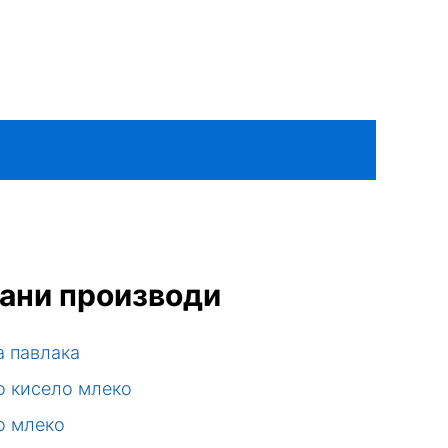
ани производи
а павлака
о кисело млеко
о млеко