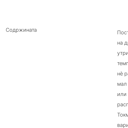
Содржината
Пост
на д
утри
темп
нè р
мал
или
рас
Токм
вари