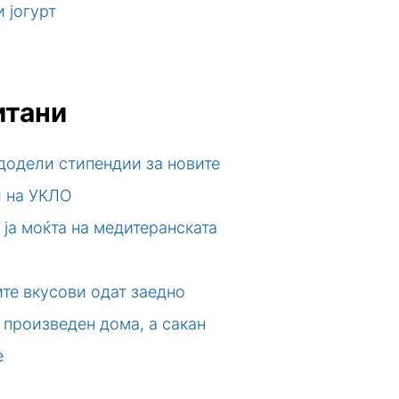
 јогурт
итани
додели стипендии за новите
и на УКЛО
 ја моќта на медитеранската
те вкусови одат заедно
 произведен дома, а сакан
е