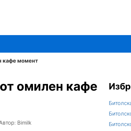
ен кафе момент
јот омилен кафе
Избр
Битолск
Битолск
Автор:
Bimilk
Битолск