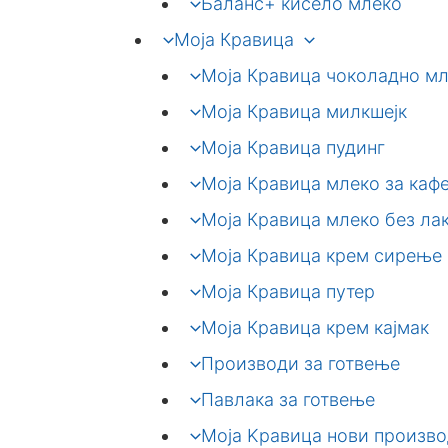
Баланс+ кисело млеко
Моја Кравица
Моја Кравица чоколадно м
Моја Кравица милкшејк
Моја Кравица пудинг
Моја Кравица млеко за каф
Моја Кравица млеко без ла
Моја Кравица крем сирење
Моја Кравица путер
Моја Кравица крем кајмак
Производи за готвење
Павлака за готвење
Моја Kравица нови произв