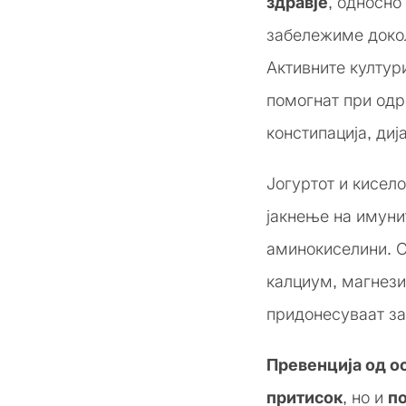
здравје
, односно
забележиме докол
Активните култури
помогнат при одр
констипација, диј
Јогуртот и кисел
јакнење на имуни
аминокиселини. 
калциум, магнезиу
придонесуваат за
Превенција од о
притисок
, но и
п