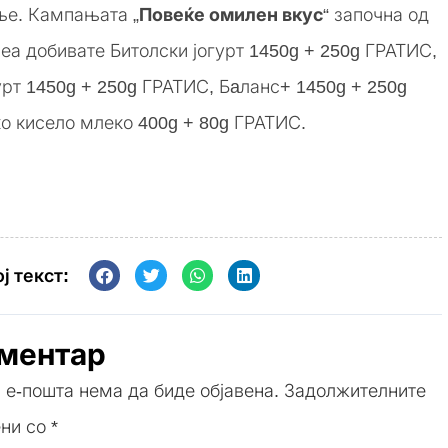
ње. Кампањата „
Повеќе омилен вкус
“ започна од
неа добивате Битолски јогурт 1450g + 250g ГРАТИС,
урт 1450g + 250g ГРАТИС, Бaланс+ 1450g + 250g
о кисело млеко 400g + 80g ГРАТИС.
ј текст:
оментар
 е-пошта нема да биде објавена.
Задолжителните
ени со
*