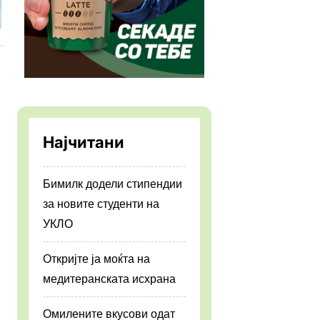
Најчитани
Бимилк додели стипендии
за новите студенти на
УКЛО
Откријте ја моќта на
медитеранската исхрана
Омилените вкусови одат