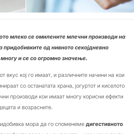
лото млеко се омилените млечни производи на
 а придобивките од нивното секојдневно
многу и се со огромно значење.
т вкус кој го имаат, и различните начини на кои
нираат со останатата храна, јогуртот и киселото
чни производи кои имаат многу корисни ефекти
децата и возрасните.
ридобивка мора да го споменеме
дигестивното