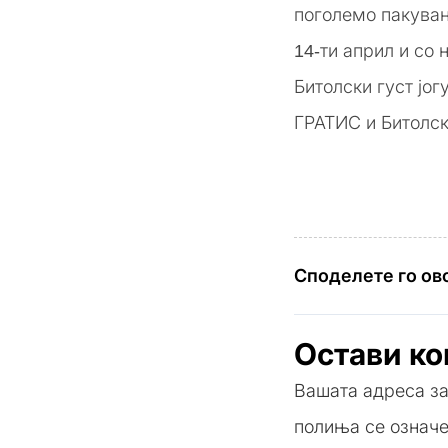
поголемо пакува
14-ти април и со 
Битолски густ јог
ГРАТИС и Битолск
Споделете го ово
Остави к
Вашата адреса за
полиња се означ