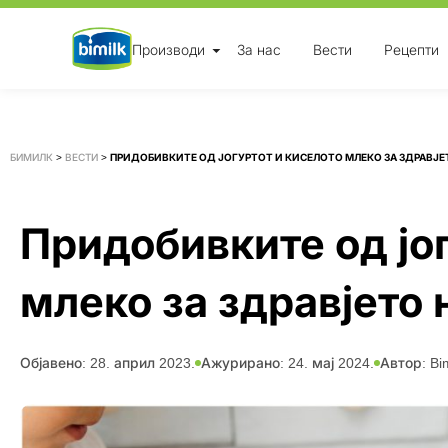
Skip
Производи
За нас
Вести
Рецепти
to
content
БИМИЛК
>
ВЕСТИ
>
ПРИДОБИВКИТЕ ОД ЈОГУРТОТ И КИСЕЛОТО МЛЕКО ЗА ЗДРАВЈЕТ
Придобивките од јо
млеко за здравјето 
Објавено:
28. април 2023.
Ажурирано: 24. мај 2024.
Автор:
Bim