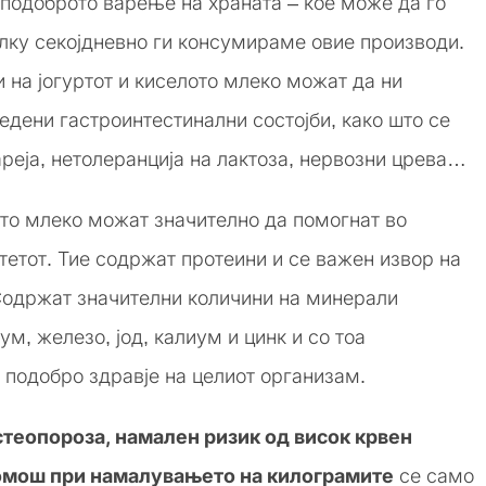
 подоброто варење на храната – кое може да го
ку секојдневно ги консумираме овие производи.
 на јогуртот и киселото млеко можат да ни
едени гастроинтестинални состојби, како што се
ареја, нетолеранција на лактоза, нервозни црева…
ото млеко можат значително да помогнат во
тетот. Тие содржат протеини и се важен извор на
Содржат значителни количини на минерали
м, железо, јод, калиум и цинк и со тоа
 подобро здравје на целиот организам.
стеопороза, намален ризик од висок крвен
омош при намалувањето на килограмите
се само