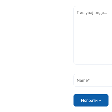
Пишувај
овде...
Name*