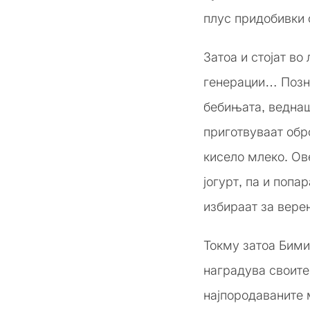
плус придобивки 
Затоа и стојат во
генерации… Позна
бебињата, веднаш
приготвуваат обр
кисело млеко. Ове
јогурт, па и попа
избираат за верен
Токму затоа Бими
наградува своите
најпородаваните 