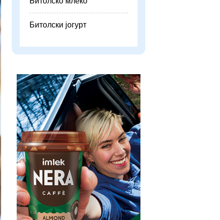
Битолско млеко
Битолски јогурт