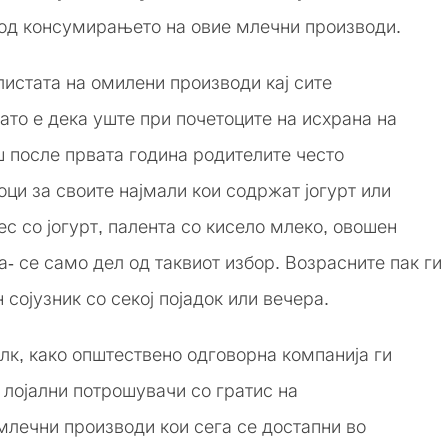
од консумирањето на овие млечни производи.
 листата на омилени производи кај сите
то е дека уште при почетоците на исхрана на
 после првата година родителите често
оци за своите најмали кои содржат јогурт или
с со јогурт, палента со кисело млеко, овошен
ра- се само дел од таквиот избор. Возрасните пак ги
 сојузник со секој појадок или вечера.
лк, како општествено одговорна компанија ги
 лојални потрошувачи со гратис на
млечни производи кои сега се достапни во