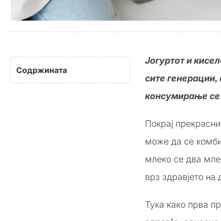
Јогуртот и кисе
Содржината
сите генерации,
консумирање се 
Покрај прекраснио
може да се комби
млеко се два мле
врз здравјето на 
Тука како прва п