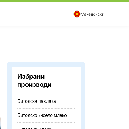
Македонски
Избрани
производи
Битолска павлака
Битолско кисело млеко