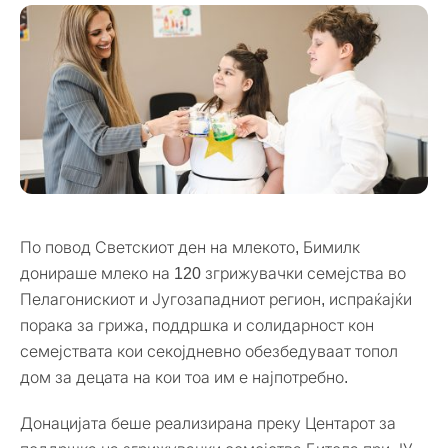
По повод Светскиот ден на млекото, Бимилк
донираше млеко на 120 згрижувачки семејства во
Пелагонискиот и Југозападниот регион, испраќајќи
порака за грижа, поддршка и солидарност кон
семејствата кои секојдневно обезбедуваат топол
дом за децата на кои тоа им е најпотребно.
Донацијата беше реализирана преку Центарот за