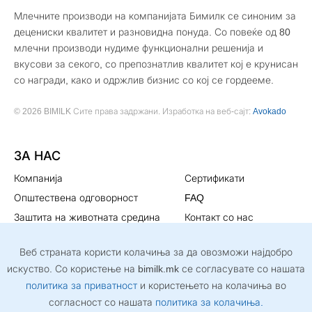
Млечните производи на компанијата Бимилк се синоним за
децениски квалитет и разновидна понуда. Со повеќе од 80
млечни производи нудиме функционални решенија и
вкусови за секого, со препознатлив квалитет кој е крунисан
со награди, како и одржлив бизнис со кој се гордееме.
© 2026 BIMILK Сите права задржани. Изработка на веб-сајт:
Avokado
ЗА НАС
Компанија
Сертификати
Општествена одговорност
FAQ
Заштита на животната средина
Контакт со нас
Мисија и визија
Политика за
Веб страната користи колачиња за да овозможи најдобро
приватност
искуство. Со користење на bimilk.mk се согласувате со нашата
СЛЕДЕТЕ НЀ
политика за приватност
и користењето на колачиња во
согласност со нашата
политика за колачиња.
Придружете ни се на социјалните мрежи и информирајте се за