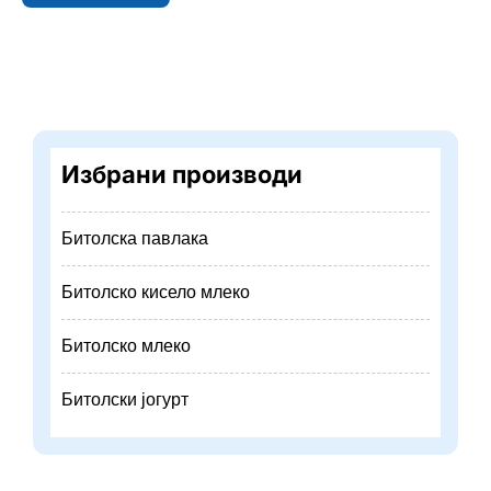
Избрани производи
Битолска павлака
Битолско кисело млеко
Битолско млеко
Битолски јогурт