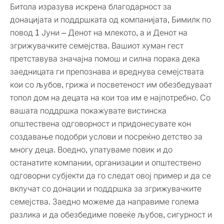
Битола изразува искрена благодарност за
донацијата и поддршката од компанијата, Бимилк по
повод 1 Јуни – Денот на млекото, а и Денот на
згрижувачките семејства. Вашиот хуман гест
претставува значајна помош и силна порака дека
заедницата ги препознава и вреднува семејствата
кои со љубов, грижа и посветеност им обезбедуваат
топол дом на децата на кои тоа им е најпотребно. Со
вашата поддршка покажувате вистинска
општествена одговорност и придонесувате кон
создавање подобри услови и посреќно детство за
многу деца. Воедно, упатуваме повик и до
останатите компании, организации и општествено
одговорни субјекти да го следат овој пример и да се
вклучат со донации и поддршка за згрижувачките
семејства. Заедно можеме да направиме голема
разлика и да обезбедиме повеќе љубов, сигурност и