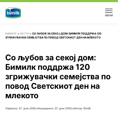
Skip
to
МЕНИ
content
БИМИЛК
>
ВЕСТИ
>
СО ЉУБОВ ЗА СЕКОЈ ДОМ: БИМИЛК ПОДДРЖА 120
ЗГРИЖУВАЧКИ СЕМЕЈСТВА ПО ПОВОД СВЕТСКИОТ ДЕН НА МЛЕКОТО
Со љубов за секој дом:
Бимилк поддржа 120
згрижувачки семејства по
повод Светскиот ден на
млекото
Објавено:
01. јуни 2026.
Ажурирано: 01. јуни 2026.
Автор:
Bimilk