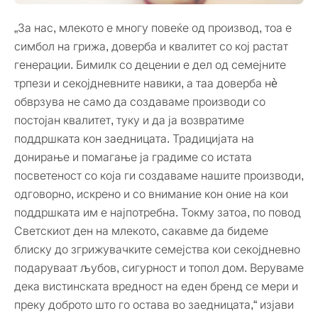
„За нас, млекото е многу повеќе од производ, тоа е
симбол на грижа, доверба и квалитет со кој растат
генерации. Бимилк со децении е дел од семејните
трпези и секојдневните навики, а таа доверба нè
обврзува не само да создаваме производи со
постојан квалитет, туку и да ја возвратиме
поддршката кон заедницата. Традицијата на
донирање и помагање ја градиме со истата
посветеност со која ги создаваме нашите производи,
одговорно, искрено и со внимание кон оние на кои
поддршката им е најпотребна. Токму затоа, по повод
Светскиот ден на млекото, сакавме да бидеме
блиску до згрижувачките семејства кои секојдневно
подаруваат љубов, сигурност и топол дом. Веруваме
дека вистинската вредност на еден бренд се мери и
преку доброто што го остава во заедницата,“ изјави