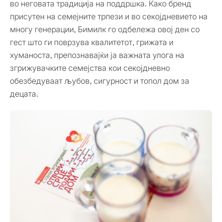
во неговата традиција на поддршка. Како бренд
присутен на семејните трпези и во секојдневието на
многу генерации, Бимилк го одбележа овој ден со
гест што ги поврзува квалитетот, грижата и
хуманоста, препознавајќи ја важната улога на
згрижувачките семејства кои секојдневно
обезбедуваат љубов, сигурност и топол дом за
децата.