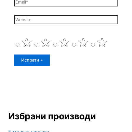
Email*
Website
Избрани производи
Битолска павлака