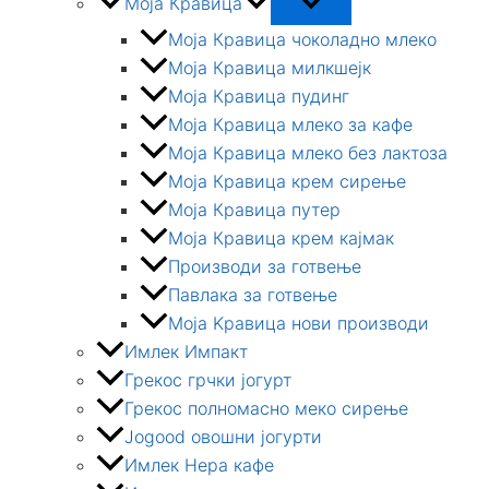
Моја Кравица
Моја Кравица чоколадно млеко
Моја Кравица милкшејк
Моја Кравица пудинг
Моја Кравица млеко за кафе
Моја Кравица млеко без лактоза
Моја Кравица крем сирење
Моја Кравица путер
Моја Кравица крем кајмак
Производи за готвење
Павлака за готвење
Моја Kравица нови производи
Имлек Импакт
Грекос грчки јогурт
Грекос полномасно меко сирење
Jogood овошни јогурти
Имлек Нера кафе