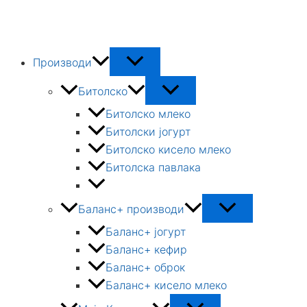
Skip
to
content
Производи
Битолско
Битолско млеко
Битолски јогурт
Битолско кисело млеко
Битолска павлака
Баланс+ производи
Баланс+ јогурт
Баланс+ кефир
Баланс+ оброк
Баланс+ кисело млеко