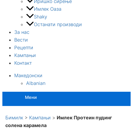
Иришко сирење
Имлек Оаза
Shaky
Останати производи
За нас
Вести
Рецепти
Кампањи
Контакт
Македонски
Albanian
Мени
Бимилк
>
Кампањи
>
Имлек Протеин пудинг
солена карамела