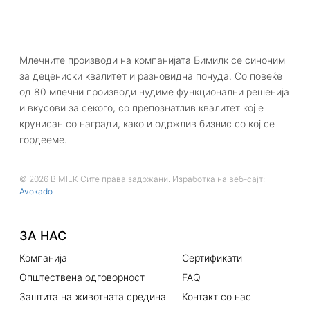
Млечните производи на компанијата Бимилк се синоним
за децениски квалитет и разновидна понуда. Со повеќе
од 80 млечни производи нудиме функционални решенија
и вкусови за секого, со препознатлив квалитет кој е
крунисан со награди, како и одржлив бизнис со кој се
гордееме.
© 2026 BIMILK Сите права задржани. Изработка на веб-сајт:
Avokado
ЗА НАС
Компанија
Сертификати
Општествена одговорност
FAQ
Заштита на животната средина
Контакт со нас