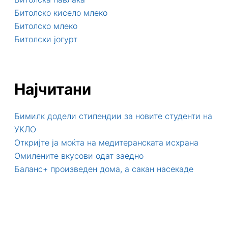
Битолско кисело млеко
Битолско млеко
Битолски јогурт
Најчитани
Бимилк додели стипендии за новите студенти на
УКЛО
Откријте ја моќта на медитеранската исхрана
Омилените вкусови одат заедно
Баланс+ произведен дома, а сакан насекаде