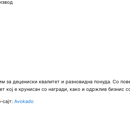
оизвод
им за децениски квалитет и разновидна понуда. Со по
ет кој е крунисан со награди, како и одржлив бизнис со
-сајт:
Avokado