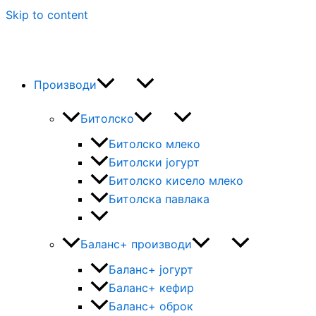
Skip to content
Производи
Битолско
Битолско млеко
Битолски јогурт
Битолско кисело млеко
Битолска павлака
Баланс+ производи
Баланс+ јогурт
Баланс+ кефир
Баланс+ оброк