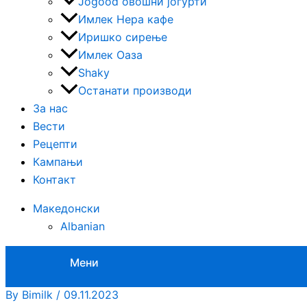
Jogood овошни јогурти
Имлек Нера кафе
Иришко сирење
Имлек Оаза
Shaky
Останати производи
За нас
Вести
Рецепти
Кампањи
Контакт
Македонски
Albanian
Мени
By
Bimilk
/
09.11.2023