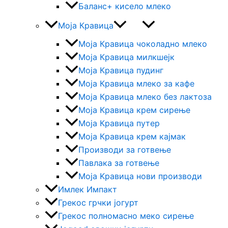
Баланс+ кисело млеко
Моја Кравица
Моја Кравица чоколадно млеко
Моја Кравица милкшејк
Моја Кравица пудинг
Моја Кравица млеко за кафе
Моја Кравица млеко без лактоза
Моја Кравица крем сирење
Моја Кравица путер
Моја Кравица крем кајмак
Производи за готвење
Павлака за готвење
Моја Kравица нови производи
Имлек Импакт
Грекос грчки јогурт
Грекос полномасно меко сирење