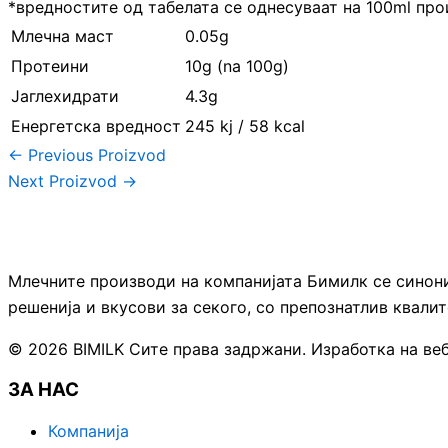
*вредностите од табелата се однесуваат на 100ml пр
Млечна маст
0.05g
Протеини
10g (na 100g)
Јаглехидрати
4.3g
Енергетска вредност
245 kj / 58 kcal
←
Previous Proizvod
Next Proizvod
→
Млечните производи на компанијата Бимилк се синон
решенија и вкусови за секого, со препознатлив квалит
© 2026 BIMILK Сите права задржани. Изработка на веб
ЗА НАС
Компанија