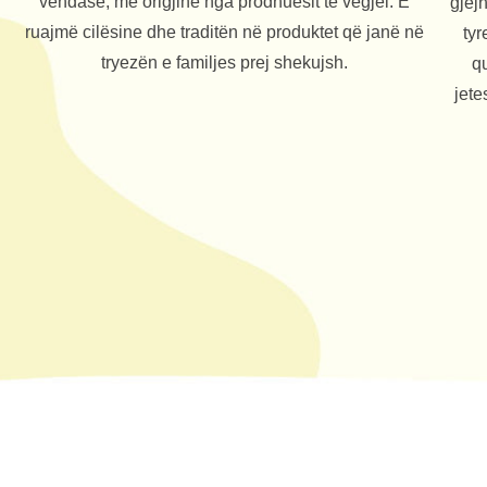
vendase, me origjinë nga prodhuesit të vegjël. E
gjej
ruajmë cilësine dhe traditën në produktet që janë në
tyr
tryezën e familjes prej shekujsh.
qu
jete