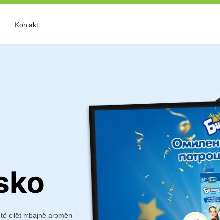
Кontakt
sko
, të cilët mbajnë aromën