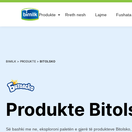
Skip
Produkte
Rreth nesh
Lajme
Fushata
to
content
BIMILK
>
PRODUKTE
>
BITOLSKO
Produkte Bitol
Së bashki me ne, eksploroni paletën e gjerë të produkteve Bitolsko