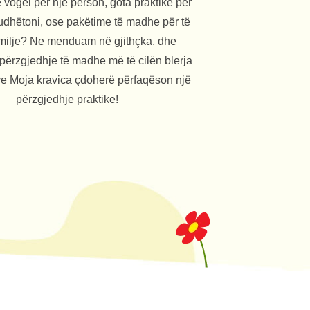
 vogël për një person, gota praktike për
 udhëtoni, ose pakëtime të madhe për të
amilje? Ne menduam në gjithçka, dhe
 përzgjedhje të madhe më të cilën blerja
ve Moja kravica çdoherë përfaqëson një
përzgjedhje praktike!