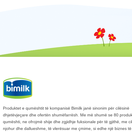
Produktet e qumështit të kompanisë Bimilk janë sinonim për cilësinë
dhjetëvjeçare dhe ofertën shumëfarrësh. Me më shumë se 80 produ
qumështi, ne ofrojmë shije dhe zgjidhje fuksionale për të gjithë, me cil
njohur dhe dallueshme, të vlerësuar me çmime, si edhe një biznes të