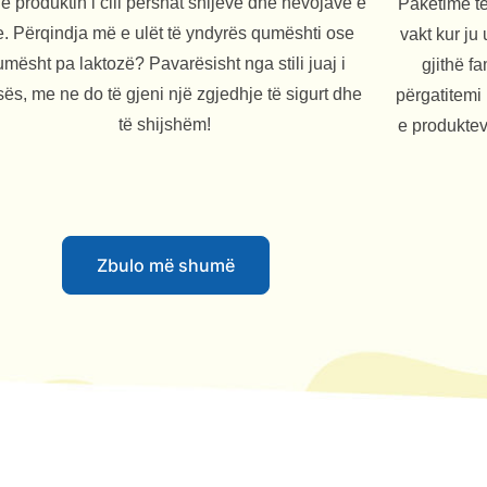
në produktin i cili përshat shijeve dhe nevojave e
Pakëtime të
e. Përqindja më e ulët të yndyrës qumështi ose
vakt kur ju
mësht pa laktozë? Pavarësisht nga stili juaj i
gjithë f
sës, me ne do të gjeni një zgjedhje të sigurt dhe
përgatitemi
të shijshëm!
e produkte
Zbulo më shumë