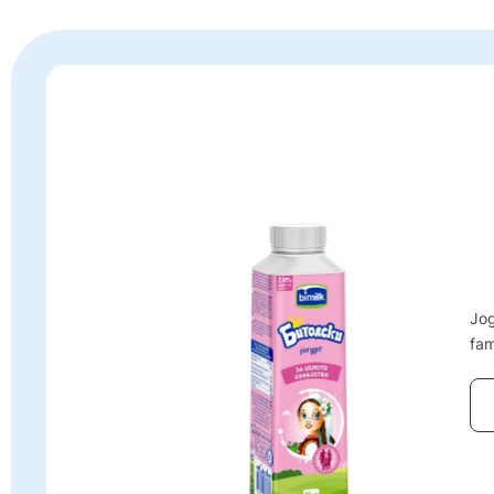
Jog
fam