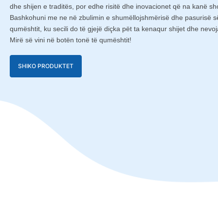
dhe shijen e traditës, por edhe risitë dhe inovacionet që na kanë sh
Bashkohuni me ne në zbulimin e shumëllojshmërisë dhe pasurisë së
qumështit, ku secili do të gjejë diçka pët ta kenaqur shijet dhe nevoj
Mirë së vini në botën tonë të qumështit!
SHIKO PRODUKTET