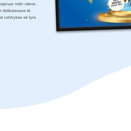
oqëruar ndër viteve.
 delikatesave të
at ushtryese së tyre.