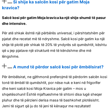
Si shije ka salcën kosi për gatim Moja
kravica?
Salcë kosi për gatim Moja kravica ka një shije shumë të pasur
dhe intensive.
Për atë shkak është një përbërës universal, i përshtatshëm për
pjatat dhe recetat më të ndryshme. Salcë kosi për gatim ka një
shije të plotë për shkak të 20% të yndyrës së qumështit, kështu
që u jep pjatave një strukturë më të këndshme dhe më
lëngshme.
A mund të përdor salcë kosi për ëmbëlsirat?
Për ëmbëlsirat, ne gjithmonë preferojmë të përdorim salcën kosi
tonë të ëmbël të qumështit, por nëse nuk e keni në frigorifer
dhe keni salcë kosi Moja Kravica për gatim – mos u
shqetësohuni! Është mjaftueshme të shtoni disa lugë sheqer
pluhur dhe të përzieni derisa masa të bashkohet plotësisht.
Jemi të sigurt që ju do të jeni të kënaqur me rezultatet!