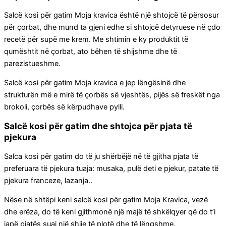
Salcë kosi për gatim Moja kravica është një shtojcë të përsosur
për çorbat, dhe mund ta gjeni edhe si shtojcë detyruese në çdo
recetë për supë me krem. Me shtimin e ky produktit të
qumështit në çorbat, ato bëhen të shijshme dhe të
parezistueshme.
Salcë kosi për gatim Moja kravica e jep lëngësinë dhe
strukturën më e mirë të çorbës së vjeshtës, pijës së freskët nga
brokoli, çorbës së kërpudhave pylli.
Salcë kosi për gatim dhe shtojca për pjata të
pjekura
Salca kosi për gatim do të ju shërbëjë në të gjitha pjata të
preferuara të pjekura tuaja: musaka, pulë deti e pjekur, patate të
pjekura franceze, lazanja..
Nëse në shtëpi keni salcë kosi për gatim Moja Kravica, vezë
dhe erëza, do të keni gjithmonë një majë të shkëlqyer që do t’i
japë pjatës suaj një shije të plotë dhe të lëngshme.