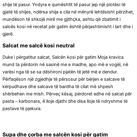
shije të pasur. Yndyra e qumështit të pasur jep një plotësi të
gjatë të shijes, ndërsa shija e cila në mënyrë lehtësisht përzihet,
mundëson të shkojë mirë me gjithçka, ashtu që zbatimit i
salcës kosi në recetat për gatim është përjashtimisht i lart dhe i
gjerë.
Salcat me salcë kosi neutral
Duke i përgatitur salcat, Salcën kosi për gatim Moja kravica
mund ta përdorin në sasinë me e madhe, apo më e vogël, në
varësi nga të se sa dëshironi pjatën të jetë më e dendur.
Përfaqëson një zgjedhje të përsosur për bërjen e salcave të
kërpudhave dhe salcave të bardha të cilat më shpesh
shërbehen me mish. Përveç kësaj, përdoret edhe në salcat për
pasta – karbonara, 4 lloje djathi dhe disa lloje të ndryshme të
pastave të pjekura.
Supa dhe çorba me salcën kosi për gatim