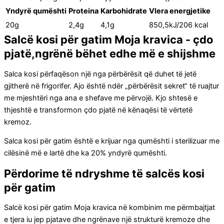
Yndyrë qumështi
Proteina
Karbohidrate
Vlera energjetike
20g
2,4g
4,1g
850,5kJ/206 kcal
Salcë kosi për gatim Moja kravica - çdo
pjatë,ngrënë bëhet edhe më e shijshme
Salca kosi përfaqëson një nga përbërësit që duhet të jetë
gjitherë në frigorifer. Ajo është ndër „përbërësit sekret“ të ruajtur
me mjeshtëri nga ana e shefave me përvojë. Kjo shtesë e
thjeshtë e transformon çdo pjatë në kënaqësi të vërtetë
kremoz.
Salca kosi për gatim është e krijuar nga qumështi i sterilizuar me
cilësinë më e lartë dhe ka 20% yndyrë qumështi.
Përdorime të ndryshme të salcës kosi
për gatim
Salcë kosi për gatim Moja kravica në kombinim me përmbajtjat
e tjera iu jep pjatave dhe ngrënave një strukturë kremoze dhe