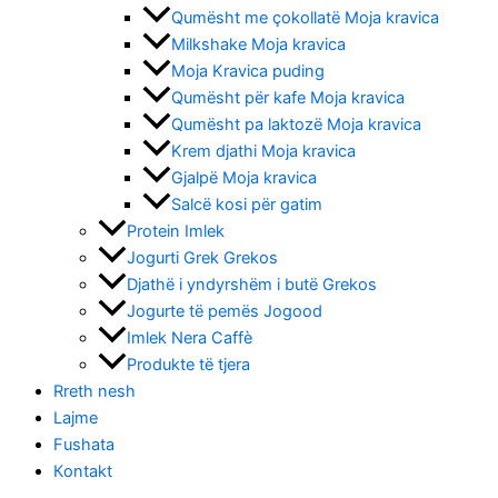
Qumësht me çokollatë Moja kravica
Milkshake Moja kravica
Moja Kravica puding
Qumësht për kafe Moja kravica
Qumësht pa laktozë Moja kravica
Krem djathi Moja kravica
Gjalpë Moja kravica
Salcë kosi për gatim
Protein Imlek
Jogurti Grek Grekos
Djathë i yndyrshëm i butë Grekos
Jogurte të pemës Jogood
Imlek Nera Caffè
Produkte të tjera
Rreth nesh
Lajme
Fushata
Кontakt