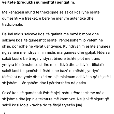
vërtetë (produkti i qumështit) për gatim.
Me kënaqësi mund të theksojmë se salca kosi ynë është
qumështi – e freskët, e bërë në mënyrë autentike dhe
tradicionale.
Dallimi midis salcave kosi të gatimit me bazë bimore dhe
salcave kosi të qumështit është i rëndësishëm jo vetëm në
shije, por edhe në vlerat ushqyese. Ky ndryshim është shumë i
ngjashëm me ndryshimin midis margarinës dhe gjalpit. Ndërsa
salcë kosi e bërë nga yndyrat bimore është plot me trans
yndyra të dëmshme, si dhe me aditivë dhe aditivë artificialë,
salcë kosi të qumështit është me bazë qumështi, yndyrë
tërësisht natyrale dhe kërkon një minimum aditivësh që të jetë i
shijshëm, i lëngshëm dhe i përdorshëm në gatim.
Salcë kosi të qumështit është njejt ashtu rëndësishme më e
shijshme dhe jep nje teksturë më kremoze. Ne jeni të sigurt që
salcë kosi Moja kravica do ta fitojë tryezën juaj.