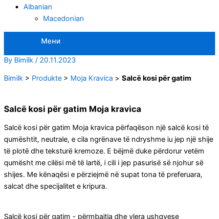
Albanian
Macedonian
Мени
By
Bimilk
/
20.11.2023
Bimilk
>
Produkte
>
Moja Kravica
>
Salcë kosi për gatim
Salcë kosi për gatim Moja kravica
Salcë kosi për gatim Moja kravica përfaqëson një salcë kosi të
qumështit, neutrale, e cila ngrënave të ndryshme iu jep një shije
të plotë dhe teksturë kremoze. E bëjmë duke përdorur vetëm
qumësht me cilësi më të lartë, i cili i jep pasurisë së njohur së
shijes. Me kënaqësi e përziejmë në supat tona të preferuara,
salcat dhe specijalitet e kripura.
Salcë kosi për gatim - përmbajtja dhe vlera ushqyese