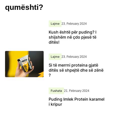
qumështi?
Lajme
23. February 2024
Kush është për puding? I
shijshëm në çdo pjesë të
ditës!
Lajme
23. February 2024
Si të merrni proteina gjatë
ditës së shpejtë dhe së zënë
?
Fushata
21. February 2024
Puding Imlek Protein karamel
i kripur