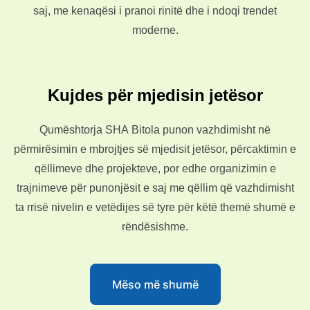
saj, me kenaqësi i pranoi rinitë dhe i ndoqi trendet
moderne.
Kujdes për mjedisin jetësor
Qumështorja SHA Bitola punon vazhdimisht në
përmirësimin e mbrojtjes së mjedisit jetësor, përcaktimin e
qëllimeve dhe projekteve, por edhe organizimin e
trajnimeve për punonjësit e saj me qëllim që vazhdimisht
ta rrisë nivelin e vetëdijes së tyre për këtë themë shumë e
rëndësishme.
Mëso më shumë