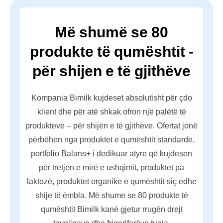
Më shumë se 80
produkte të qumështit -
për shijen e të gjithëve
Kompania Bimilk kujdeset absolutisht për çdo
klient dhe për atë shkak ofron një palëtë të
produkteve – për shijën e të gjithëve. Ofertat jonë
përbëhen nga produktet e qumështit standarde,
portfolio Balans+ i dedikuar atyre që kujdesen
për tretjen e mirë e ushqimit, produktet pa
laktozë, produktet organike e qumështit siç edhe
shije të ëmbla. Më shume se 80 produkte të
qumështit Bimilk kanë gjetur rrugën drejt
tavolinave dhe frigoriferëve tuaja.