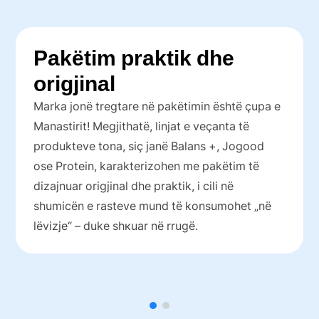
Pakëtim praktik dhe
origjinal
Marka jonë tregtare në pakëtimin është çupa e
Manastirit! Megjithatë, linjat e veçanta të
produkteve tona, siç janë Balans +, Jogood
ose Protein, karakterizohen me pakëtim të
dizajnuar origjinal dhe praktik, i cili në
shumicën e rasteve mund të konsumohet „në
lëvizje“ – duke shкuar në rrugë.