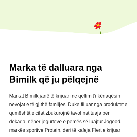
Marka të dalluara nga
Bimilk që ju pëlqejnë
Markat Bimilk janë të krijuar me qëllim t’i kënaqësin
nevojat e të gjithë familjes. Duke filluar nga produktet e
qumështit е cilat zbukurojnë tavolinat tuaja për
dekada, nëpër jogurteve e pemës së luajtur Jogood,
markës sportive Protein, deri të kafeja Flert e krijuar