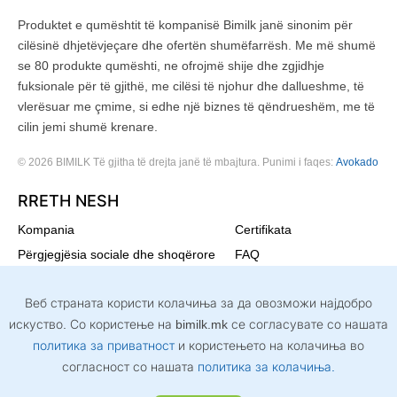
Produktet e qumështit të kompanisë Bimilk janë sinonim për
cilësinë dhjetëvjeçare dhe ofertën shumëfarrësh. Me më shumë
se 80 produkte qumështi, ne ofrojmë shije dhe zgjidhje
fuksionale për të gjithë, me cilësi të njohur dhe dallueshme, të
vlerësuar me çmime, si edhe një biznes të qëndrueshëm, me të
cilin jemi shumë krenare.
© 2026 BIMILK Të gjitha të drejta janë të mbajtura. Punimi i faqes:
Avokado
RRETH NESH
Kompania
Certifikata
Përgjegjësia sociale dhe shoqërore
FAQ
Mbrojtja e mjedisit jetësor
Kontakt
Веб страната користи колачиња за да овозможи најдобро
Misioni dhe vizioni
Politika e privatësisë
искуство. Со користење на bimilk.mk се согласувате со нашата
NA NDIQNI
политика за приватност
и користењето на колачиња во
согласност со нашата
политика за колачиња.
Bashkohuni me ne në rrjete dhe informohuni për ofertat dhe produktet më
të reja