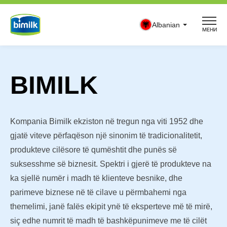
Skip
to
Albanian
МЕНИ
content
BIMILK
Kompania Bimilk ekziston në tregun nga viti 1952 dhe
gjatë viteve përfaqëson një sinonim të tradicionalitetit,
produkteve cilësore të qumështit dhe punës së
suksesshme së biznesit. Spektri i gjerë të produkteve na
ka sjellë numër i madh të klienteve besnike, dhe
parimeve biznese në të cilave u përmbahemi nga
themelimi, janë falës ekipit ynë të eksperteve më të mirë,
siç edhe numrit të madh të bashkëpunimeve me të cilët