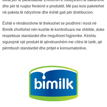
dhe për të ruajtur freskinë e produktit. Më pas kosi paketohet
në paketa të ndryshme dhe është gati për distribucion.
Është e rëndësishme të theksohet se prodhimi i kosit në
Bimilk zhvillohet nën kushte të kontrolluara me shtrikte, duke
respektuar standardet dhe rregulloret higjienike. Kështu
sigurojmë një produkt të qëndrueshëm me cilësi të lartë, që
përmbush standardet dhe pritjet e konsumatorëve.