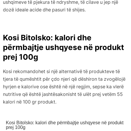
ushqimeve të pjekura të ndryshme, të cilave u jep një
dozë ideale acide dhe pasuri të shijes.
Kosi Bitolsko: kalori dhe
përmbajtje ushqyese në produkt
prej 100g
Kosi rekomandohet si një alternativë të produkteve të
tjera të qumështit për çdo njeri që dëshiron ta zvogëlojë
hyrjen e kalorive ose është në një regjim, sepse ka vlerë
nutritive që është jashtësakonisht të ulët prej vetëm 55
kalori në 100 gr produkt.
Kosi Bitolsko: kalori dhe përmbajtje ushqyese në produkt
prej 100g