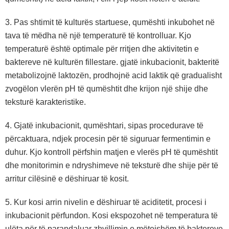
3. Pas shtimit të kulturës startuese, qumështi inkubohet në
tava të mëdha në një temperaturë të kontrolluar. Kjo
temperaturë është optimale për rritjen dhe aktivitetin e
baktereve në kulturën fillestare. gjatë inkubacionit, bakteritë
metabolizojnë laktozën, prodhojnë acid laktik që gradualisht
zvogëlon vlerën pH të qumështit dhe krijon një shije dhe
teksturë karakteristike.
4. Gjatë inkubacionit, qumështari, sipas procedurave të
përcaktuara, ndjek procesin për të siguruar fermentimin e
duhur. Kjo kontroll përfshin matjen e vlerës pH të qumështit
dhe monitorimin e ndryshimeve në teksturë dhe shije për të
arritur cilësinë e dëshiruar të kosit.
5. Kur kosi arrin nivelin e dëshiruar të aciditetit, procesi i
inkubacionit përfundon. Kosi ekspozohet në temperatura të
ulëta për të parandaluar zhvillimin e mëtejshëm të baktereve