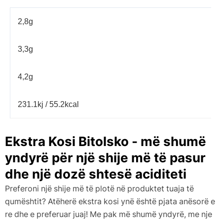
2,8g
3,3g
4,2g
231.1kj / 55.2kcal
Ekstra Kosi Bitolsko - më shumë
yndyrë për një shije më të pasur
dhe një dozë shtesë aciditeti
Preferoni një shije më të plotë në produktet tuaja të
qumështit? Atëherë ekstra kosi ynë është pjata anësorë e
re dhe e preferuar juaj! Me pak më shumë yndyrë, me nje