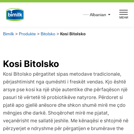
Skip
to
Albanian
МЕНИ
content
Bimilk
>
Produkte
>
Bitolsko
>
Kosi Bitolsko
Kosi Bitolsko
Kosi Bitolsko përgatitet sipas metodave tradicionale,
përjashtimisht nga qumështi i freskët vendas. Kjo është
arsye pse kosi ka një shije autentike dhe përfaqëson një
pasuri të vërtetë të probiotikëve natyrore. Përdoret si
pjatë apo gjellë anësore dhe shkon shumë mirë me çdo
mëngjes dhe darkë. Shoqërohet mirë me pjatat,
veçanërisht me sallatë jeshile. Me kënaqësi e shtojmë në
përzyerjet e ndryshme për përgatijen e brumërave the