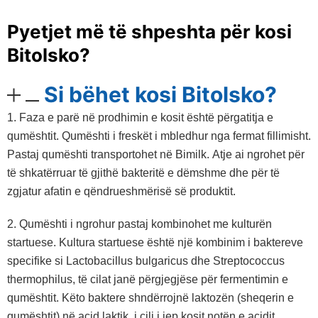
Pyetjet më të shpeshta për kosi
Bitolsko?
Si bëhet kosi Bitolsko?
1. Faza e parë në prodhimin e kosit është përgatitja e
qumështit. Qumështi i freskët i mbledhur nga fermat fillimisht.
Pastaj qumështi transportohet në Bimilk. Atje ai ngrohet për
të shkatërruar të gjithë bakteritë e dëmshme dhe për të
zgjatur afatin e qëndrueshmërisë së produktit.
2. Qumështi i ngrohur pastaj kombinohet me kulturën
startuese. Kultura startuese është një kombinim i baktereve
specifike si Lactobacillus bulgaricus dhe Streptococcus
thermophilus, të cilat janë përgjegjëse për fermentimin e
qumështit. Këto baktere shndërrojnë laktozën (sheqerin e
qumështit) në acid laktik, i cili i jep kosit notën e acidit.