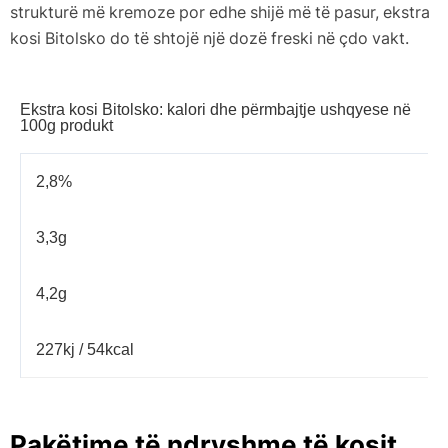
strukturë më kremoze por edhe shijë më të pasur, ekstra
kosi Bitolsko do të shtojë një dozë freski në çdo vakt.
Ekstra kosi Bitolsko: kalori dhe përmbajtje ushqyese në
100g produkt
2,8%
3,3g
4,2g
227kj / 54kcal
Pakëtime të ndryshme të kosit