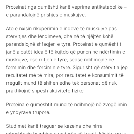
Proteinat nga qumështi kanë veprime antikatabolike –
e parandalojnë prishjes e muskujve.
Ato e nxisin rikuperimin e indeve të muskujve pas
stërvitjes dhe lëndimeve, dhe në të njëjtën kohë
parandalojnë shfaqjen e tyre. Proteinat e qumështit
janë aleatët idealë të kujtdo që punon në ndërtimin e
muskujve, ose rritjen e tyre, sepse ndihmojnë në
formimin dhe forcimin e tyre. Sigurisht që stërvitja jep
rezultatet më të mira, por rezultatet e konsumimit të
rregullt mund të shihen edhe tek personat që nuk
praktikojnë shpesh aktivitete fizike.
Proteina e qumështit mund të ndihmojë në zvogëlimin
e yndyrave trupore.
Studimet kanë treguar se kazeina dhe hirra
mbështesin humbjen e yndyrës së trupit, kështu që ju