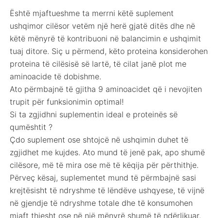
Është mjaftueshme ta merrni këtë suplement
ushqimor cilësor vetëm një herë gjatë ditës dhe në
këtë mënyrë të kontribuoni në balancimin e ushqimit
tuaj ditore. Siç u përmend, këto proteina konsiderohen
proteina të cilësisë së lartë, të cilat janë plot me
aminoacide të dobishme.
Ato përmbajnë të gjitha 9 aminoacidet që i nevojiten
trupit për funksionimin optimal!
Si ta zgjidhni suplementin ideal e proteinës së
qumështit ?
Çdo suplement ose shtojcë në ushqimin duhet të
zgjidhet me kujdes. Ato mund të jenë pak, apo shumë
cilësore, më të mira ose më të këqija për përthithje.
Përveç kësaj, suplementet mund të përmbajnë sasi
krejtësisht të ndryshme të lëndëve ushqyese, të vijnë
në gjendje të ndryshme totale dhe të konsumohen
mjaft thjesht ose në një mënyrë shumë të ndërlikuar.