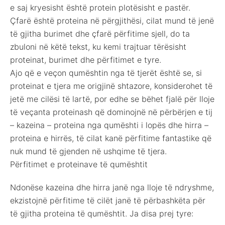
e saj kryesisht është protein plotësisht e pastër.
Çfarë është proteina në përgjithësi, cilat mund të jenë
të gjitha burimet dhe çfarë përfitime sjell, do ta
zbuloni në këtë tekst, ku kemi trajtuar tërësisht
proteinat, burimet dhe përfitimet e tyre.
Ajo që e veçon qumështin nga të tjerët është se, si
proteinat e tjera me origjinë shtazore, konsiderohet të
jetë me cilësi të lartë, por edhe se bëhet fjalë për lloje
të veçanta proteinash që dominojnë në përbërjen e tij
– kazeina – proteina nga qumështi i lopës dhe hirra –
proteina e hirrës, të cilat kanë përfitime fantastike që
nuk mund të gjenden në ushqime të tjera.
Përfitimet e proteinave të qumështit
Ndonëse kazeina dhe hirra janë nga lloje të ndryshme,
ekzistojnë përfitime të cilët janë të përbashkëta për
të gjitha proteina të qumështit. Ja disa prej tyre: