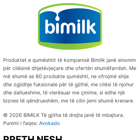
Produktet e qumështit të kompanisë Bimilk janë sinonim
për cilësinë dhjetëvjeçare dhe ofertën shumëfarrësh. Me
më shumë se 80 produkte qumështi, ne ofrojmë shije
dhe zgjidhje fuksionale për të gjithë, me cilësi të njohur
dhe dallueshme, të vlerësuar me çmime, si edhe një
biznes të qëndrueshëm, me të cilin jemi shumë krenare.
© 2026 BIMILK Të gjitha të drejta janë të mbajtura.
Punimi i faqes:
Avokado
RRETH NESH