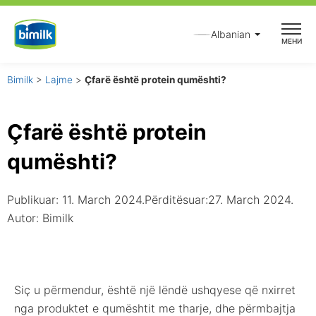
Skip
to
Albanian
МЕНИ
content
Bimilk
>
Lajme
>
Çfarë është protein qumështi?
Çfarë është protein
qumështi?
Publikuar:
11. March 2024.
Përditësuar:27. March 2024.
Autor:
Bimilk
Siç u përmendur, është një lëndë ushqyese që nxirret
nga produktet e qumështit me tharje, dhe përmbajtja