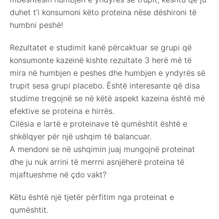
duhet t’i konsumoni këto proteina nëse dëshironi të
humbni peshë!
Rezultatet e studimit kanë përcaktuar se grupi që
konsumonte kazeinë kishte rezultate 3 herë më të
mira në humbjen e peshes dhe humbjen e yndyrës së
trupit sesa grupi placebo. Është interesante që disa
studime tregojnë se në këtë aspekt kazeina është më
efektive se proteina e hirrës.
Cilësia e lartë e proteinave të qumështit është e
shkëlqyer për një ushqim të balancuar.
A mendoni se në ushqimin juaj mungojnë proteinat
dhe ju nuk arrini të merrni asnjëherë proteina të
mjaftueshme në çdo vakt?
Këtu është një tjetër përfitim nga proteinat e
qumështit.