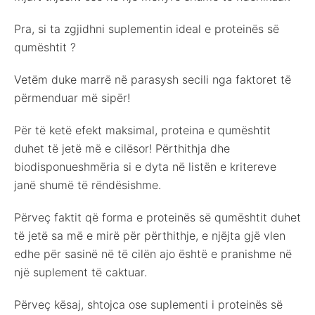
Pra, si ta zgjidhni suplementin ideal e proteinës së
qumështit ?
Vetëm duke marrë në parasysh secili nga faktoret të
përmenduar më sipër!
Për të ketë efekt maksimal, proteina e qumështit
duhet të jetë më e cilësor! Përthithja dhe
biodisponueshmëria si e dyta në listën e kritereve
janë shumë të rëndësishme.
Përveç faktit që forma e proteinës së qumështit duhet
të jetë sa më e mirë për përthithje, e njëjta gjë vlen
edhe për sasinë në të cilën ajo është e pranishme në
një suplement të caktuar.
Përveç kësaj, shtojca ose suplementi i proteinës së