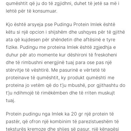
qumështit që ju do të zgjidhni, duhet të jetë sa më i
lehtë për të konsumuar.
Kjo është arsyeja pse Pudingu Protein Imlek është
këtu si një opcion i shijshëm dhe ushqyes për të gjithë
ata që kujdesen për shëndetin dhe aftësinë e tyre
fizike. Pudingu me proteina Imlek është zgjedhja e
duhur për ato momente kur dëshironi të freskoheni
dhe të rimbushni energjinë tuaj para ose pas një
stërvitje të vështirë. Me pasurinë e vërtetë të
proteinave të qumështit, ky produkt qumështi me
proteina jo vetëm që do t’ju mbushë, por gjithashtu do
t’ju ndihmojë të rimëkëmben dhe të rriten muskujt
tuaj.
Protein pudingu nga Imlek ka 20 gr një protein të
pastër, që ofron një kombinim të parezistueshëm të
teksturës kremoze dhe shijes së pasur, një kënaqësi