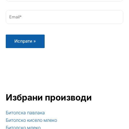
Email*
Избрани производи
Битолска павлака
Битолско кисело млеко
Битолско млеко