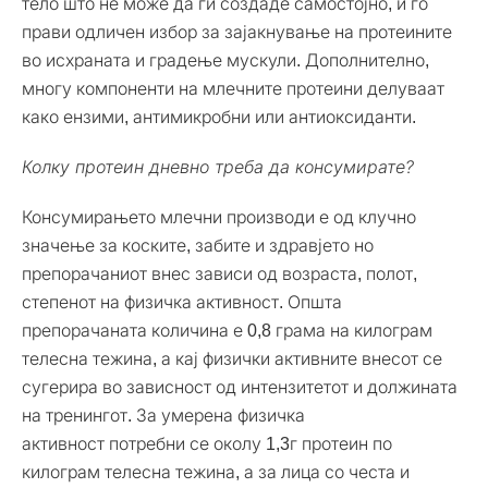
тело што не може да ги создаде самостојно, и го
прави одличен избор за зајакнување на протеините
во исхраната и градење мускули. Дополнително,
многу компоненти на млечните протеини делуваат
како ензими, антимикробни или антиоксиданти.
Колку протеин дневно треба да консумирате?
Консумирањето млечни производи е од клучно
значење за коските, забите и здравјето но
препорачаниот внес зависи од возраста, полот,
степенот на физичка активност. Општа
препорачаната количина е 0,8 грама на килограм
телесна тежина, а кај физички активните внесот се
сугерира во зависност од интензитетот и должината
на тренингот. За умерена физичка
активност потребни се околу 1,3г протеин по
килограм телесна тежина, а за лица со честа и