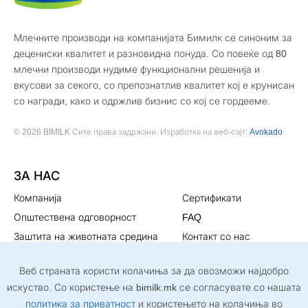
Млечните производи на компанијата Бимилк се синоним за
децениски квалитет и разновидна понуда. Со повеќе од 80
млечни производи нудиме функционални решенија и
вкусови за секого, со препознатлив квалитет кој е крунисан
со награди, како и одржлив бизнис со кој се гордееме.
© 2026 BIMILK Сите права задржани. Изработка на веб-сајт:
Avokado
ЗА НАС
Компанија
Сертификати
Општествена одговорност
FAQ
Заштита на животната средина
Контакт со нас
Мисија и визија
Политика за
Веб страната користи колачиња за да овозможи најдобро
приватност
искуство. Со користење на bimilk.mk се согласувате со нашата
СЛЕДЕТЕ НЀ
политика за приватност
и користењето на колачиња во