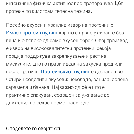
интензивна физичка активност се препорачува 1,6г
протеин по килограм телесна тежина.
Посебно вкусен и хранлив извор на протеини е
Имлек протеин пудинг
којшто е врвно уживање без
вина и е повеќе од само вкусен оброк. Овој производ
е извор на висококвалитетни протеини, секоја
порција поддржува закрепнување и раст на
мускулите, што го прави идеална закуска пред или
после тренинг.
Протеинскиот пудинг
е достапен во
четири неодоливи вкусови: чоколадо, ванила, солена
карамела и банана. Најважно од сè е што е
практично спакуван, совршен за уживање во
движење, во секое време, насекаде.
Споделете го овој текст: