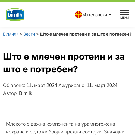
Skip
to
Македонски
МЕНИ
content
Бимилк
>
Вести
>
Што е млечен протеин и за што е потребен?
Што е млечен протеин и за
што е потребен?
Објавено:
11. март 2024.
Ажурирано: 11. март 2024.
Автор:
Bimilk
Млекото е важна компонента на урамнотежена
исхрана и содржи бројни вредни состојки. Значајни