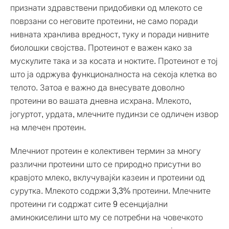
признати здравствени придобивки од млекото се
поврзани со неговите протеини, не само поради
нивната хранлива вредност, туку и поради нивните
биолошки својства. Протеинот е важен како за
мускулите така и за косата и ноктите. Протеинот е тој
што ја одржува функционалноста на секоја клетка во
телото. Затоа е важно да внесувате доволно
протеини во вашата дневна исхрана. Млекото,
јогуртот, урдата, млечните пудинзи се одличен извор
на млечен протеин.
Млечниот протеин е колективен термин за многу
различни протеини што се природно присутни во
кравјото млеко, вклучувајќи казеин и протеини од
сурутка. Млекото содржи 3,3% протеини. Млечните
протеини ги содржат сите 9 есенцијални
аминокиселини што му се потребни на човечкото