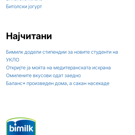
Битолски јогурт
Најчитани
Бимилк додели стипендии за новите студенти на
УКЛО
Откријте ја моќта на медитеранската исхрана
Омилените вкусови одат заедно
Баланс+ произведен дома, а сакан насекаде