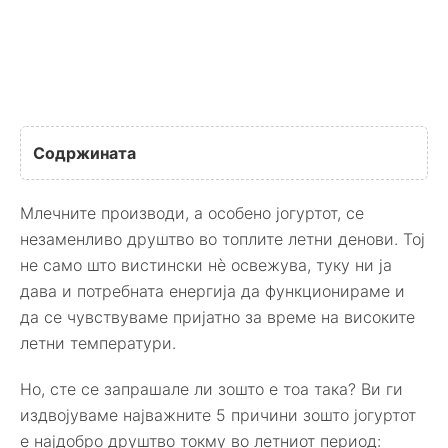
Содржината
Млечните производи, а особено јогуртот, се
незаменливо друштво во топлите летни денови. Тој
не само што вистински нè освежува, туку ни ја
дава и потребната енергија да функционираме и
да се чувствуваме пријатно за време на високите
летни температури.
Но, сте се запрашале ли зошто е тоа така? Ви ги
издвојуваме најважните 5 причини зошто јогуртот
е најдобро друштво токму во летниот период: