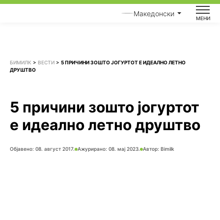
Skip
Македонски
to
МЕНИ
content
БИМИЛК
>
ВЕСТИ
>
5 ПРИЧИНИ ЗОШТО ЈОГУРТОТ Е ИДЕАЛНО ЛЕТНО
ДРУШТВО
5 причини зошто јогуртот
е идеално летно друштво
Објавено:
08. август 2017.
Ажурирано: 08. мај 2023.
Автор:
Bimilk