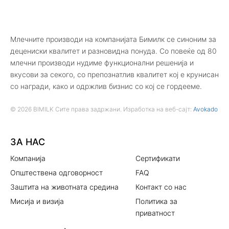
Млечните производи на компанијата Бимилк се синоним за
децениски квалитет и разновидна понуда. Со повеќе од 80
млечни производи нудиме функционални решенија и
вкусови за секого, со препознатлив квалитет кој е крунисан
со награди, како и одржлив бизнис со кој се гордееме.
© 2026 BIMILK Сите права задржани. Изработка на веб-сајт:
Avokado
ЗА НАС
Компанија
Сертификати
Општествена одговорност
FAQ
Заштита на животната средина
Контакт со нас
Мисија и визија
Политика за
приватност