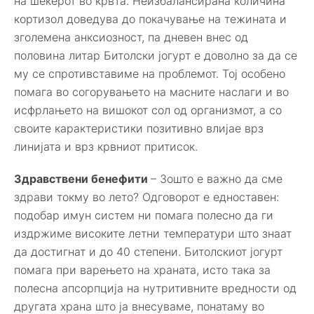
на шеќерот во крвта. Неизбалансирана количина
кортизол доведува до покачување на тежината и
зголемена анксиозност, па дневен внес од
половина литар Битолски јогурт е доволно за да се
му се спротивставиме на проблемот. Тој особено
помага во согорувањето на масните наслаги и во
исфрлањето на вишокот сол од организмот, а со
своите карактеристики позитивно влијае врз
линијата и врз крвниот притисок.
Здравствени бенефити
– Зошто е важно да сме
здрави токму во лето? Одговорот е едноставен:
подобар имун систем ни помага полесно да ги
издржиме високите летни температури што знаат
да достигнат и до 40 степени. Битолскиот јогурт
помага при варењето на храната, исто така за
полесна апсорпција на нутритивните вредности од
другата храна што ја внесуваме, понатаму во