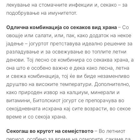
лекување на стомачните инфекции и, секако – за
подобрување на имунитетот.
Одлична комбинација со секаков вид храна
– Со
овошје или салати, или, пак, како додаток на некое
јадење – јогуртот претставува идеално решение за
разладување и за освежување во топлите летни
денови. Тој лесно се комбинира со секаква храна, а
она што е особено важно е дека како лесна, летна
и свежа комбинација, тој ќе ви биде незаменливо
друштво на високите температури. Дополнително,
како природен извор на калциум, минерали и
витамини, Битолскиот јогурт се препорачува во
секојдневната исхрана кај сите возрасти, во секое
време и со секоја храна.
Секогаш во кругот на семејството
– Во летниот
период, особено за време на одморите, сакаме да