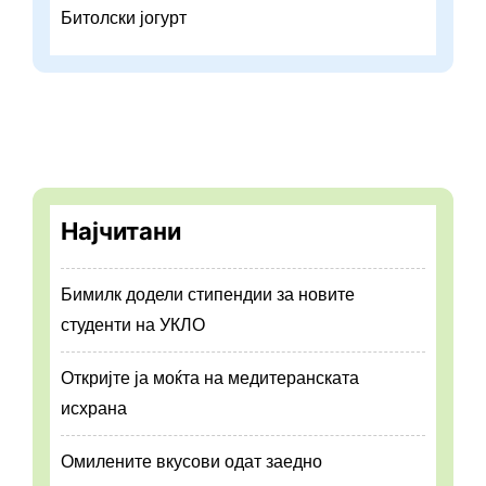
Битолски јогурт
Најчитани
Бимилк додели стипендии за новите
студенти на УКЛО
Откријте ја моќта на медитеранската
исхрана
Омилените вкусови одат заедно