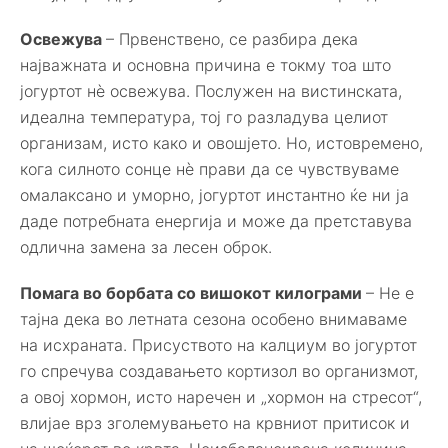
Освежува
– Првенствено, се разбира дека
најважната и основна причина е токму тоа што
јогуртот нè освежува. Послужен на вистинската,
идеална температура, тој го разладува целиот
организам, исто како и овошјето. Но, истовремено,
кога силното сонце нè прави да се чувствуваме
омалаксано и уморно, јогуртот инстантно ќе ни ја
даде потребната енергија и може да претставува
одлична замена за лесен оброк.
Помага во борбата со вишокот килограми
– Не е
тајна дека во летната сезона особено внимаваме
на исхраната. Присуството на калциум во јогуртот
го спречува создавањето кортизол во организмот,
а овој хормон, исто наречен и „хормон на стресот“,
влијае врз зголемувањето на крвниот притисок и