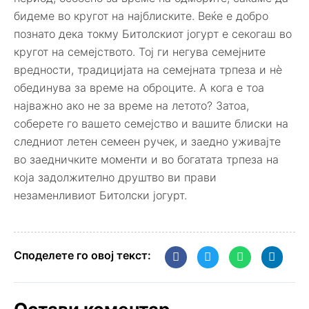
бидеме во кругот на најблиските. Веќе е добро
познато дека токму Битолскиот јогурт е секогаш во
кругот на семејството. Тој ги негува семејните
вредности, традицијата на семејната трпеза и нè
обединува за време на оброците. А кога е тоа
најважно ако не за време на летото? Затоа,
соберете го вашето семејство и вашите блиски на
следниот летен семеен ручек, и заедно уживајте
во заедничките моменти и во богатата трпеза на
која задолжително друштво ви прави
незаменливиот Битолски јогурт.
Споделете го овој текст: