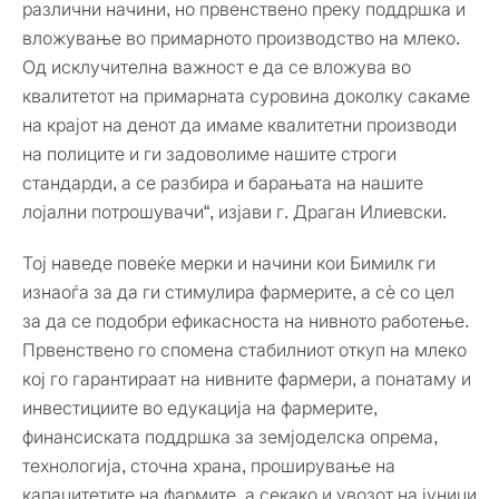
различни начини, но првенствено преку поддршка и
вложување во примарното производство на млеко.
Од исклучителна важност е да се вложува во
квалитетот на примарната суровина доколку сакаме
на крајот на денот да имаме квалитетни производи
на полиците и ги задоволиме нашите строги
стандарди, а се разбира и барањата на нашите
лојални потрошувачи“, изјави г. Драган Илиевски.
Тој наведе повеќе мерки и начини кои Бимилк ги
изнаоѓа за да ги стимулира фармерите, а сѐ со цел
за да се подобри ефикасноста на нивното работење.
Првенствено го спомена стабилниот откуп на млеко
кој го гарантираат на нивните фармери, а понатаму и
инвестициите во едукација на фармерите,
финансиската поддршка за земјоделска опрема,
технологија, сточна храна, проширување на
капацитетите на фармите, а секако и увозот на јуници