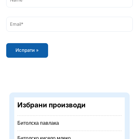
Email*
Избрани производи
Битолска павлака
Битолско кисело млеко