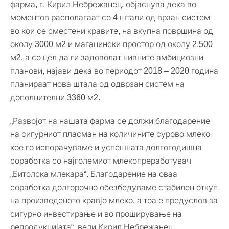
фарма, г. Кирил Небрежанец, објаснува дека во
моментов располагаат со 4 штали од врзан систем
во кои се сместени кравите, на вкупна површина од
околу 3000 м2 и магацински простор од околу 2.500
м2, а со цел да ги задоволат нивните амбициозни
планови, најави дека во периодот 2018 – 2020 година
планираат нова штала од одврзан систем на
дополнителни 3360 м2.
„Развојот на нашата фарма се должи благодарение
на сигурниот пласман на количините сурово млеко
кое го испорачуваме и успешната долгогодишна
соработка со најголемиот млекопреработувач
„Битолска млекара“. Благодарение на оваа
соработка долгорочно обезбедуваме стабилен откуп
на произведеното кравјо млеко, а тоа е предуслов за
сигурно инвестирање и во проширување на
репродукцијата“, вели Кирил Небрежанец.