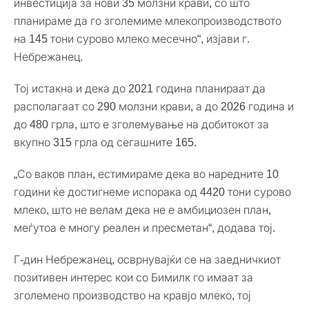
инвестиција за нови 35 молзни крави, со што
планираме да го зголемиме млекопроизводството
на 145 тони сурово млеко месечно“, изјави г.
Небрежанец.
Тој истакна и дека до 2021 година планираат да
располагаат со 290 молзни крави, а до 2026 година и
до 480 грла, што е зголемување на добитокот за
вкупно 315 грла од сегашните 165.
„Со ваков план, естимираме дека во наредните 10
години ќе достигнеме испорака од 4420 тони сурово
млеко, што не велам дека не е амбициозен план,
меѓутоа е многу реален и пресметан“, додава тој.
Г-дин Небрежанец, осврнувајќи се на заедничкиот
позитивен интерес кои со Бимилк го имаат за
зголемено производство на кравјо млеко, тој