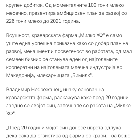
крупен добиток. Од моменталните 100 тони млеко
месечно, презентира амбициозен план за развој со
226 тони млеко до 2021 година.
Всушност, краварската фарма „Милко ХФ“ е само
уште една успешна приказна како со добар план на
развој, менаџмент и посветеност во работата, од мал
семеен бизнис се станува еден од најголемите
кооператни на најголемата млечна индустрија во
Македонија, млекарницата „Бимилк“.
Владимир Небрежанец, инаку основач на
краварската фарма, раскажува како пред 20 години
заедно со својот син, започнале со работа на „Милко
ХФ“.
„Пред 20 години мојот син донесе цврста одлука
дека сака да егзистира од фарма со крави. Тоа беше