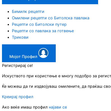
Бимилк рецепти
Омилени рецепти со Битолска павлака
Рецепти со Битолски путер
Рецепти со павлака за готвење
Трикови
Мојот Профил
Регистрирај се!
Искуството при користење е многу подобро за регис
Ќе можеш да ги издвојуваш омилените, да праќаш свои
Креирај профил
Ако веќе имаш профил
најави се