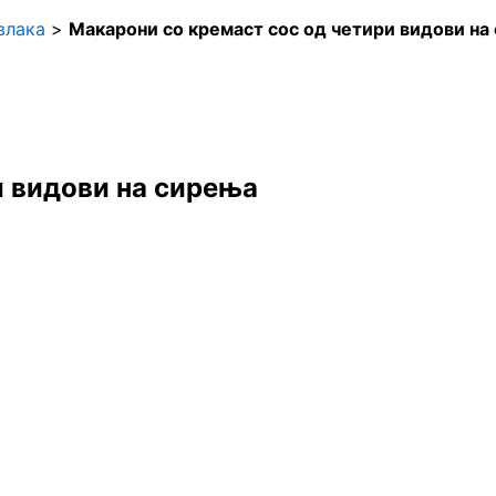
влака
>
Макарони со кремаст сос од четири видови на
и видови на сирења