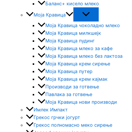
Баланс+ кисело млеко
Моја Кравица
Моја Кравица чоколадно млеко
Моја Кравица милкшејк
Моја Кравица пудинг
Моја Кравица млеко за кафе
Моја Кравица млеко без лактоза
Моја Кравица крем сирење
Моја Кравица путер
Моја Кравица крем кајмак
Производи за готвење
Павлака за готвење
Моја Kравица нови производи
Имлек Импакт
Грекос грчки јогурт
Грекос полномасно меко сирење