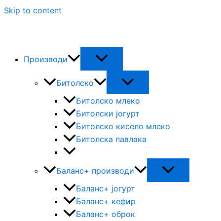
Skip to content
Производи
Битолско
Битолско млеко
Битолски јогурт
Битолско кисело млеко
Битолска павлака
Баланс+ производи
Баланс+ јогурт
Баланс+ кефир
Баланс+ оброк