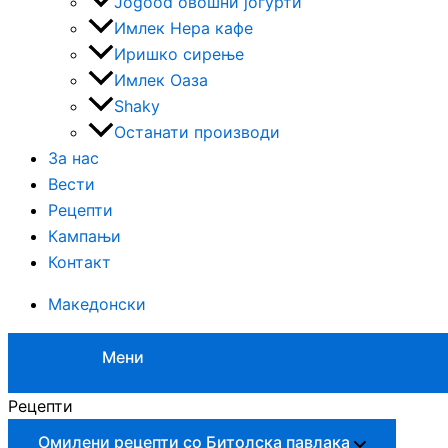
Jogood овошни јогурти
Имлек Нера кафе
Иришко сирење
Имлек Оаза
Shaky
Останати производи
За нас
Вести
Рецепти
Кампањи
Контакт
Македонски
Мени
Рецепти
Омилени рецепти со Битолска павлака