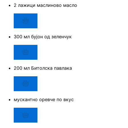
2 лажици маслиново масло
300 мл бујон од зеленчук
200 мл Битолска павлака
мускантно оревче по вкус