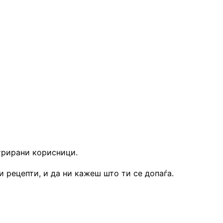
трирани корисници.
 рецепти, и да ни кажеш што ти се допаѓа.