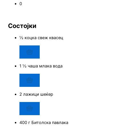
0
Состојки
½ коцка свеж квасец
1 ½ чаша млака вода
2 лажици шеќер
400 г Битолска павлака