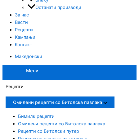
Останати производи
За нас
Вести
Рецепти
Кампањи
Контакт
Македонски
Мени
Рецепти
Омилени рецепти со Битолска павлака
Бимилк рецепти
Омилени рецепти со Битолска павлака
Рецепти со Битолски путер
Рецепти со павлака за готвење