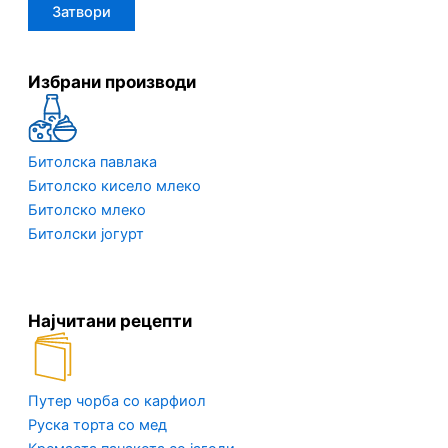
Затвори
Избрани производи
Битолска павлака
Битолско кисело млеко
Битолско млеко
Битолски јогурт
Најчитани рецепти
Путер чорба со карфиол
Руска торта со мед