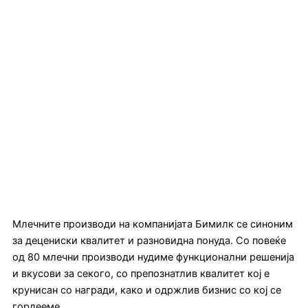
Млечните производи на компанијата Бимилк се синоним
за децениски квалитет и разновидна понуда. Со повеќе
од 80 млечни производи нудиме функционални решенија
и вкусови за секого, со препознатлив квалитет кој е
крунисан со награди, како и одржлив бизнис со кој се
гордееме.