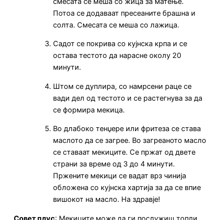
смесата се меша со жица за матење.
Потоа се додаваат пресеаните брашна и
солта. Смесата се меша со лажица.
Садот се покрива со кујнска крпа и се
остава тестото да нарасне околу 20
минути.
Штом се дуплира, со намрсени раце се
вади дел од тестото и се растегнува за да
се формира мекица.
Во длабоко тенџере или фритеза се става
маслото да се загрее. Во загреаното масло
се ставаат мекиците. Се пржат од двете
страни за време од 3 до 4 минути.
Пржените мекици се вадат врз чинија
обложена со кујнска хартија за да се впие
вишокот на масло. На здравје!
Совет плус
: Мекиците може да ги послужиш топли