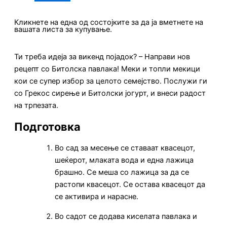
Кликнете на една од состојките за да ја вметнете на
вашата листа за купување.
Ти треба идеја за викенд појадок? – Направи нов
рецепт со Битолска павлака! Меки и топли мекици
кои се супер избор за целото семејство. Послужи ги
со Грекос сирење и Битолски јогурт, и внеси радост
на трпезата.
Подготовка
Во сад за месење се ставаат квасецот,
шеќерот, млаката вода и една лажица
брашно. Се меша со лажица за да се
растопи квасецот. Се остава квасецот да
се активира и нарасне.
Во садот се додава киселата павлака и