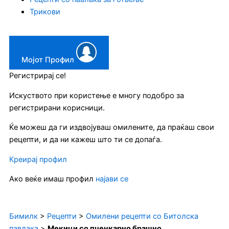
Трикови
Мојот Профил
Регистрирај се!
Искуството при користење е многу подобро за
регистрирани корисници.
Ќе можеш да ги издвојуваш омилените, да праќаш свои
рецепти, и да ни кажеш што ти се допаѓа.
Креирај профил
Ако веќе имаш профил
најави се
Бимилк
>
Рецепти
>
Омилени рецепти со Битолска
павлака
>
Мекици со пченкарно брашно