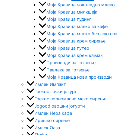
Моја Кравица чоколадно млеко
Моја Кравица милкшејк
Моја Кравица пудинг
Моја Кравица млеко за кафе
Моја Кравица млеко без лактоза
Моја Кравица крем сирење
Моја Кравица путер
Моја Кравица крем кајмак
Производи за готвење
Павлака за готвење
Моја Kравица нови производи
Имлек Импакт
Грекос грчки јогурт
Грекос полномасно меко сирење
Jogood овошни јогурти
Имлек Нера кафе
Иришко сирење
Имлек Оаза
Shaky