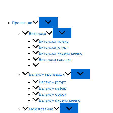
Skip
to
content
Производи
Битолско
Битолско млеко
Битолски јогурт
Битолско кисело млеко
Битолска павлака
Баланс+ производи
Баланс+ јогурт
Баланс+ кефир
Баланс+ оброк
Баланс+ кисело млеко
Моја Кравица