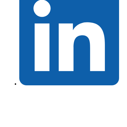
×
Регистрирај се!
Искуството при користење е многу подобро за