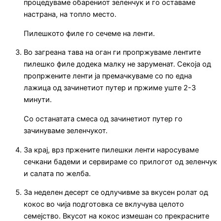
процедуваме обарениот зеленчук и го оставаме
настрана, на топло место.
Пилешкото филе го сечеме на ленти.
Во загреана тава на оган ги пропржуваме лентите
пилешко филе додека малку не заруменат. Секоја од
пропржените ленти ја премачкуваме со по една
лажица од зачинетиот путер и пржиме уште 2-3
минути.
Со останатата смеса од зачинетиот путер го
зачинуваме зеленчукот.
За крај, врз пржените пилешки ленти наросуваме
сечкани бадеми и сервираме со прилогот од зеленчук
и салата по желба.
За неделен десерт се одлучивме за вкусен ролат од
кокос во чија подготовка се вклучува целото
семејство. Вкусот на кокос измешан со прекрасните