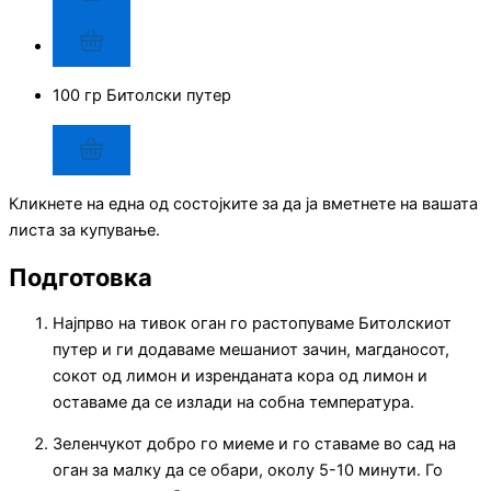
100 гр Битолски путер
Кликнете на една од состојките за да ја вметнете на вашата
листа за купување.
Подготовка
Најпрво на тивок оган го растопуваме Битолскиот
путер и ги додаваме мешаниот зачин, магданосот,
сокот од лимон и изренданата кора од лимон и
оставаме да се излади на собна температура.
Зеленчукот добро го миеме и го ставаме во сад на
оган за малку да се обари, околу 5-10 минути. Го