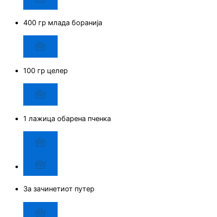
400 гр млада боранија
100 гр целер
1 лажица обарена пченка
За зачинетиот путер