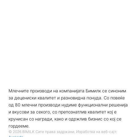
Млечните производи на компанијата Бимилк се синоним
за децениски квалитет и разновидна понуда. Со повеќе
од 80 млечни производи нудиме функционални решенија
и вкусови за секого, со препознатлив квалитет кој е
крунисан со награди, како и одржлив бизнис со кој се
гордееме.
© 2026 BIMILK Сите права задржани. Изработка на веб-сајт: