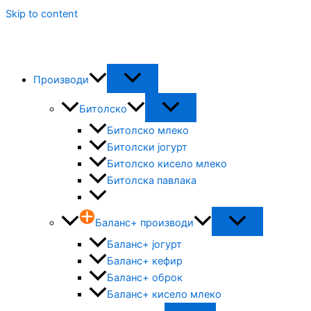
Skip to content
Производи
Битолско
Битолско млеко
Битолски јогурт
Битолско кисело млеко
Битолска павлака
Баланс+ производи
Баланс+ јогурт
Баланс+ кефир
Баланс+ оброк
Баланс+ кисело млеко