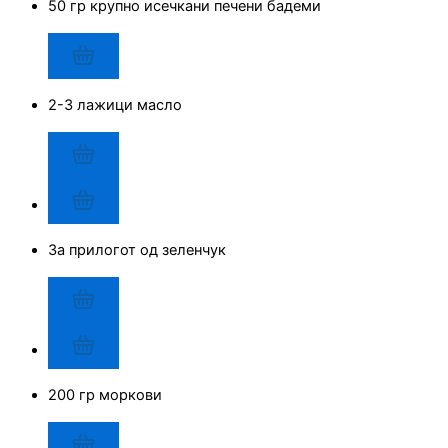
50 гр крупно исечкани печени бадеми
2-3 лажици масло
За прилогот од зеленчук
200 гр моркови