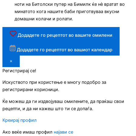
ноти на Битолски путер на Бимилк ќе нè вратат во
минатото кога нашите баби приготвуваа вкусни
домашни колачи и ролати.
Додадете го рецептот во вашите омилени
Додадете го рецептот во вашиот календар
×
Регистрирај се!
Искуството при користење е многу подобро за
регистрирани корисници.
Ќе можеш да ги издвојуваш омилените, да праќаш свои
рецепти, и да ни кажеш што ти се допаѓа.
Креирај профил
Ако веќе имаш профил
најави се