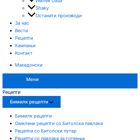
Имлек Оаза
Shaky
Останати производи
За нас
Вести
Рецепти
Кампањи
Контакт
Македонски
Мени
Рецепти
Бимилк рецепти
Бимилк рецепти
Омилени рецепти со Битолска павлака
Рецепти со Битолски путер
Рецепти со павлака за готвење