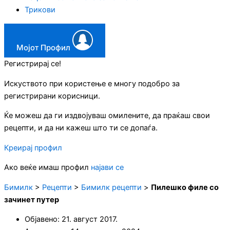
Трикови
Мојот Профил
Регистрирај се!
Искуството при користење е многу подобро за
регистрирани корисници.
Ќе можеш да ги издвојуваш омилените, да праќаш свои
рецепти, и да ни кажеш што ти се допаѓа.
Креирај профил
Ако веќе имаш профил
најави се
Бимилк
>
Рецепти
>
Бимилк рецепти
>
Пилешко филе со
зачинет путер
Објавено:
21. август 2017.