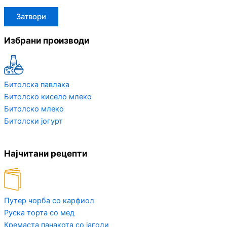
Затвори
Избрани производи
Битолска павлака
Битолско кисело млеко
Битолско млеко
Битолски јогурт
Најчитани рецепти
Путер чорба со карфиол
Руска торта со мед
Кремаста панакота со јагоди