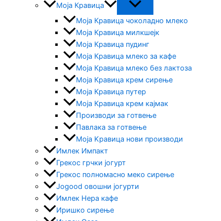
Моја Кравица
Моја Кравица чоколадно млеко
Моја Кравица милкшејк
Моја Кравица пудинг
Моја Кравица млеко за кафе
Моја Кравица млеко без лактоза
Моја Кравица крем сирење
Моја Кравица путер
Моја Кравица крем кајмак
Производи за готвење
Павлака за готвење
Моја Kравица нови производи
Имлек Импакт
Грекос грчки јогурт
Грекос полномасно меко сирење
Jogood овошни јогурти
Имлек Нера кафе
Иришко сирење