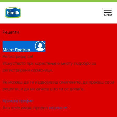
Skip
to
МЕНИ
content
Рецепти
Мојот Профил
Регистрирај се!
Искуството при користење е многу подобро за
регистрирани корисници.
Ќе можеш да ги издвојуваш омилените, да праќаш свои
рецепти, и да ни кажеш што ти се допаѓа.
Креирај профил
Ако веќе имаш профил
најави се