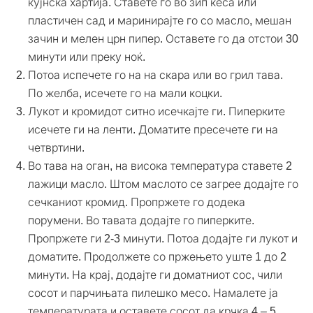
кујнска хартија. Ставете го во зип ќеса или
пластичен сад и маринирајте го со масло, мешан
зачин и мелен црн пипер. Оставете го да отстои 30
минути или преку ноќ.
Потоа испечете го на на скара или во грил тава.
По желба, исечете го на мали коцки.
Лукот и кромидот ситно исечкајте ги. Пиперките
исечете ги на ленти. Доматите пресечете ги на
четвртини.
Во тава на оган, на висока температура ставете 2
лажици масло. Штом маслото се загрее додајте го
сечканиот кромид. Пропржете го додека
порумени. Во тавата додајте го пиперките.
Пропржете ги 2-3 минути. Потоа додајте ги лукот и
доматите. Продолжете со пржењето уште 1 до 2
минути. На крај, додајте ги доматниот сос, чили
сосот и парчињата пилешко месо. Намалете ја
температурата и оставете сосот да крчка 4 – 5