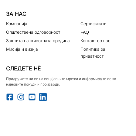
ЗА НАС
Компанија
Сертификати
Општествена одговорност
FAQ
Заштита на животната средина
Контакт со нас
Мисија и визија
Политика за
приватност
СЛЕДЕТЕ НЀ
Придружете ни се на социјалните мрежи и информирајте се за
најновите понуди и производи.
Веб страната користи колачиња за да овозможи најдобро
искуство. Со користење на bimilk.mk се согласувате со нашата
политика за приватност
и користењето на колачиња во