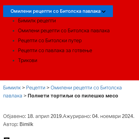
Омилени рецепти со Битолска павлака
Бимилк рецепти
Омилени рецепти со Битолска павлака
Рецепти со Битолски путер
Рецепти со павлака за готвење
Трикови
Бимилк
>
Рецепти
>
Омилени рецепти со Битолска
павлака
>
Полнети тортиљи со пилешко месо
Објавено:
18. април 2019.
Ажурирано: 04. ноември 2024.
Автор:
Bimilk