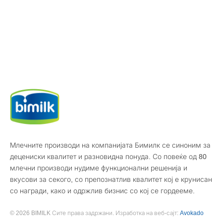
Млечните производи на компанијата Бимилк се синоним за
децениски квалитет и разновидна понуда. Со повеќе од 80
млечни производи нудиме функционални решенија и
вкусови за секого, со препознатлив квалитет кој е крунисан
со награди, како и одржлив бизнис со кој се гордееме.
© 2026 BIMILK Сите права задржани. Изработка на веб-сајт:
Avokado