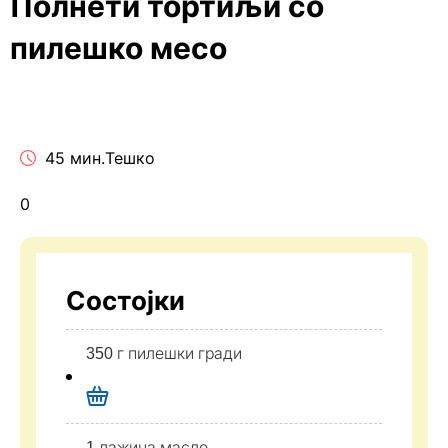
Полнети тортиљи со
пилешко месо
45 мин.
Тешко
0
Состојки
350 г пилешки гради
1 лажица масло