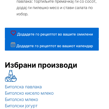
павлака: Тортиљите премачкај ги со сосот,
додај ги пилешко месо и стави салата по
избор.
Додадете го рецептот во вашите омилени
Додадете го рецептот во вашиот календар
Избрани производи
Битолска павлака
Битолско кисело млеко
Битолско млеко
Битолски јогурт