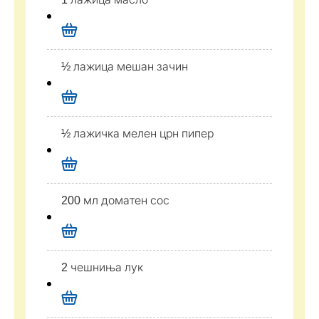
½ лажица мешан зачин
½ лажичка мелен црн пипер
200 мл доматен сос
2 чешниња лук