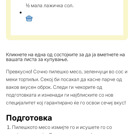
½ мала лажичка сол.
Кликнете на една од состојките за да ја вметнете на
вашата листа за купување.
Превкусно! Сочно пилешко месо, зеленчуци во сос и
меки тортиљи. Секој би посакал да касне парче од
ваков вкусен оброк. Следи ги чекорите од
подготовката и изненади ги најблиските со нов
специјалитет кој гарантирано ќе го освои сечиј вкус!
Подготовка
Пилешкото месо измијте го и исушете го со