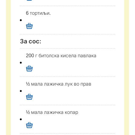
6 тортиљи.
За сос:
200 г битолска кисела павлака
½ мала лажичка лук во прав
½ мала лажичка копар