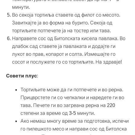
минути.
Во секоја тортиља ставете од филот со месото.
Завиткајте ја во форма на бурито. Секоја од
тортиљите потпечете ја на тостер или тава.
Направете сос од Битолската кисела павлака. Во
длабок сад ставете ја павлаката и додајте ги
лукот во прав, копарот и солта. Измешајте го
сосот и послужете го со тортиљите. На здравје!
Совети плус
:
Тортиљите може да ги потпечете и во рерна.
Прицврстете ги со чепкалки и наредете ги во
тава. Печете ги во загреана рерна на 220
степени за време од 3-5 минути.
Ако немаш многу време за подготовка, испечи
го пилешкото месо и направи сос од Битолска