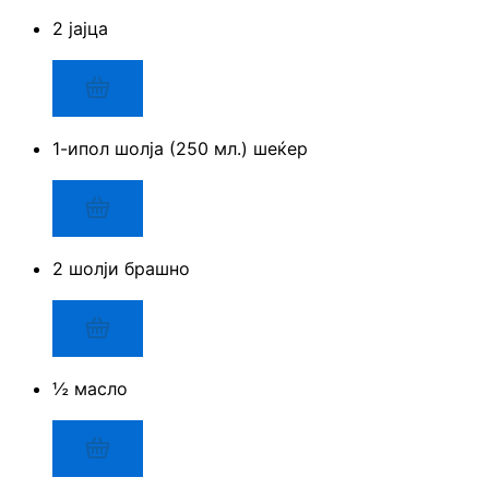
2 јајца
1-ипол шолја (250 мл.) шеќер
2 шолји брашно
½ масло