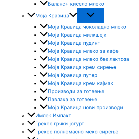
Баланс+ кисело млеко
Моја Кравица
Моја Кравица чоколадно млеко
Моја Кравица милкшејк
Моја Кравица пудинг
Моја Кравица млеко за кафе
Моја Кравица млеко без лактоза
Моја Кравица крем сирење
Моја Кравица путер
Моја Кравица крем кајмак
Производи за готвење
Павлака за готвење
Моја Kравица нови производи
Имлек Импакт
Грекос грчки јогурт
Грекос полномасно меко сирење