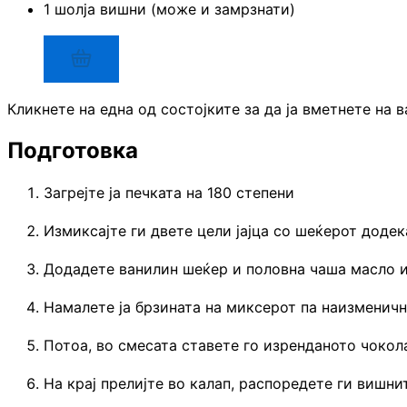
1 шолја вишни (може и замрзнати)
Кликнете на една од состојките за да ја вметнете на 
Подготовка
Загрејте ја печката на 180 степени
Измиксајте ги двете цели јајца со шеќерот додек
Додадете ванилин шеќер и половна чаша масло 
Намалете ја брзината на миксерот па наизменично
Потоа, во смесата ставете го изренданото чокол
На крај прелијте во калап, распоредете ги вишни