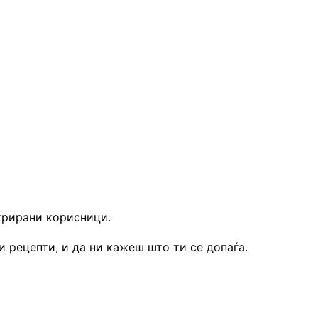
трирани корисници.
 рецепти, и да ни кажеш што ти се допаѓа.