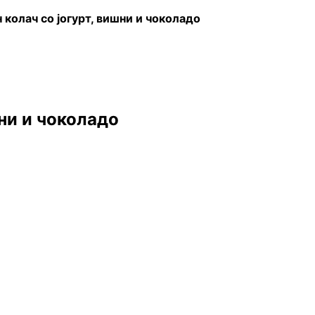
 колач со јогурт, вишни и чоколадо
шни и чоколадо