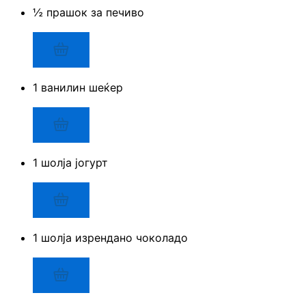
½ прашок за печиво
1 ванилин шеќер
1 шолја јогурт
1 шолја изрендано чоколадо