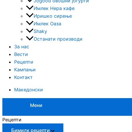
Jogood овошни јогурти
Имлек Нера кафе
Иришко сирење
Имлек Оаза
Shaky
Останати производи
За нас
Вести
Рецепти
Кампањи
Контакт
Македонски
Мени
Рецепти
Бимилк рецепти