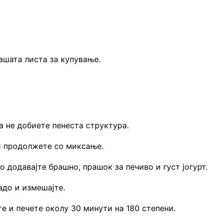
вашата листа за купување.
а не добиете пенеста структура.
и продолжете со миксање.
 додавајте брашно, прашок за печиво и густ јогурт.
адо и измешајте.
те и печете околу 30 минути на 180 степени.