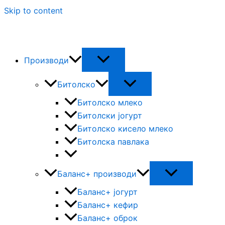
Skip to content
Производи
Битолско
Битолско млеко
Битолски јогурт
Битолско кисело млеко
Битолска павлака
Баланс+ производи
Баланс+ јогурт
Баланс+ кефир
Баланс+ оброк