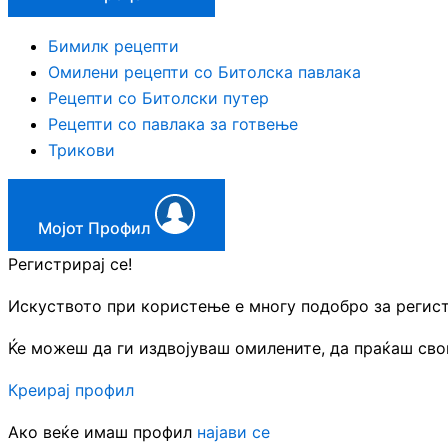
Бимилк рецепти
Омилени рецепти со Битолска павлака
Рецепти со Битолски путер
Рецепти со павлака за готвење
Трикови
Мојот Профил
Регистрирај се!
Искуството при користење е многу подобро за регис
Ќе можеш да ги издвојуваш омилените, да праќаш свои
Креирај профил
Ако веќе имаш профил
најави се