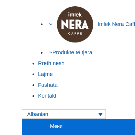
Imlek Nera Caf
Produkte të tjera
Rreth nesh
Lajme
Fushata
Кontakt
Albanian
Мени