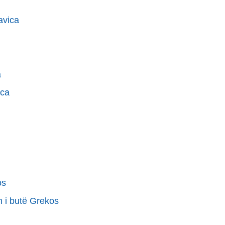
avica
a
ica
os
m i butë Grekos