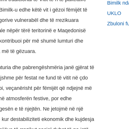
Bimilk nd
imilk-u edhe këtë vit i gëzoi fëmijët të
UKLO
gorive vulnerabël dhe të rrezikuara
Zbuloni f
ale nëpër tërë teritorinë e Maqedonisë
kontribuoi për më shumë lumturi dhe
a më të gëzuara.
turia dhe pabrengëshmëria janë gjërat të
jshme për festat ne fund të vitit në çdo
pi, veçanërisht për fëmijët që ndjejnë më
ë atmosferën festive, por edhe
esën e të njejtën. Ne jetojmë në një
 kur destabiliziteti ekonomik dhe kujdesja