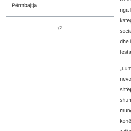
Përmbajtja
nga B
kate
soci
dhe 
fest
„Lum
nevo
shtë
shum
mung
kohë