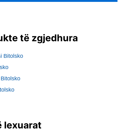
ukte të zgjedhura
i Bitolsko
lsko
Bitolsko
itolsko
 lexuarat