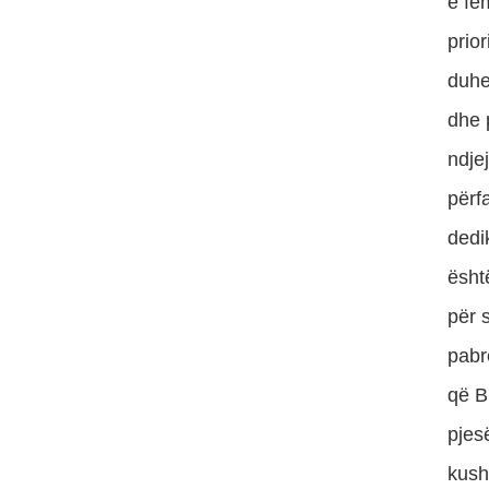
e fëm
prior
duhe
dhe p
ndje
përf
dedi
ësht
për 
pabr
që B
pjes
kush