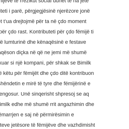
ijëve të rrezikut social duhet të na jetë
iteti i parë, përgjegjësinë njerëzore jonë
t t’ua drejtojmë për ta në çdo moment
ër çdo rast. Kontributeti për çdo fëmijë ti
jë lumturinë dhe kënaqësinë e festave
aqëson diçka në që ne jemi më shumë
kuar si një kompani, për shkak se Bimilk
ë këtu për fëmijët dhe çdo ditë kontribuon
shëndetin e mirë të tyre dhe fëmijërinë e
engosur. Unë sinqerisht shpresoj se aq
imilk edhe më shumë rrit angazhimin dhe
ëmarrjen e saj në përmirësimin e
teve jetësore të fëmijëve dhe vazhdimisht