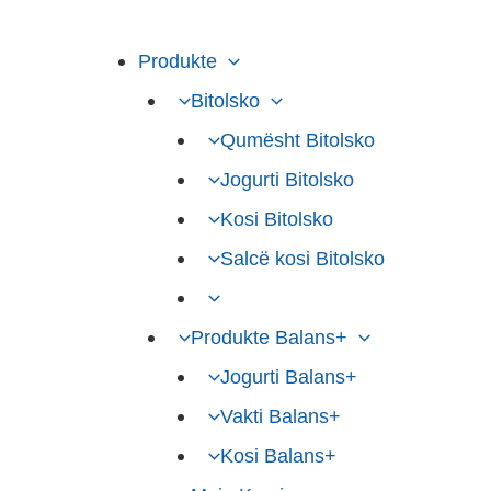
Skip
to
Produkte
content
Bitolsko
Qumësht Bitolsko
Jogurti Bitolsko
Kosi Bitolsko
Salcë kosi Bitolsko
Produkte Balans+
Jogurti Balans+
Vakti Balans+
Kosi Balans+