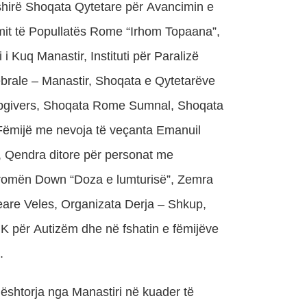
shirë Shoqata Qytetare për Avancimin e
mit të Popullatës Rome “Irhom Topaana”,
 i Kuq Manastir, Instituti për Paralizë
brale – Manastir, Shoqata e Qytetarëve
givers, Shoqata Rome Sumnal, Shoqata
Fëmijë me nevoja të veçanta Emanuil
, Qendra ditore për personat me
romën Down “Doza e lumturisë”, Zemra
eare Veles, Organizata Derja – Shkup,
 për Autizëm dhe në fshatin e fëmijëve
.
shtorja nga Manastiri në kuader të