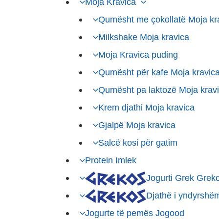
Moja Kravica
Qumësht me çokollatë Moja kr
Milkshake Moja kravica
Moja Kravica puding
Qumësht për kafe Moja kravic
Qumësht pa laktozë Moja krav
Krem djathi Moja kravica
Gjalpë Moja kravica
Salcë kosi për gatim
Protein Imlek
Jogurti Grek Grek
Djathë i yndyrshë
Jogurte të pemës Jogood