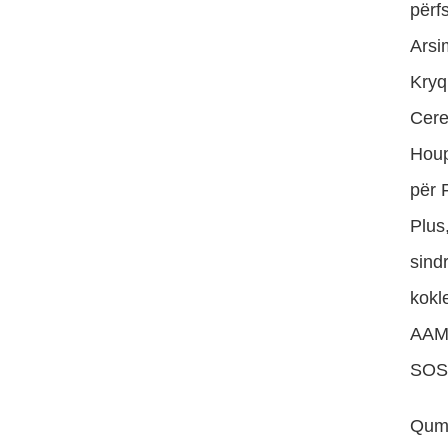
përf
Arsi
Kryqi
Cere
Houp
për 
Plus
sind
kokl
AAMK
SOS
Qumë