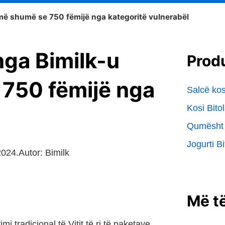
 më shumë se 750 fëmijë nga kategoritë vulnerabël
 nga Bimilk-u
Prod
750 fëmijë nga
Salcë kos
Kosi Bito
Qumësht 
Jogurti B
2024.
Autor:
Bimilk
Më të
mi tradicional të Vitit të ri të paketave