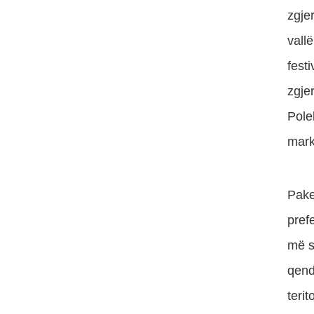
zgje
vallë
festi
zgje
Pole
mark
Pake
pref
më s
qend
teri